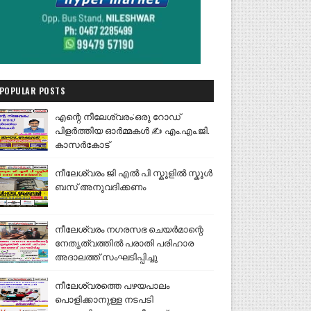
POPULAR POSTS
എന്റെ നീലേശ്വരം:ഒരു റോഡ്
പിളർത്തിയ ഓർമ്മകൾ ✍️ എം.എം.ജി.
കാസർകോട്
നീലേശ്വരം ജി എൽ പി സ്കൂളിൽ സ്കൂൾ
ബസ് അനുവദിക്കണം
നീലേശ്വരം നഗരസഭ ചെയർമാന്റെ
നേതൃത്വത്തിൽ പരാതി പരിഹാര
അദാലത്ത് സംഘടിപ്പിച്ചു
നീലേശ്വരത്തെ പഴയപാലം
പൊളിക്കാനുള്ള നടപടി