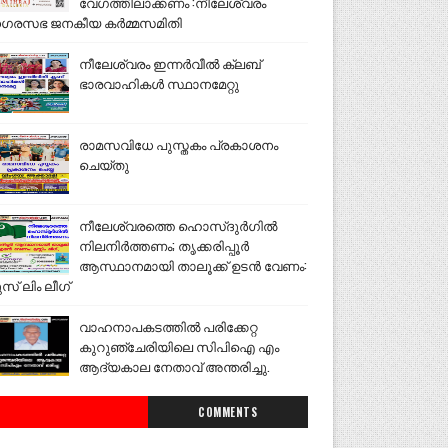
വേഗത്തിലാക്കണം :നീലേശ്വരം
ഗരസഭ ജനകീയ കർമ്മസമിതി
നീലേശ്വരം ഇന്നർവീൽ ക്ലബ്
ഭാരവാഹികൾ സ്ഥാനമേറ്റു
രാമസവിധേ പുസ്തകം പ്രകാശനം
ചെയ്തു
നീലേശ്വരത്തെ ഹൊസ്ദുർഗിൽ
നിലനിർത്തണം; തൃക്കരിപ്പൂർ
ആസ്ഥാനമായി താലൂക്ക് ഉടൻ വേണം:
ുസ് ലിം ലീഗ്
വാഹനാപകടത്തിൽ പരിക്കേറ്റ
കുറുഞ്ചേരിയിലെ സിപിഐ എം
ആദ്യകാല നേതാവ് അന്തരിച്ചു.
COMMENTS