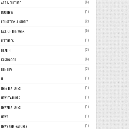
(6)
ART & CULTURE
(1)
BUSINESS
(2)
EDUCATION & CAREER
(5)
FACE OF THE WEEK
(1)
FEATURES
(2)
HEALTH
(6)
KASARAGOD
(2)
LIFE TIPS
(1)
N
(1)
NEES FEATURES
(1)
NEW FEATURES
(1)
NEWAFEATURES
(1)
NEWS
(1)
NEWS AND FEATURES