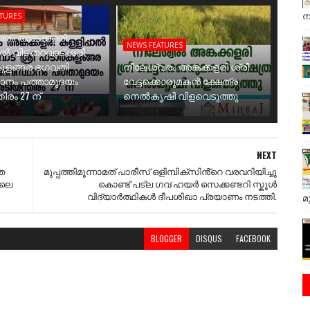
ന
ATURES
രം അങ്കക്കളരി
NEWS FEATURES
ാൽ വീട് തറവാട് ശ്രീ
ുളങ്ങര ഭഗവതി
നീലേശ്വരം അങ്കക്കളരി ശ്രീ
ാനം പത്താമുദയം
വേട്ടക്കൊരുമകൻ ക്ഷേത്ര
ിരം 27 ന്
നെൽകൃഷി വിളവെടുത്തു
NEXT
ത
മുപ്പത്തിമൂന്നാമത് പാരീസ് ഒളിമ്പിക്സിൻ്റെ വരവറിയിച്ചു
ിലെ
കൊണ്ട് പട്ല ഗവ:ഹയർ സെക്കണ്ടറി സ്കൂൾ
വിദ്യാർത്ഥികൾ ദീപശിഖാ പ്രയാണം നടത്തി.
മ
BLOGGER
DISQUS
FACEBOOK