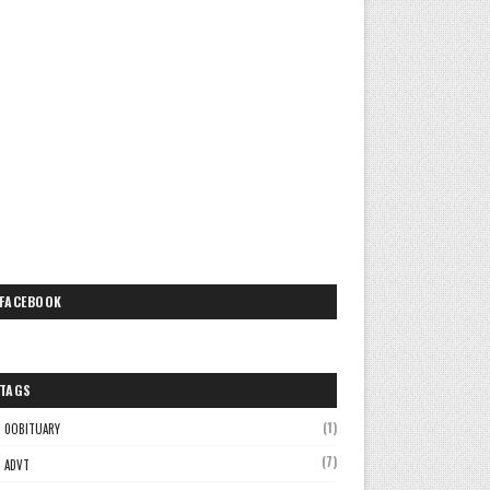
FACEBOOK
TAGS
(1)
0OBITUARY
(7)
ADVT