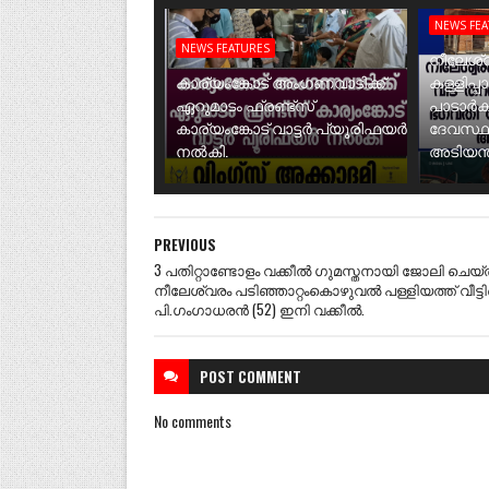
NEWS FE
NEWS FEATURES
നീലേശ്വ
കാര്യംങ്കോട് അംഗണവാടിക്ക്
കള്ളിപ്പ
ഏറുമാടം ഫ്രണ്ട്സ്
പാടാർക
കാര്യംങ്കോട് വാട്ടർ പ്യൂരിഫയർ
ദേവസ്ഥ
നൽകി.
അടിയന്ത
PREVIOUS
3 പതിറ്റാണ്ടോളം വക്കീൽ ഗുമസ്തനായി ജോലി ചെയ്
നീലേശ്വരം പടിഞ്ഞാറ്റംകൊഴുവൽ പള്ളിയത്ത് വീട്ട
പി.ഗംഗാധരൻ (52) ഇനി വക്കീൽ.
POST
COMMENT
No comments