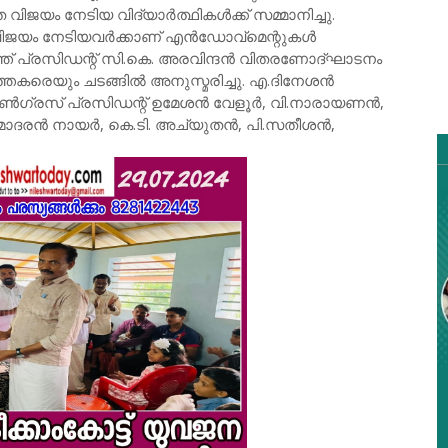
ിജയം നേടിയ വിദ്യാർത്ഥികൾക്ക് സമ്മാനിച്ചു.
്നത വിജയം നേടിയവർക്കാണ് എൻഡോവ്മെന്റുകൾ
ത്ത് പ്രസിഡന്റ് സി.കെ. അരവിന്ദൻ വിതരണോദ്ഘാടനം
ത്തകരെയും ചടങ്ങിൽ അനുസ്മരിച്ചു. എ.ദിനേശൻ
ോൺഗ്രസ് പ്രസിഡന്റ് ഉമേശൻ വേളൂർ, വി.നാരായണൻ,
ോദരൻ നായർ, കെ.ടി. അച്യുതൻ, പി.സതീശൻ,