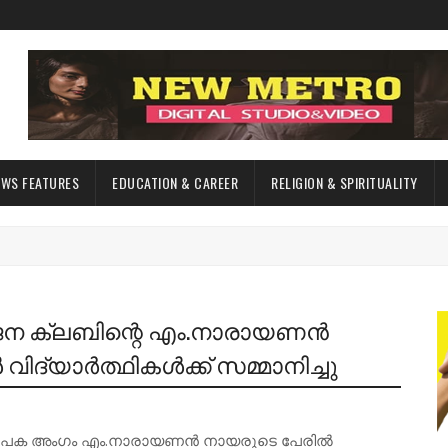
EWS FEATURES
EDUCATION & CAREER
RELIGION & SPIRITUALITY
ുവജന ക്ലബിന്റെ എം.നാരായണൻ
്യാർത്ഥികൾക്ക് സമ്മാനിച്ചു
 സ്ഥാപക അംഗം എം.നാരായണൻ നായരുടെ പേരിൽ