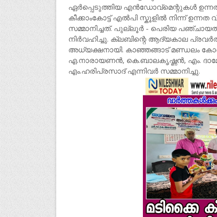
ഏർപ്പെടുത്തിയ എൻഡോവ്മെന്റുകൾ ഉന്നത വ
കീക്കാംകോട്ട് എൽപി സ്കൂളിൽ നിന്ന് ഉന
സമ്മാനിച്ചത്. പുല്ലൂർ - പെരിയ പഞ്ചായ
നിർവഹിച്ചു. ക്ലബിന്റെ ആദ്യകാല പ്രവർ
അധ്യക്ഷനായി. കാഞ്ഞങ്ങാട് മണ്ഡലം ക
എ.നാരായണൻ, കെ.ബാലകൃഷ്ണൻ, എം. ദാമ
എം.ഹരിപ്രസാദ് എന്നിവർ സമ്മാനിച്ചു.