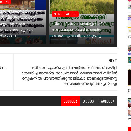
ATURES
രം അങ്കക്കളരി
NEWS FEATURES
ാൽ വീട് തറവാട് ശ്രീ
ുളങ്ങര ഭഗവതി
നീലേശ്വരം അങ്കക്കളരി ശ്രീ
ാനം പത്താമുദയം
വേട്ടക്കൊരുമകൻ ക്ഷേത്ര
ിരം 27 ന്
നെൽകൃഷി വിളവെടുത്തു
ന
NEXT
ന്ന
ഡി വൈ എഫ് ഐ നീലേശ്വരം ബ്ലോക്ക്‌ കമ്മിറ്റി
ശേഖരിച്ച അവശ്യ സാധനങ്ങൾ കാഞ്ഞങ്ങാട് സിവിൽ
സ്റ്റേഷനിൽ പ്രവർത്തിക്കുന്ന ജില്ലാ ഭരണകൂടത്തിന്റെ
കലക്ഷൻ സെന്ററിൽ ഏല്പിച്ചു
ഉ
BLOGGER
DISQUS
FACEBOOK
ന