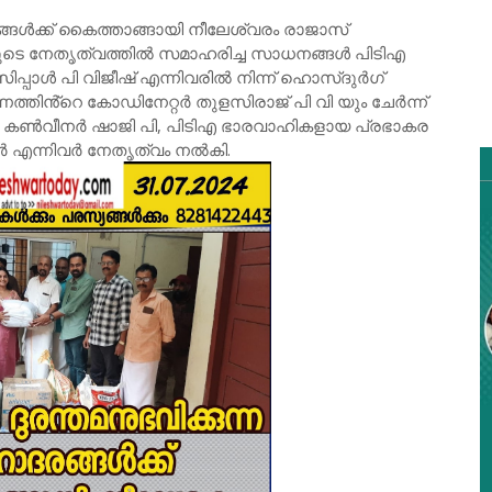
ങ്ങൾക്ക് കൈത്താങ്ങായി നീലേശ്വരം രാജാസ്
ുടെ നേതൃത്വത്തിൽ സമാഹരിച്ച സാധനങ്ങൾ പിടിഎ
പ്പാൾ പി വിജീഷ് എന്നിവരിൽ നിന്ന് ഹൊസ്ദുർഗ്
്തിൻ്റെ കോഡിനേറ്റർ തുളസിരാജ് പി വി യും ചേർന്ന്
ി കൺവീനർ ഷാജി പി, പിടിഎ ഭാരവാഹികളായ പ്രഭാകര
ാർ എന്നിവർ നേതൃത്വം നൽകി.