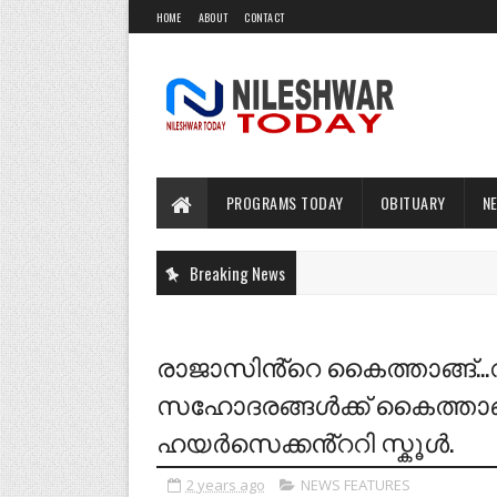
HOME
ABOUT
CONTACT
PROGRAMS TODAY
OBITUARY
N
Breaking News
രാജാസിൻ്റെ കൈത്താങ്ങ്...വ
സഹോദരങ്ങൾക്ക് കൈത്താങ്
ഹയർസെക്കൻ്ററി സ്കൂൾ.
2 years ago
NEWS FEATURES