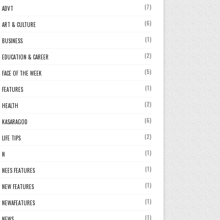
(7)
ADVT
(6)
ART & CULTURE
(1)
BUSINESS
(2)
EDUCATION & CAREER
(5)
FACE OF THE WEEK
(1)
FEATURES
(2)
HEALTH
(6)
KASARAGOD
(2)
LIFE TIPS
(1)
N
(1)
NEES FEATURES
(1)
NEW FEATURES
(1)
NEWAFEATURES
(1)
NEWS