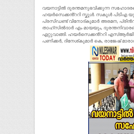
വയനാട്ടിൽ ദുരന്തമനുഭവിക്കുന്ന സഹോദര
ഹയർസെക്കൻ്ററി സ്കൂൾ. സകൂൾ പിടിഎ യ
പ്രസിഡണ്ട് വിനോദ്കുമാർ അരമന, പ്രിൻസി
താഹ്സിൽദാർ എം മായയും, ദുരന്തനിവാരണത
ഏറ്റുവാങ്ങി. ഹയർസെക്കൻ്ററി എസ്ആർജ
പണിക്കർ, ദിനേശ്കുമാർ കെ, രാജേഷ് മാര