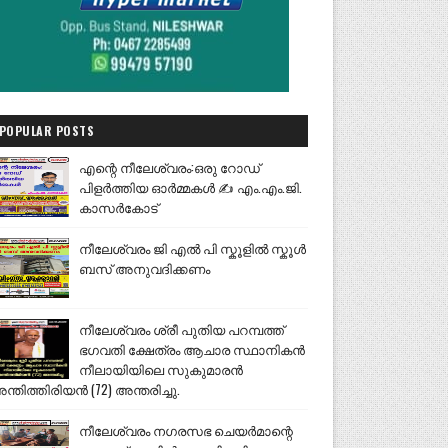
POPULAR POSTS
എന്റെ നീലേശ്വരം:ഒരു റോഡ്
പിളർത്തിയ ഓർമ്മകൾ ✍️ എം.എം.ജി.
കാസർകോട്
നീലേശ്വരം ജി എൽ പി സ്കൂളിൽ സ്കൂൾ
ബസ് അനുവദിക്കണം
നീലേശ്വരം ശ്രീ പുതിയ പറമ്പത്ത്
ഭഗവതി ക്ഷേത്രം ആചാര സ്ഥാനികൻ
നീലായിയിലെ സുകുമാരൻ
ന്തിത്തിരിയൻ (72) അന്തരിച്ചു.
നീലേശ്വരം നഗരസഭ ചെയർമാന്റെ