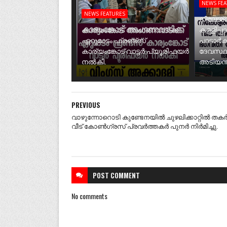
NEWS FE
NEWS FEATURES
നീലേശ്വ
കാര്യംങ്കോട് അംഗണവാടിക്ക്
കള്ളിപ്പ
ഏറുമാടം ഫ്രണ്ട്സ്
പാടാർക
കാര്യംങ്കോട് വാട്ടർ പ്യൂരിഫയർ
ദേവസ്ഥ
നൽകി.
അടിയന്ത
PREVIOUS
വാഴുന്നോറൊടി കുണ്ടേനയിൽ ചുഴലിക്കാറ്റിൽ തകർ
വീട് കോൺഗ്രസ് പ്രവർത്തകർ പുനർ നിർമിച്ചു.
POST
COMMENT
No comments