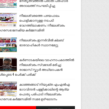
നേതൃത്വത്തിൽ പരാതി പരിഹാര
അദാലത്ത് സംഘടിപ്പിച്ചു
നീലേശ്വരത്തെ പഴയപാലം
പൊളിക്കാനുള്ള നടപടി
വേഗത്തിലാക്കണം :നീലേശ്വരം
ഗരസഭ ജനകീയ കർമ്മസമിതി
നീലേശ്വരം ഇന്നർവീൽ ക്ലബ്
ഭാരവാഹികൾ സ്ഥാനമേറ്റു
കർണാടകയിലെ വാഹനാപകടത്തിൽ
നീലേശ്വരം സ്വദേശി മരിച്ചു:
രാജാസ് സ്കൂൾ അധ്യാപകൻ
ൾപ്പെടെ 4 പേർക്ക് പരിക്ക്
കാഞ്ഞങ്ങാട് നിയുക്ത എംഎൽഎ
ഗോവിന്ദൻ പള്ളിക്കാലിന്റെ ആദ്യ
പൊതു പരിപാടി നീലേശ്വരം
ഗരസഭ കർമ്മസമിതി സമര ഉദ്ഘാടനം