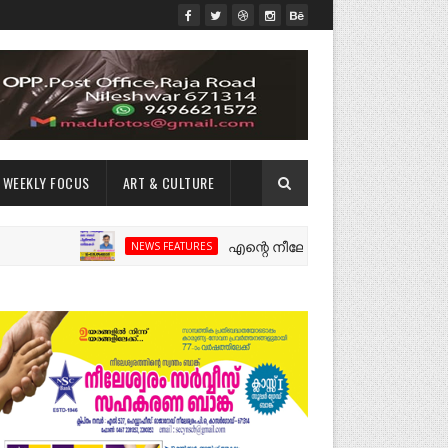
WEEKLY FOCUS
ART & CULTURE
എന്റെ നീലേശ്വരം:ഒരു റോഡ് പിളർത്തിയ
NEWS FEATURES