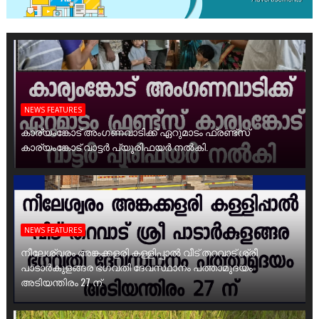
NEWS FEATURES
കാര്യംങ്കോട് അംഗണവാടിക്ക് ഏറുമാടം ഫ്രണ്ട്സ്
കാര്യംങ്കോട് വാട്ടർ പ്യൂരിഫയർ നൽകി.
NEWS FEATURES
നീലേശ്വരം അങ്കക്കളരി കള്ളിപ്പാൽ വീട് തറവാട് ശ്രീ
പാടാർകുളങ്ങര ഭഗവതി ദേവസ്ഥാനം പത്താമുദയം
അടിയന്തിരം 27 ന്