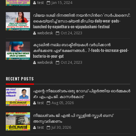
test
Jan 15, 2024
വിജയ ദശമി ദിനത്തില്‍ നയന്‍സിന്‍റെ 'സര്‍പ്രൈസ്';
കൈയ്യടിച്ച് സോഷ്യല്‍ മീഡിയ daily-wear-pads-
launched-by-nayanthara-on-vijayadashami-festival
webdesk
Oct 24, 2023
കുടലിൽ നല്ല ബാക്ടീരിയകൾ വര്‍ധിക്കാന്‍
കഴിക്കേണ്ട ഏഴ് ഭക്ഷണങ്ങള്‍... 7-foods-to-increase-good-
bacteria-in-your-gut
webdesk
Oct 24, 2023
RECENT POSTS
എന്റെ നീലേശ്വരം:ഒരു റോഡ് പിളർത്തിയ ഓർമ്മകൾ
✍️ എം.എം.ജി. കാസർകോട്
test
Aug 05, 2026
നീലേശ്വരം ജി എൽ പി സ്കൂളിൽ സ്കൂൾ ബസ്
അനുവദിക്കണം
test
Jul 30, 2026