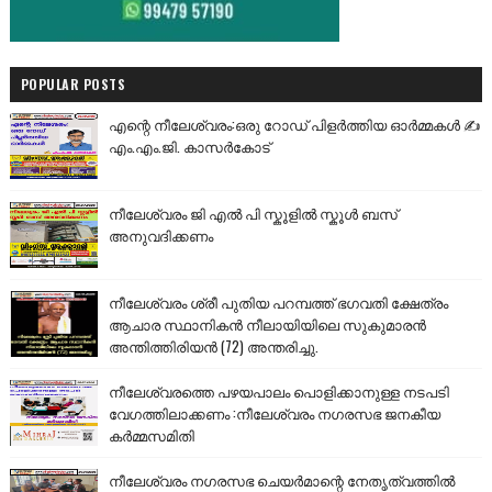
POPULAR POSTS
എന്റെ നീലേശ്വരം:ഒരു റോഡ് പിളർത്തിയ ഓർമ്മകൾ ✍️
എം.എം.ജി. കാസർകോട്
നീലേശ്വരം ജി എൽ പി സ്കൂളിൽ സ്കൂൾ ബസ്
അനുവദിക്കണം
നീലേശ്വരം ശ്രീ പുതിയ പറമ്പത്ത് ഭഗവതി ക്ഷേത്രം
ആചാര സ്ഥാനികൻ നീലായിയിലെ സുകുമാരൻ
അന്തിത്തിരിയൻ (72) അന്തരിച്ചു.
നീലേശ്വരത്തെ പഴയപാലം പൊളിക്കാനുള്ള നടപടി
വേഗത്തിലാക്കണം :നീലേശ്വരം നഗരസഭ ജനകീയ
കർമ്മസമിതി
നീലേശ്വരം നഗരസഭ ചെയർമാന്റെ നേതൃത്വത്തിൽ