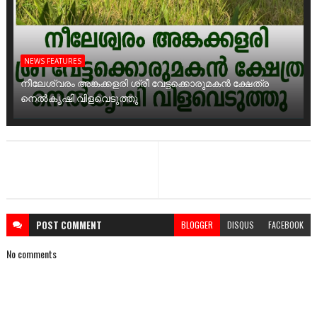
NEWS FEATURES
നീലേശ്വരം അങ്കക്കളരി ശ്രീ വേട്ടക്കൊരുമകൻ ക്ഷേത്ര
നെൽകൃഷി വിളവെടുത്തു
POST
COMMENT
BLOGGER
DISQUS
FACEBOOK
No comments