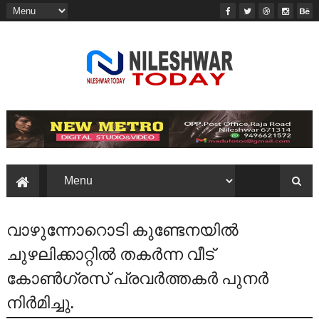
വാഴുന്നോറൊടി കുണ്ടേനയിൽ
ചുഴലിക്കാറ്റിൽ തകർന്ന വീട്
കോൺഗ്രസ് പ്രവർത്തകർ പുനർ
നിർമിച്ചു.