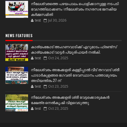
നീലേശ്വരത്തെ പഴയപാലം പൊളിക്കാനുള്ള നടപടി
വേഗത്തിലാക്കണം :നീലേശ്വരം നഗരസഭ ജനകീയ
കർമ്മസമിതി
test
Jul 30, 2026
NEWS FEATURES
കാര്യംങ്കോട് അംഗണവാടിക്ക് ഏറുമാടം ഫ്രണ്ട്സ്
കാര്യംങ്കോട് വാട്ടർ പ്യൂരിഫയർ നൽകി.
test
Oct 24, 2025
നീലേശ്വരം അങ്കക്കളരി കള്ളിപ്പാൽ വീട് തറവാട് ശ്രീ
പാടാർകുളങ്ങര ഭഗവതി ദേവസ്ഥാനം പത്താമുദയം
അടിയന്തിരം 27 ന്
test
Oct 23, 2025
നീലേശ്വരം അങ്കക്കളരി ശ്രീ വേട്ടക്കൊരുമകൻ
ക്ഷേത്ര നെൽകൃഷി വിളവെടുത്തു
test
Oct 23, 2025