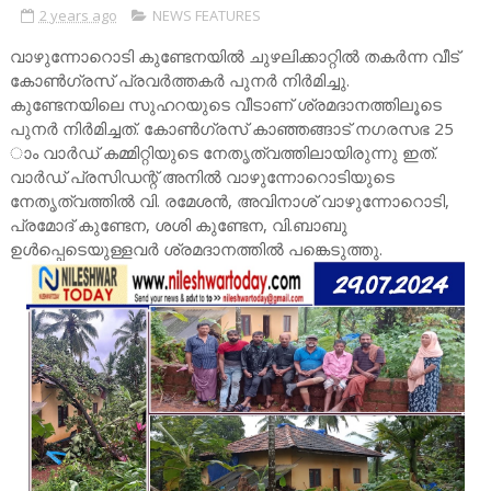
2 years ago
NEWS FEATURES
വാഴുന്നോറൊടി കുണ്ടേനയിൽ ചുഴലിക്കാറ്റിൽ തകർന്ന വീട്
കോൺഗ്രസ് പ്രവർത്തകർ പുനർ നിർമിച്ചു.
കുണ്ടേനയിലെ സുഹറയുടെ വീടാണ് ശ്രമദാനത്തിലൂടെ
പുനർ നിർമിച്ചത്. കോൺഗ്രസ് കാഞ്ഞങ്ങാട് നഗരസഭ 25
ാം വാർഡ് കമ്മിറ്റിയുടെ നേതൃത്വത്തിലായിരുന്നു ഇത്.
വാർഡ് പ്രസിഡന്റ് അനിൽ വാഴുന്നോറൊടിയുടെ
നേതൃത്വത്തിൽ വി. രമേശൻ, അവിനാശ് വാഴുന്നോറൊടി,
പ്രമോദ് കുണ്ടേന, ശശി കുണ്ടേന, വി.ബാബു
ഉൾപ്പെടെയുള്ളവർ ശ്രമദാനത്തിൽ പങ്കെടുത്തു.