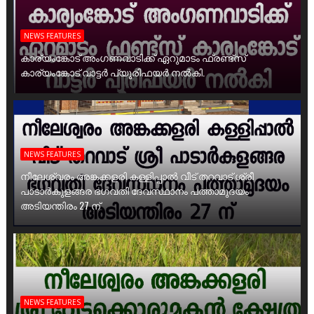
NEWS FEATURES
കാര്യംങ്കോട് അംഗണവാടിക്ക് ഏറുമാടം ഫ്രണ്ട്സ്
കാര്യംങ്കോട് വാട്ടർ പ്യൂരിഫയർ നൽകി.
NEWS FEATURES
നീലേശ്വരം അങ്കക്കളരി കള്ളിപ്പാൽ വീട് തറവാട് ശ്രീ
പാടാർകുളങ്ങര ഭഗവതി ദേവസ്ഥാനം പത്താമുദയം
അടിയന്തിരം 27 ന്
NEWS FEATURES