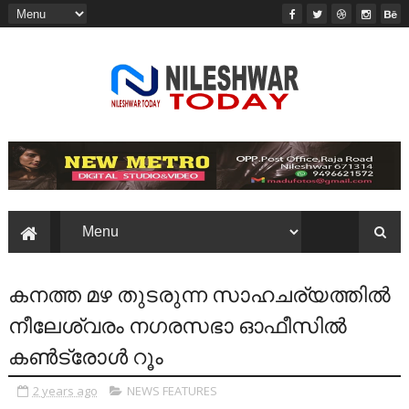
കനത്ത മഴ തുടരുന്ന സാഹചര്യത്തിൽ
നീലേശ്വരം നഗരസഭാ ഓഫീസിൽ
കൺട്രോൾ റൂം
2 years ago
NEWS FEATURES