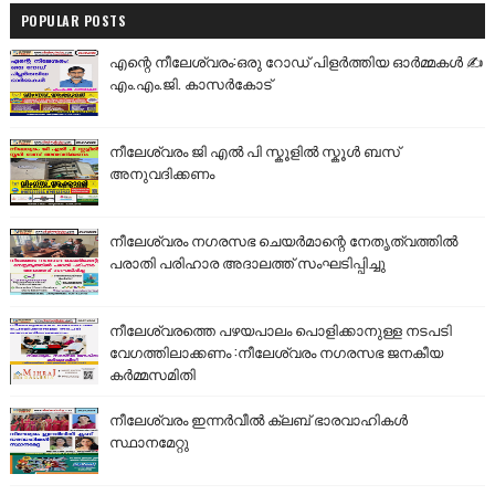
POPULAR POSTS
എന്റെ നീലേശ്വരം:ഒരു റോഡ് പിളർത്തിയ ഓർമ്മകൾ ✍️
എം.എം.ജി. കാസർകോട്
നീലേശ്വരം ജി എൽ പി സ്കൂളിൽ സ്കൂൾ ബസ്
അനുവദിക്കണം
നീലേശ്വരം നഗരസഭ ചെയർമാന്റെ നേതൃത്വത്തിൽ
പരാതി പരിഹാര അദാലത്ത് സംഘടിപ്പിച്ചു
നീലേശ്വരത്തെ പഴയപാലം പൊളിക്കാനുള്ള നടപടി
വേഗത്തിലാക്കണം :നീലേശ്വരം നഗരസഭ ജനകീയ
കർമ്മസമിതി
നീലേശ്വരം ഇന്നർവീൽ ക്ലബ് ഭാരവാഹികൾ
സ്ഥാനമേറ്റു