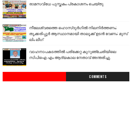
രാമസവിധേ പുസ്തകം പ്രകാശനം ചെയ്തു
നീലേശ്വരത്തെ ഹൊസ്ദുർഗിൽ നിലനിർത്തണം;
തൃക്കരിപ്പൂർ ആസ്ഥാനമായി താലൂക്ക് ഉടൻ വേണം: മുസ്
ലിം ലീഗ്
വാഹനാപകടത്തിൽ പരിക്കേറ്റ കുറുഞ്ചേരിയിലെ
സിപിഐ എം ആദ്യകാല നേതാവ് അന്തരിച്ചു.
COMMENTS