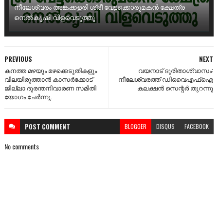
നീലേശ്വരം അങ്കക്കളരി ശ്രീ വേട്ടക്കൊരുമകൻ ക്ഷേത്ര
നെൽകൃഷി വിളവെടുത്തു
PREVIOUS
NEXT
കനത്ത മഴയും മഴക്കെടുതികളും
വയനാട് ദുരിതാശ്വാസം:
വിലയിരുത്താൻ കാസർക്കോട്
നീലേശ്വരത്ത് ഡിവൈഎഫ്ഐ
ജില്ലാ ദുരന്തനിവാരണ സമിതി
കലക്ഷൻ സെന്റർ തുറന്നു
യോഗം ചേർന്നു.
POST
COMMENT
BLOGGER
DISQUS
FACEBOOK
No comments