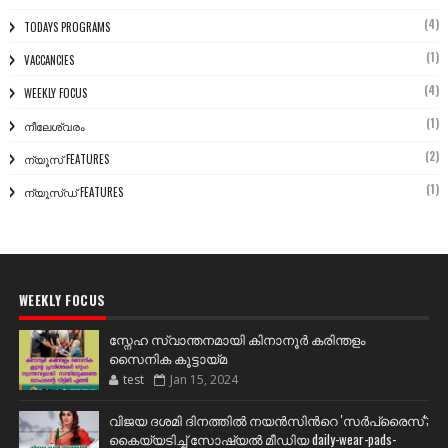
(4)
TODAYS PROGRAMS
(1)
VACCANCIES
(4)
WEEKLY FOCUS
(1)
നീലേശ്വരം
(2)
ന്യൂസ് FEATURES
(1)
ന്യൂസ്ഡ് FEATURES
WEEKLY FOCUS
സ്നേഹ സ്വാന്തനമായി കിനാനൂർ കരിന്തളം
സൈനിക കൂട്ടായ്മ
test
Jan 15, 2024
വിജയ ദശമി ദിനത്തില്‍ നയന്‍സിന്‍റെ 'സര്‍പ്രൈസ്';
കൈയ്യടിച്ച് സോഷ്യല്‍ മീഡിയ daily-wear-pads-