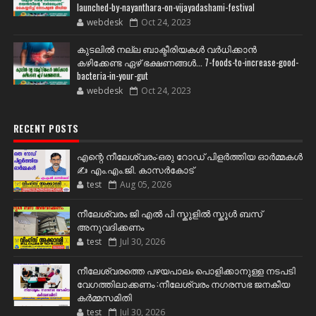
launched-by-nayanthara-on-vijayadashami-festival
webdesk
Oct 24, 2023
കുടലിൽ നല്ല ബാക്ടീരിയകൾ വര്‍ധിക്കാന്‍
കഴിക്കേണ്ട ഏഴ് ഭക്ഷണങ്ങള്‍... 7-foods-to-increase-good-
bacteria-in-your-gut
webdesk
Oct 24, 2023
RECENT POSTS
എന്റെ നീലേശ്വരം:ഒരു റോഡ് പിളർത്തിയ ഓർമ്മകൾ
✍️ എം.എം.ജി. കാസർകോട്
test
Aug 05, 2026
നീലേശ്വരം ജി എൽ പി സ്കൂളിൽ സ്കൂൾ ബസ്
അനുവദിക്കണം
test
Jul 30, 2026
നീലേശ്വരത്തെ പഴയപാലം പൊളിക്കാനുള്ള നടപടി
വേഗത്തിലാക്കണം :നീലേശ്വരം നഗരസഭ ജനകീയ
കർമ്മസമിതി
test
Jul 30, 2026