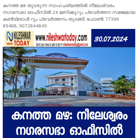
കനത്ത മഴ തുടരുന്ന സാഹചര്യത്തിൽ നീലേശ്വരം
നഗരസഭാ ഓഫീസിൽ 24 മണിക്കൂറും പ്രവർത്തന സജ്ജമായ
കൺട്രോൾ റൂം പ്രവർത്തനം തുടങ്ങി. ഫോൺ: 77366
89488, 9072844849.