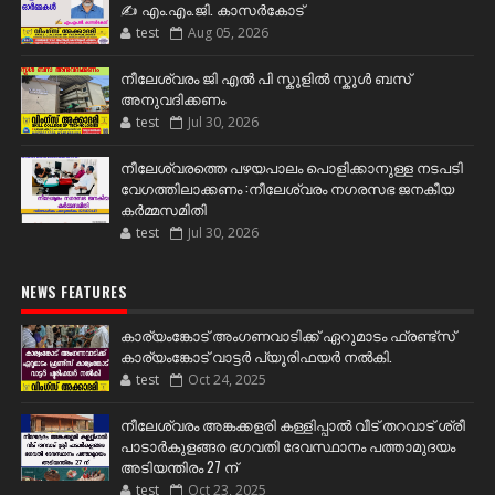
✍️ എം.എം.ജി. കാസർകോട്
test
Aug 05, 2026
നീലേശ്വരം ജി എൽ പി സ്കൂളിൽ സ്കൂൾ ബസ്
അനുവദിക്കണം
test
Jul 30, 2026
നീലേശ്വരത്തെ പഴയപാലം പൊളിക്കാനുള്ള നടപടി
വേഗത്തിലാക്കണം :നീലേശ്വരം നഗരസഭ ജനകീയ
കർമ്മസമിതി
test
Jul 30, 2026
NEWS FEATURES
കാര്യംങ്കോട് അംഗണവാടിക്ക് ഏറുമാടം ഫ്രണ്ട്സ്
കാര്യംങ്കോട് വാട്ടർ പ്യൂരിഫയർ നൽകി.
test
Oct 24, 2025
നീലേശ്വരം അങ്കക്കളരി കള്ളിപ്പാൽ വീട് തറവാട് ശ്രീ
പാടാർകുളങ്ങര ഭഗവതി ദേവസ്ഥാനം പത്താമുദയം
അടിയന്തിരം 27 ന്
test
Oct 23, 2025