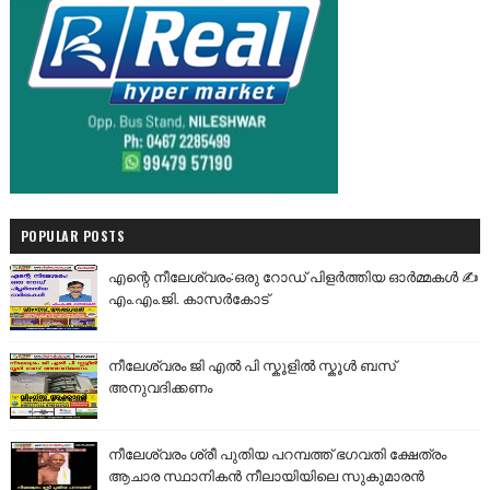
POPULAR POSTS
എന്റെ നീലേശ്വരം:ഒരു റോഡ് പിളർത്തിയ ഓർമ്മകൾ ✍️
എം.എം.ജി. കാസർകോട്
നീലേശ്വരം ജി എൽ പി സ്കൂളിൽ സ്കൂൾ ബസ്
അനുവദിക്കണം
നീലേശ്വരം ശ്രീ പുതിയ പറമ്പത്ത് ഭഗവതി ക്ഷേത്രം
ആചാര സ്ഥാനികൻ നീലായിയിലെ സുകുമാരൻ