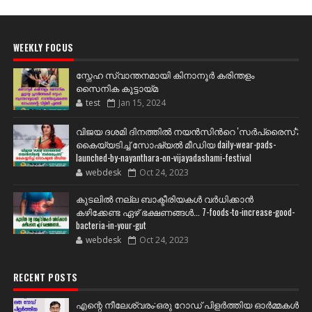
WEEKLY FOCUS
സ്നേഹ സ്വാന്തനമായി കിനാനൂർ കരിന്തളം
സൈനിക കൂട്ടായ്മ
test
Jan 15, 2024
വിജയ ദശമി ദിനത്തില്‍ നയന്‍സിന്‍റെ 'സര്‍പ്രൈസ്';
കൈയ്യടിച്ച് സോഷ്യല്‍ മീഡിയ daily-wear-pads-
launched-by-nayanthara-on-vijayadashami-festival
webdesk
Oct 24, 2023
കുടലിൽ നല്ല ബാക്ടീരിയകൾ വര്‍ധിക്കാന്‍
കഴിക്കേണ്ട ഏഴ് ഭക്ഷണങ്ങള്‍... 7-foods-to-increase-good-
bacteria-in-your-gut
webdesk
Oct 24, 2023
RECENT POSTS
എന്റെ നീലേശ്വരം:ഒരു റോഡ് പിളർത്തിയ ഓർമ്മകൾ