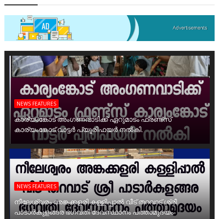
NEWS FEATURES
കാര്യംങ്കോട് അംഗണവാടിക്ക് ഏറുമാടം ഫ്രണ്ട്സ്
കാര്യംങ്കോട് വാട്ടർ പ്യൂരിഫയർ നൽകി.
NEWS FEATURES
നീലേശ്വരം അങ്കക്കളരി കള്ളിപ്പാൽ വീട് തറവാട് ശ്രീ
പാടാർകുളങ്ങര ഭഗവതി ദേവസ്ഥാനം പത്താമുദയം