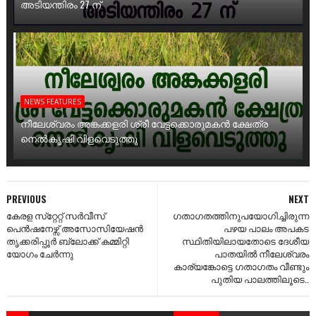
അടിയന്തിരം 27 ന്
NEWS FEATURES
നീലേശ്വരം അങ്കക്കളരി ശ്രീ വേട്ടക്കൊരുമകൻ ക്ഷേത്ര
നെൽകൃഷി വിളവെടുത്തു
PREVIOUS
NEXT
കേരള സ്‌റ്റേറ്റ് സർവീസ്
ഗതാഗതത്തിനുപയോഗിച്ചിരുന്ന
പെൻഷനേഴ്സ് അസോസിയേഷൻ
പഴയ പാലം അപകട
തൃക്കരിപ്പൂർ ബ്ലോക്ക് കമ്മിറ്റി
സ്ഥിതിയിലായതോടെ ദേശീയ
യോഗം ചേർന്നു
പാതയിൽ നീലേശ്വരം
കാര്യങ്കോട്ടെ ഗതാഗതം വീണ്ടും
പുതിയ പാലത്തിലൂടെ..