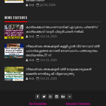
test
Jul 30, 2026
NEWS FEATURES
കാര്യംങ്കോട് അംഗണവാടിക്ക് ഏറുമാടം ഫ്രണ്ട്സ്
കാര്യംങ്കോട് വാട്ടർ പ്യൂരിഫയർ നൽകി.
test
Oct 24, 2025
നീലേശ്വരം അങ്കക്കളരി കള്ളിപ്പാൽ വീട് തറവാട് ശ്രീ
പാടാർകുളങ്ങര ഭഗവതി ദേവസ്ഥാനം പത്താമുദയം
അടിയന്തിരം 27 ന്
test
Oct 23, 2025
നീലേശ്വരം അങ്കക്കളരി ശ്രീ വേട്ടക്കൊരുമകൻ
ക്ഷേത്ര നെൽകൃഷി വിളവെടുത്തു
test
Oct 23, 2025
Created By
SoraTemplates
| Distributed By
Gooyaabi Templates