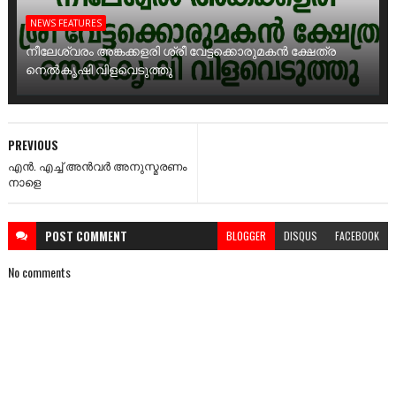
NEWS FEATURES
നീലേശ്വരം അങ്കക്കളരി ശ്രീ വേട്ടക്കൊരുമകൻ ക്ഷേത്ര
നെൽകൃഷി വിളവെടുത്തു
PREVIOUS
എൻ. എച്ച് അൻവർ അനുസ്മരണം
നാളെ
POST
COMMENT
BLOGGER
DISQUS
FACEBOOK
No comments