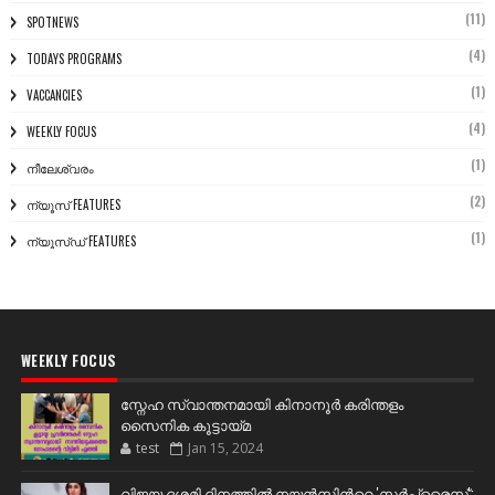
(11)
SPOTNEWS
(4)
TODAYS PROGRAMS
(1)
VACCANCIES
(4)
WEEKLY FOCUS
(1)
നീലേശ്വരം
(2)
ന്യൂസ് FEATURES
(1)
ന്യൂസ്ഡ് FEATURES
WEEKLY FOCUS
സ്നേഹ സ്വാന്തനമായി കിനാനൂർ കരിന്തളം
സൈനിക കൂട്ടായ്മ
test
Jan 15, 2024
വിജയ ദശമി ദിനത്തില്‍ നയന്‍സിന്‍റെ 'സര്‍പ്രൈസ്';