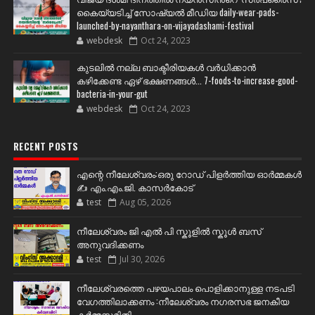
കൈയ്യടിച്ച് സോഷ്യല്‍ മീഡിയ daily-wear-pads-
launched-by-nayanthara-on-vijayadashami-festival
webdesk
Oct 24, 2023
കുടലിൽ നല്ല ബാക്ടീരിയകൾ വര്‍ധിക്കാന്‍
കഴിക്കേണ്ട ഏഴ് ഭക്ഷണങ്ങള്‍... 7-foods-to-increase-good-
bacteria-in-your-gut
webdesk
Oct 24, 2023
RECENT POSTS
എന്റെ നീലേശ്വരം:ഒരു റോഡ് പിളർത്തിയ ഓർമ്മകൾ
✍️ എം.എം.ജി. കാസർകോട്
test
Aug 05, 2026
നീലേശ്വരം ജി എൽ പി സ്കൂളിൽ സ്കൂൾ ബസ്
അനുവദിക്കണം
test
Jul 30, 2026
നീലേശ്വരത്തെ പഴയപാലം പൊളിക്കാനുള്ള നടപടി
വേഗത്തിലാക്കണം :നീലേശ്വരം നഗരസഭ ജനകീയ
കർമ്മസമിതി