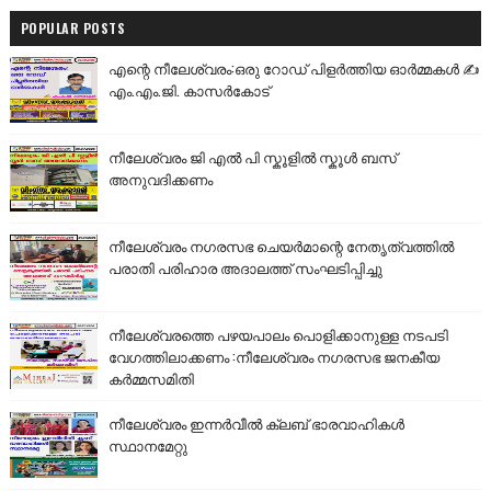
POPULAR POSTS
എന്റെ നീലേശ്വരം:ഒരു റോഡ് പിളർത്തിയ ഓർമ്മകൾ ✍️
എം.എം.ജി. കാസർകോട്
നീലേശ്വരം ജി എൽ പി സ്കൂളിൽ സ്കൂൾ ബസ്
അനുവദിക്കണം
നീലേശ്വരം നഗരസഭ ചെയർമാന്റെ നേതൃത്വത്തിൽ
പരാതി പരിഹാര അദാലത്ത് സംഘടിപ്പിച്ചു
നീലേശ്വരത്തെ പഴയപാലം പൊളിക്കാനുള്ള നടപടി
വേഗത്തിലാക്കണം :നീലേശ്വരം നഗരസഭ ജനകീയ
കർമ്മസമിതി
നീലേശ്വരം ഇന്നർവീൽ ക്ലബ് ഭാരവാഹികൾ
സ്ഥാനമേറ്റു