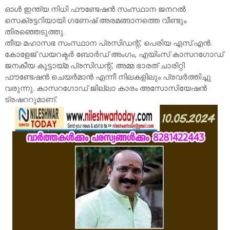
ഓൾ ഇന്ത്യ നിധി ഫൗണ്ടേഷൻ സംസ്ഥാന ജനറൽ
സെക്രട്ടറിയായി ഗണേഷ് അരമങ്ങാനത്തെ വീണ്ടും
തിരഞ്ഞെടുത്തു.
തീയ മഹാസഭ സംസ്ഥാന പ്രസിഡന്റ്, പെരിയ എസ്.എൻ.
കോളേജ് ഡയറക്ടർ ബോർഡ് അംഗം, എയിംസ് കാസറഗോഡ്
ജനകീയ കൂട്ടായ്മ പ്രസിഡന്റ്, അമ്മ ഭാരത് ചാരിറ്റി
ഫൗണ്ടേഷൻ ചെയർമാൻ എന്നീ നിലകളിലും പ്രവർത്തിച്ചു
വരുന്നു. കാസറഗോഡ് ജില്ലാ കാരം അസോസിയേഷൻ
ട്രഷററുമാണ്.