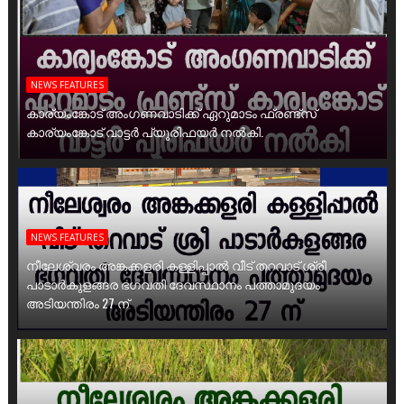
NEWS FEATURES
കാര്യംങ്കോട് അംഗണവാടിക്ക് ഏറുമാടം ഫ്രണ്ട്സ്
കാര്യംങ്കോട് വാട്ടർ പ്യൂരിഫയർ നൽകി.
NEWS FEATURES
നീലേശ്വരം അങ്കക്കളരി കള്ളിപ്പാൽ വീട് തറവാട് ശ്രീ
പാടാർകുളങ്ങര ഭഗവതി ദേവസ്ഥാനം പത്താമുദയം
അടിയന്തിരം 27 ന്