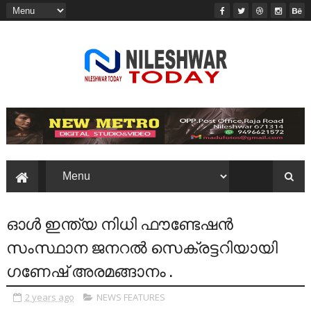
ഓൾ ഇന്ത്യ നിധി ഫൗണ്ടേഷൻ
സംസ്ഥാന ജനറൽ സെക്രട്ടറിയായി
ഗണേഷ് അരമങ്ങാനം .
2 years ago
NEWS FEATURES