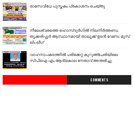
രാമസവിധേ പുസ്തകം പ്രകാശനം ചെയ്തു
നീലേശ്വരത്തെ ഹൊസ്ദുർഗിൽ നിലനിർത്തണം;
തൃക്കരിപ്പൂർ ആസ്ഥാനമായി താലൂക്ക് ഉടൻ വേണം: മുസ്
ലിം ലീഗ്
വാഹനാപകടത്തിൽ പരിക്കേറ്റ കുറുഞ്ചേരിയിലെ
സിപിഐ എം ആദ്യകാല നേതാവ് അന്തരിച്ചു.
COMMENTS