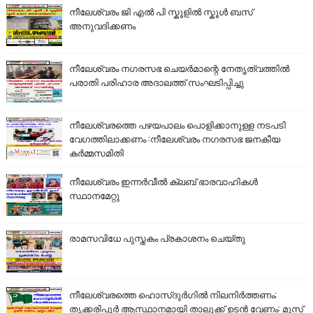
നീലേശ്വരം ജി എൽ പി സ്കൂളിൽ സ്കൂൾ ബസ്
അനുവദിക്കണം
നീലേശ്വരം നഗരസഭ ചെയർമാന്റെ നേതൃത്വത്തിൽ
പരാതി പരിഹാര അദാലത്ത് സംഘടിപ്പിച്ചു
നീലേശ്വരത്തെ പഴയപാലം പൊളിക്കാനുള്ള നടപടി
വേഗത്തിലാക്കണം :നീലേശ്വരം നഗരസഭ ജനകീയ
കർമ്മസമിതി
നീലേശ്വരം ഇന്നർവീൽ ക്ലബ് ഭാരവാഹികൾ
സ്ഥാനമേറ്റു
രാമസവിധേ പുസ്തകം പ്രകാശനം ചെയ്തു
നീലേശ്വരത്തെ ഹൊസ്ദുർഗിൽ നിലനിർത്തണം;
തൃക്കരിപ്പൂർ ആസ്ഥാനമായി താലൂക്ക് ഉടൻ വേണം: മുസ്