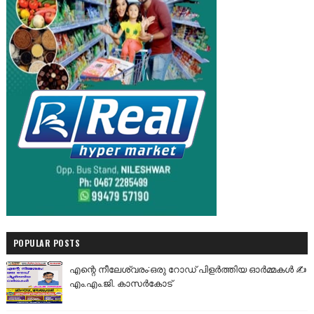
POPULAR POSTS
എന്റെ നീലേശ്വരം:ഒരു റോഡ് പിളർത്തിയ ഓർമ്മകൾ ✍️
എം.എം.ജി. കാസർകോട്