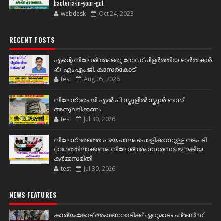
bacteria-in-your-gut
webdesk
Oct 24, 2023
RECENT POSTS
എന്റെ നീലേശ്വരം:ഒരു റോഡ് പിളർത്തിയ ഓർമ്മകൾ
✍️ എം.എം.ജി. കാസർകോട്
test
Aug 05, 2026
നീലേശ്വരം ജി എൽ പി സ്കൂളിൽ സ്കൂൾ ബസ്
അനുവദിക്കണം
test
Jul 30, 2026
നീലേശ്വരത്തെ പഴയപാലം പൊളിക്കാനുള്ള നടപടി
വേഗത്തിലാക്കണം :നീലേശ്വരം നഗരസഭ ജനകീയ
കർമ്മസമിതി
test
Jul 30, 2026
NEWS FEATURES
കാര്യംങ്കോട് അംഗണവാടിക്ക് ഏറുമാടം ഫ്രണ്ട്സ്