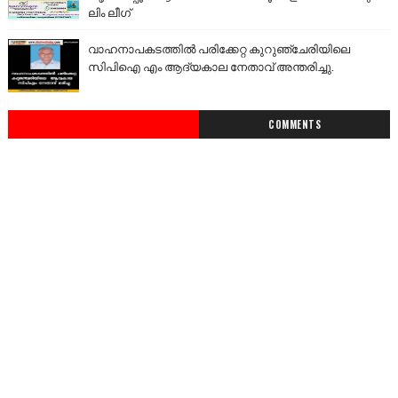
ലിം ലീഗ്
വാഹനാപകടത്തിൽ പരിക്കേറ്റ കുറുഞ്ചേരിയിലെ
സിപിഐ എം ആദ്യകാല നേതാവ് അന്തരിച്ചു.
COMMENTS