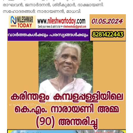
രാഘവൻ, ജനാർദനൻ, ശ്രീകുമാർ, ദാക്ഷായണി.
സഹോദരങ്ങൾ: നാരായണൻ, മാധവി.