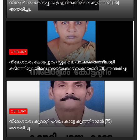
നീലേശ്വരം കോട്ടപ്പുറം ഉച്ചൂളികുതിരിലെ കുഞ്ഞാമി (65)
അന്തരിച്ചു.
OBITUARY
നീലേശ്വരം കോട്ടപ്പുറം സ്കൂളിലെ പാചകത്തൊഴിലാളി
കടിഞ്ഞിമൂലയിലെ ഈയ്യക്കാട് നാരായണി (70) അന്തരിച്ചു
OBITUARY
നീലേശ്വരം കൂവാറ്റി പറയം കാട്ടേ കുഞ്ഞിരാമൻ (75)
അന്തരിച്ചു.