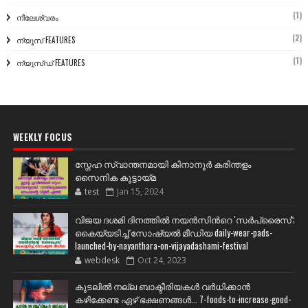
(1)
നീലേശ്വരം
(2)
ന്യൂസ് FEATURES
(1)
ന്യൂസ്ഡ് FEATURES
WEEKLY FOCUS
സ്നേഹ സ്വാന്തനമായി കിനാനൂർ കരിന്തളം
സൈനിക കൂട്ടായ്മ
test
Jan 15, 2024
വിജയ ദശമി ദിനത്തില്‍ നയന്‍സിന്‍റെ 'സര്‍പ്രൈസ്';
കൈയ്യടിച്ച് സോഷ്യല്‍ മീഡിയ daily-wear-pads-
launched-by-nayanthara-on-vijayadashami-festival
webdesk
Oct 24, 2023
കുടലിൽ നല്ല ബാക്ടീരിയകൾ വര്‍ധിക്കാന്‍
കഴിക്കേണ്ട ഏഴ് ഭക്ഷണങ്ങള്‍... 7-foods-to-increase-good-