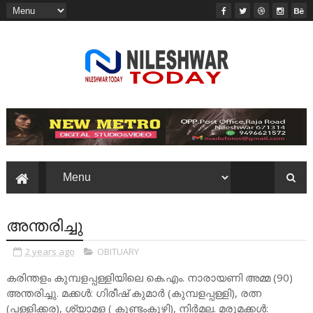
അന്തരിച്ചു
2 years ago
OBITUARY
കരിന്തളം കുമ്പളപ്പള്ളിയിലെ കെ.എം. നാരായണി അമ്മ (90)
അന്തരിച്ചു. മക്കൾ: ഗിരീഷ് കുമാർ (കുമ്പളപ്പള്ളി), രത്ന
(പള്ളിക്കര), ശ്യാമള ( കുണ്ടംകുഴി), നിർമല. മരുമക്കൾ: