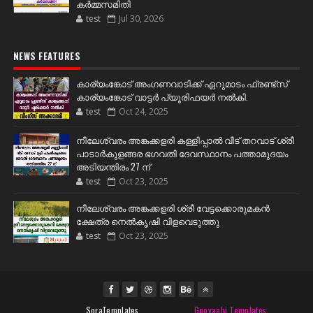
കർമ്മസമിതി
test
Jul 30, 2026
NEWS FEATURES
കാര്യംങ്കോട് അംഗണവാടിക്ക് ഏറുമാടം ഫ്രണ്ട്സ്
കാര്യംങ്കോട് വാട്ടർ പ്യൂരിഫയർ നൽകി.
test
Oct 24, 2025
നീലേശ്വരം അങ്കക്കളരി കള്ളിപ്പാൽ വീട് തറവാട് ശ്രീ
പാടാർകുളങ്ങര ഭഗവതി ദേവസ്ഥാനം പത്താമുദയം
അടിയന്തിരം 27 ന്
test
Oct 23, 2025
നീലേശ്വരം അങ്കക്കളരി ശ്രീ വേട്ടക്കൊരുമകൻ
ക്ഷേത്ര നെൽകൃഷി വിളവെടുത്തു
test
Oct 23, 2025
Created By
SoraTemplates
| Distributed By
Gooyaabi Templates