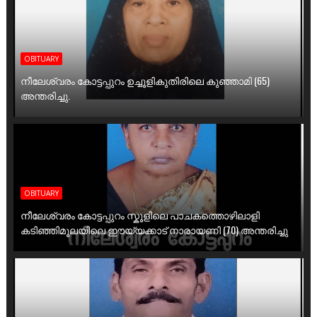
OBITUARY
നീലേശ്വരം കോട്ടപ്പുറം ഉച്ചൂളികുതിരിലെ കുഞ്ഞാമി (65)
അന്തരിച്ചു.
OBITUARY
നീലേശ്വരം കോട്ടപ്പുറം സ്കൂളിലെ പാചകത്തൊഴിലാളി
കടിഞ്ഞിമൂലയിലെ ഈയ്യക്കാട് നാരായണി (70) അന്തരിച്ചു