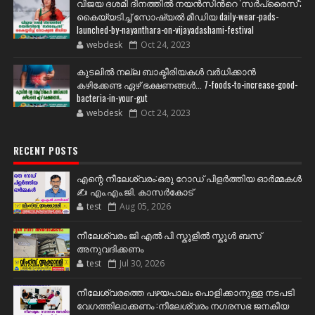
വിജയ ദശമി ദിനത്തില്‍ നയന്‍സിന്‍റെ 'സര്‍പ്രൈസ്';
കൈയ്യടിച്ച് സോഷ്യല്‍ മീഡിയ daily-wear-pads-
launched-by-nayanthara-on-vijayadashami-festival
webdesk
Oct 24, 2023
കുടലിൽ നല്ല ബാക്ടീരിയകൾ വര്‍ധിക്കാന്‍
കഴിക്കേണ്ട ഏഴ് ഭക്ഷണങ്ങള്‍... 7-foods-to-increase-good-
bacteria-in-your-gut
webdesk
Oct 24, 2023
RECENT POSTS
എന്റെ നീലേശ്വരം:ഒരു റോഡ് പിളർത്തിയ ഓർമ്മകൾ
✍️ എം.എം.ജി. കാസർകോട്
test
Aug 05, 2026
നീലേശ്വരം ജി എൽ പി സ്കൂളിൽ സ്കൂൾ ബസ്
അനുവദിക്കണം
test
Jul 30, 2026
നീലേശ്വരത്തെ പഴയപാലം പൊളിക്കാനുള്ള നടപടി
വേഗത്തിലാക്കണം :നീലേശ്വരം നഗരസഭ ജനകീയ