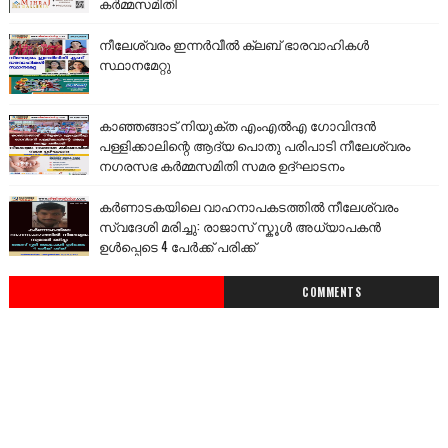
കർമ്മസമിതി
നീലേശ്വരം ഇന്നർവീൽ ക്ലബ് ഭാരവാഹികൾ
സ്ഥാനമേറ്റു
കാഞ്ഞങ്ങാട് നിയുക്ത എംഎൽഎ ഗോവിന്ദൻ
പള്ളിക്കാലിന്റെ ആദ്യ പൊതു പരിപാടി നീലേശ്വരം
നഗരസഭ കർമ്മസമിതി സമര ഉദ്ഘാടനം
കർണാടകയിലെ വാഹനാപകടത്തിൽ നീലേശ്വരം
സ്വദേശി മരിച്ചു: രാജാസ് സ്കൂൾ അധ്യാപകൻ
ഉൾപ്പെടെ 4 പേർക്ക് പരിക്ക്
COMMENTS