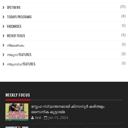
(11)
SPOTNEWS
(4)
TODAYS PROGRAMS
(1)
VACCANCIES
(4)
WEEKLY FOCUS
(1)
നീലേശ്വരം
(2)
ന്യൂസ് FEATURES
(1)
ന്യൂസ്ഡ് FEATURES
WEEKLY FOCUS
സ്നേഹ സ്വാന്തനമായി കിനാനൂർ കരിന്തളം
സൈനിക കൂട്ടായ്മ
test
Jan 15, 2024