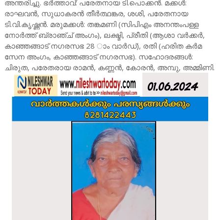
അന്തരിച്ചു. ഭർത്താവ്: പരേതനായ ടി.പൊക്കൻ. മക്കൾ:
രാഘവൻ, സുധാകരൻ തീർത്ഥങ്കര, ശശി, പരേതനായ
ടി.വി.കൃഷ്ണൻ. മരുമക്കൾ: തങ്കമണി (സിപിഎം അനന്തംപള്ള
നോർത്ത് ബ്രാഞ്ച് അംഗം), ലക്ഷ്മി, പ്രീതി (ആശാ വർക്കർ,
കാഞ്ഞങ്ങാട് നഗരസഭ 28 ാം വാർഡ്), രതി (ഹരിത കർമ
സേന അംഗം, കാഞ്ഞങ്ങാട് നഗരസഭ). സഹോദരങ്ങൾ:
ചിരുത, പരേതരായ രാമൻ, കണ്ണൻ, കോരൻ, അമ്പു, അമ്മിണി.