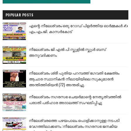
POPULAR POSTS
എന്റെ നീലേശ്വരം:ഒരു റോഡ് പിളർത്തിയ ഓർമ്മകൾ ✍️
എം.എം.ജി. കാസർകോട്
നീലേശ്വരം ജി എൽ പി സ്കൂളിൽ സ്കൂൾ ബസ്
അനുവദിക്കണം
നീലേശ്വരം ശ്രീ പുതിയ പറമ്പത്ത് ഭഗവതി ക്ഷേത്രം
ആചാര സ്ഥാനികൻ നീലായിയിലെ സുകുമാരൻ
അന്തിത്തിരിയൻ (72) അന്തരിച്ചു.
നീലേശ്വരം നഗരസഭ ചെയർമാന്റെ നേതൃത്വത്തിൽ
പരാതി പരിഹാര അദാലത്ത് സംഘടിപ്പിച്ചു
നീലേശ്വരത്തെ പഴയപാലം പൊളിക്കാനുള്ള നടപടി
വേഗത്തിലാക്കണം :നീലേശ്വരം നഗരസഭ ജനകീയ