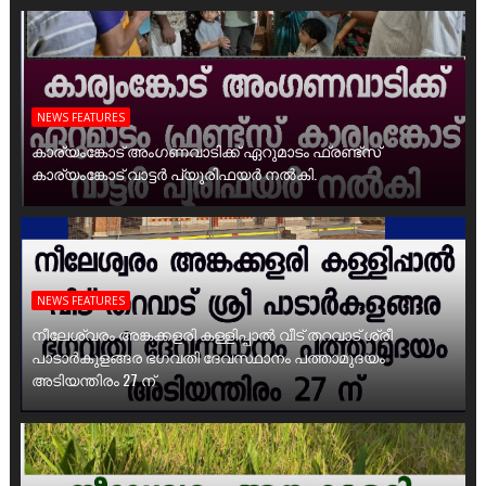
NEWS FEATURES
കാര്യംങ്കോട് അംഗണവാടിക്ക് ഏറുമാടം ഫ്രണ്ട്സ്
കാര്യംങ്കോട് വാട്ടർ പ്യൂരിഫയർ നൽകി.
NEWS FEATURES
നീലേശ്വരം അങ്കക്കളരി കള്ളിപ്പാൽ വീട് തറവാട് ശ്രീ
പാടാർകുളങ്ങര ഭഗവതി ദേവസ്ഥാനം പത്താമുദയം
അടിയന്തിരം 27 ന്