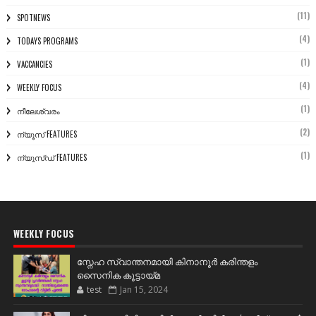
(11)
SPOTNEWS
(4)
TODAYS PROGRAMS
(1)
VACCANCIES
(4)
WEEKLY FOCUS
(1)
നീലേശ്വരം
(2)
ന്യൂസ് FEATURES
(1)
ന്യൂസ്ഡ് FEATURES
WEEKLY FOCUS
സ്നേഹ സ്വാന്തനമായി കിനാനൂർ കരിന്തളം
സൈനിക കൂട്ടായ്മ
test
Jan 15, 2024