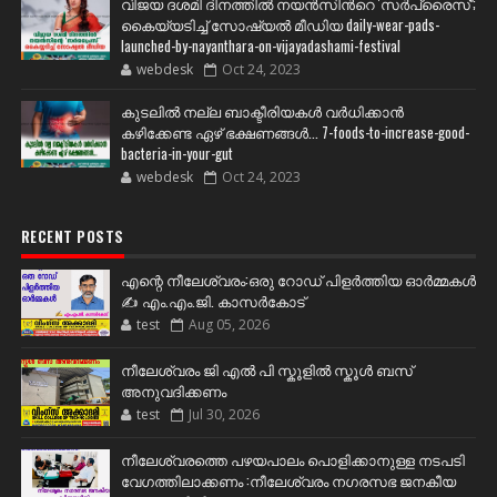
വിജയ ദശമി ദിനത്തില്‍ നയന്‍സിന്‍റെ 'സര്‍പ്രൈസ്';
കൈയ്യടിച്ച് സോഷ്യല്‍ മീഡിയ daily-wear-pads-
launched-by-nayanthara-on-vijayadashami-festival
webdesk
Oct 24, 2023
കുടലിൽ നല്ല ബാക്ടീരിയകൾ വര്‍ധിക്കാന്‍
കഴിക്കേണ്ട ഏഴ് ഭക്ഷണങ്ങള്‍... 7-foods-to-increase-good-
bacteria-in-your-gut
webdesk
Oct 24, 2023
RECENT POSTS
എന്റെ നീലേശ്വരം:ഒരു റോഡ് പിളർത്തിയ ഓർമ്മകൾ
✍️ എം.എം.ജി. കാസർകോട്
test
Aug 05, 2026
നീലേശ്വരം ജി എൽ പി സ്കൂളിൽ സ്കൂൾ ബസ്
അനുവദിക്കണം
test
Jul 30, 2026
നീലേശ്വരത്തെ പഴയപാലം പൊളിക്കാനുള്ള നടപടി
വേഗത്തിലാക്കണം :നീലേശ്വരം നഗരസഭ ജനകീയ