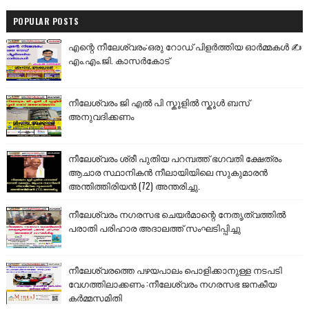
POPULAR POSTS
എന്റെ നീലേശ്വരം:ഒരു റോഡ് പിളർത്തിയ ഓർമ്മകൾ ✍️
എം.എം.ജി. കാസർകോട്
നീലേശ്വരം ജി എൽ പി സ്കൂളിൽ സ്കൂൾ ബസ്
അനുവദിക്കണം
നീലേശ്വരം ശ്രീ പുതിയ പറമ്പത്ത് ഭഗവതി ക്ഷേത്രം
ആചാര സ്ഥാനികൻ നീലായിയിലെ സുകുമാരൻ
അന്തിത്തിരിയൻ (72) അന്തരിച്ചു.
നീലേശ്വരം നഗരസഭ ചെയർമാന്റെ നേതൃത്വത്തിൽ
പരാതി പരിഹാര അദാലത്ത് സംഘടിപ്പിച്ചു
നീലേശ്വരത്തെ പഴയപാലം പൊളിക്കാനുള്ള നടപടി
വേഗത്തിലാക്കണം :നീലേശ്വരം നഗരസഭ ജനകീയ
കർമ്മസമിതി