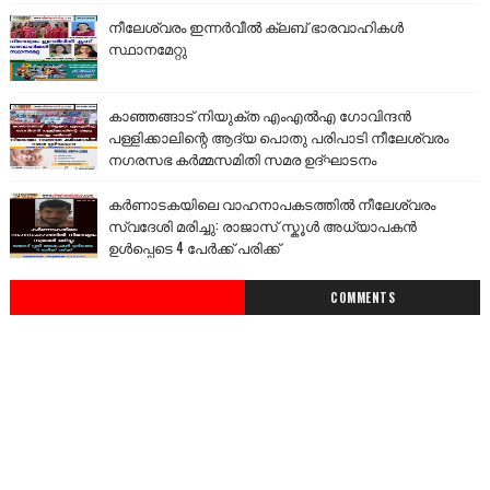
നീലേശ്വരം ഇന്നർവീൽ ക്ലബ് ഭാരവാഹികൾ
സ്ഥാനമേറ്റു
കാഞ്ഞങ്ങാട് നിയുക്ത എംഎൽഎ ഗോവിന്ദൻ
പള്ളിക്കാലിന്റെ ആദ്യ പൊതു പരിപാടി നീലേശ്വരം
നഗരസഭ കർമ്മസമിതി സമര ഉദ്ഘാടനം
കർണാടകയിലെ വാഹനാപകടത്തിൽ നീലേശ്വരം
സ്വദേശി മരിച്ചു: രാജാസ് സ്കൂൾ അധ്യാപകൻ
ഉൾപ്പെടെ 4 പേർക്ക് പരിക്ക്
COMMENTS