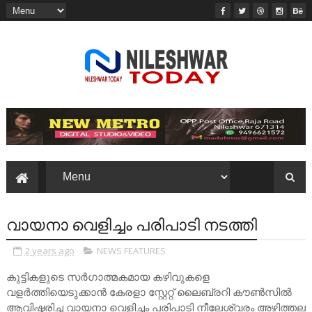
വായനാ വെളിച്ചം പരിപാടി നടത്തി
2 years ago
NEWS FEATURES
കുട്ടികളുടെ സർഗാത്മകമായ കഴിവുകളെ
വളർത്തിയെടുക്കാൻ കേരളാ സ്റ്റേറ്റ് ലൈബ്രറി കൗൺസിൽ
ആവിഷ്കരിച്ച വായനാ വെളിച്ചം പരിപാടി നീലേശ്വരം അഴിത്തല