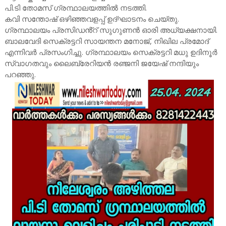
പി.ടി തോമസ് ഗ്രന്ഥാലയത്തിൽ നടത്തി.
കവി സന്തോഷ് ഒഴിഞ്ഞവളപ്പ് ഉദ്ഘാടനം ചെയ്തു.
ഗ്രന്ഥാലയം പ്രസിഡൻ്റ് സുഗുണൻ ഓരി അധ്യക്ഷനായി.
ബാലവേദി സെക്രട്ടറി സായന്തന മനോജ്, നിഖില പ്രമോദ്
എന്നിവർ പ്രസംഗിച്ചു. ഗ്രന്ഥാലയം സെക്രട്ടറി മധു ഉദിനൂർ
സ്വാഗതവും ലൈബ്രേറിയൻ രഞ്ജനി ജയേഷ് നന്ദിയും
പറഞ്ഞു.