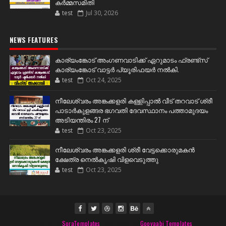
കർമ്മസമിതി
test
Jul 30, 2026
NEWS FEATURES
കാര്യംങ്കോട് അംഗണവാടിക്ക് ഏറുമാടം ഫ്രണ്ട്സ്
കാര്യംങ്കോട് വാട്ടർ പ്യൂരിഫയർ നൽകി.
test
Oct 24, 2025
നീലേശ്വരം അങ്കക്കളരി കള്ളിപ്പാൽ വീട് തറവാട് ശ്രീ
പാടാർകുളങ്ങര ഭഗവതി ദേവസ്ഥാനം പത്താമുദയം
അടിയന്തിരം 27 ന്
test
Oct 23, 2025
നീലേശ്വരം അങ്കക്കളരി ശ്രീ വേട്ടക്കൊരുമകൻ
ക്ഷേത്ര നെൽകൃഷി വിളവെടുത്തു
test
Oct 23, 2025
Created By
SoraTemplates
| Distributed By
Gooyaabi Templates