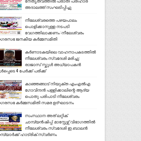
നേതൃത്വത്തിൽ പരാതി പരിഹാര
അദാലത്ത് സംഘടിപ്പിച്ചു
നീലേശ്വരത്തെ പഴയപാലം
പൊളിക്കാനുള്ള നടപടി
വേഗത്തിലാക്കണം :നീലേശ്വരം
ഗരസഭ ജനകീയ കർമ്മസമിതി
കർണാടകയിലെ വാഹനാപകടത്തിൽ
നീലേശ്വരം സ്വദേശി മരിച്ചു:
രാജാസ് സ്കൂൾ അധ്യാപകൻ
ൾപ്പെടെ 4 പേർക്ക് പരിക്ക്
കാഞ്ഞങ്ങാട് നിയുക്ത എംഎൽഎ
ഗോവിന്ദൻ പള്ളിക്കാലിന്റെ ആദ്യ
പൊതു പരിപാടി നീലേശ്വരം
ഗരസഭ കർമ്മസമിതി സമര ഉദ്ഘാടനം
സംസ്ഥാന അത് ലറ്റിക്
ചാമ്പ്യൻഷിപ്പ്: മാസ്റ്റേഴ്സ് വിഭാഗത്തിൽ
നീലേശ്വരം സ്വദേശി ഇ.ബാലൻ
മ്പ്യാർക്ക് ഹാട്രിക് സ്വർണം