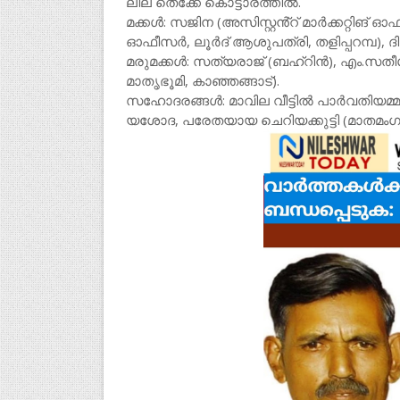
ലീല തെക്കേ കൊട്ടാരത്തിൽ.
മക്കൾ: സജിന (അസിസ്റ്റൻ്റ് മാർക്കറ്റിങ് 
ഓഫീസർ, ലൂർദ് ആശുപത്രി, തളിപ്പറമ്പ), ദിവ
മരുമക്കൾ: സത്യരാജ് (ബഹ്റിൻ), എം.സതീശൻ(ദ
മാതൃഭൂമി, കാഞ്ഞങ്ങാട്).
സഹോദരങ്ങൾ: മാവില വീട്ടിൽ പാർവതിയമ്മ (മ
യശോദ, പരേതയായ ചെറിയക്കുട്ടി (മാതമംഗ