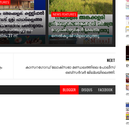
ATURES
രം അങ്കക്കളരി
NEWS FEATURES
ാൽ വീട് തറവാട് ശ്രീ
ുളങ്ങര ഭഗവതി
നീലേശ്വരം അങ്കക്കളരി ശ്രീ
ാനം പത്താമുദയം
വേട്ടക്കൊരുമകൻ ക്ഷേത്ര
ിരം 27 ന്
നെൽകൃഷി വിളവെടുത്തു
ന
NEXT
ഉ
ം
കാസറഗോഡ് ലോക്സഭാ മണ്ഡലത്തിലെ പോലീസ്
ഒബ്സർവർ ജില്ലയിലെത്തി.
BLOGGER
DISQUS
FACEBOOK
ന
ന