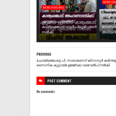
NEWS FE
NEWS FEATURES
നീലേശ്വ
കാര്യംങ്കോട് അംഗണവാടിക്ക്
കള്ളിപ്പ
ഏറുമാടം ഫ്രണ്ട്സ്
പാടാർക
കാര്യംങ്കോട് വാട്ടർ പ്യൂരിഫയർ
ദേവസ്ഥ
നൽകി.
അടിയന്ത
PREVIOUS
ചോയ്യങ്കോട്ടെ പി. നാരായണന് കിനാനൂർ കരിന്തള
സൈനിക കൂട്ടായ്മ ഉജ്ജ്വല വരവേൽപ് നൽകി.
POST
COMMENT
No comments