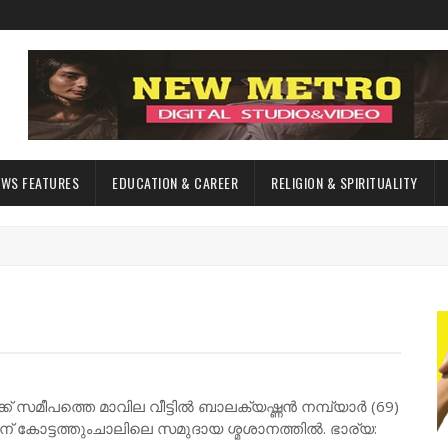
EWS FEATURES
EDUCATION & CAREER
RELIGION & SPIRITUALITY
ക് സമീപത്തെ മാവില വീട്ടിൽ ബാലക്യഷ്ണൻ നമ്പ്യാർ (69)
 ന് കോട്ടത്തുംചാലിലെ സമുദായ ശ്മശാനത്തിൽ. ഭാര്യ: