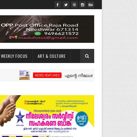
WEEKLY FOCUS
ART & CULTURE
എന്റെ നീലേശ്വരം:ഒരു റോഡ് പിളർത്തിയ ഓ
NEWS FEATURES