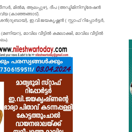
ഓഫീസർ, മിൽമ, ആലപ്പുഴ), ദീപ (അഡ്മിമിനിസ്ട്രേഷൻ
്യ (കാഞ്ഞങ്ങാട്).
ുബായ്), ഇ.വി.ജയകൃഷ്ണൻ ( സ്റ്റാഫ് റിപ്പോർട്ടർ,
ണിയറ), മാവില വീട്ടിൽ കമലാക്ഷി, മാവില വീട്ടിൽ
ലം).