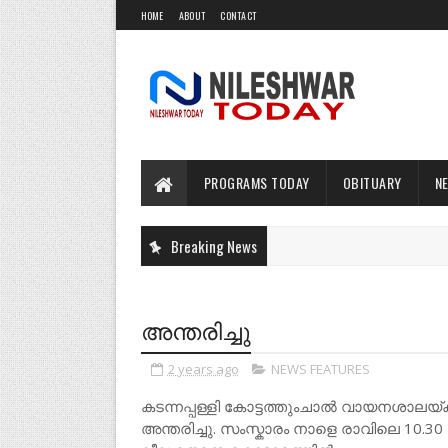
HOME
ABOUT
CONTACT
PROGRAMS TODAY
OBITUARY
N
Breaking News
അന്തരിച്ചു
2 years ago
NEWS FEATURES
കടന്നപ്പള്ളി കോട്ടത്തുംചാൽ വായനശാലയ്ക്
അന്തരിച്ചു. സംസ്കാരം നാളെ രാവിലെ 10.30