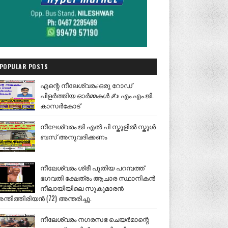
POPULAR POSTS
എന്റെ നീലേശ്വരം:ഒരു റോഡ്
പിളർത്തിയ ഓർമ്മകൾ ✍️ എം.എം.ജി.
കാസർകോട്
നീലേശ്വരം ജി എൽ പി സ്കൂളിൽ സ്കൂൾ
ബസ് അനുവദിക്കണം
നീലേശ്വരം ശ്രീ പുതിയ പറമ്പത്ത്
ഭഗവതി ക്ഷേത്രം ആചാര സ്ഥാനികൻ
നീലായിയിലെ സുകുമാരൻ
ന്തിത്തിരിയൻ (72) അന്തരിച്ചു.
നീലേശ്വരം നഗരസഭ ചെയർമാന്റെ