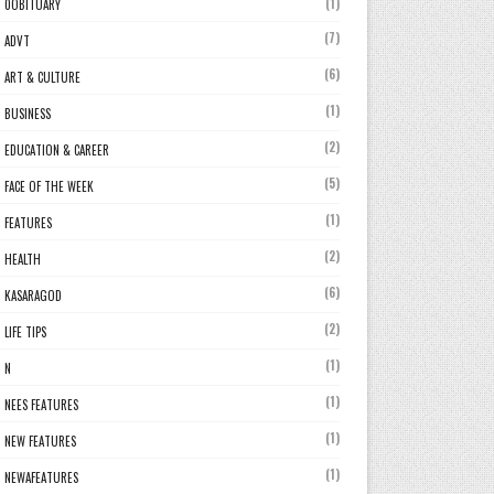
(1)
0OBITUARY
(7)
ADVT
(6)
ART & CULTURE
(1)
BUSINESS
(2)
EDUCATION & CAREER
(5)
FACE OF THE WEEK
(1)
FEATURES
(2)
HEALTH
(6)
KASARAGOD
(2)
LIFE TIPS
(1)
N
(1)
NEES FEATURES
(1)
NEW FEATURES
(1)
NEWAFEATURES