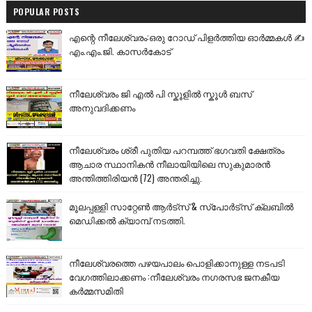
POPULAR POSTS
എന്റെ നീലേശ്വരം:ഒരു റോഡ് പിളർത്തിയ ഓർമ്മകൾ ✍️
എം.എം.ജി. കാസർകോട്
നീലേശ്വരം ജി എൽ പി സ്കൂളിൽ സ്കൂൾ ബസ്
അനുവദിക്കണം
നീലേശ്വരം ശ്രീ പുതിയ പറമ്പത്ത് ഭഗവതി ക്ഷേത്രം
ആചാര സ്ഥാനികൻ നീലായിയിലെ സുകുമാരൻ
അന്തിത്തിരിയൻ (72) അന്തരിച്ചു.
മൂലപ്പള്ളി സാറ്റേൺ ആർട്സ് & സ്പോർട്സ് ക്ലബിൽ
മെഡിക്കൽ ക്യാമ്പ് നടത്തി.
നീലേശ്വരത്തെ പഴയപാലം പൊളിക്കാനുള്ള നടപടി
വേഗത്തിലാക്കണം :നീലേശ്വരം നഗരസഭ ജനകീയ
കർമ്മസമിതി