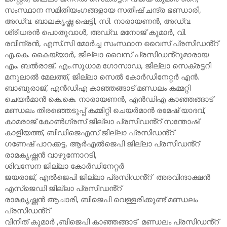
സംസ്ഥാന സമിതിയംഗങ്ങളായ സതീഷ് ചന്ദ്ര ഭണ്ഡാരി,
അഡ്വ. ബാലകൃഷ്ണ ഷെട്ടി, സി. നാരായണൻ, അഡ്വ.
ശ്രീധരൻ പൊതുവാൾ, അഡ്വ. മനോജ് കുമാർ, വി.
രവീന്ദ്രൻ, എസ്.സി മോർച്ച സംസ്ഥാന വൈസ് പ്രസിഡൻ്റ്
എ.കെ. കൈയ്യാർ, ജില്ലാ വൈസ് പ്രസിഡൻ്റുമാരായ
എം. ബൽരാജ്, എം.സുധാമ ഗോസാഡ, ജില്ലാ സെക്രട്ടറി
മനുലാൽ മേലത്ത്, ജില്ലാ സെൽ കോർഡിനേറ്റർ എൻ.
ബാബുരാജ്, എൻഡിഎ കാഞ്ഞങ്ങാട് മണ്ഡലം കമ്മറ്റി
ചെയർമാൻ കെ.കെ. നാരായണൻ, എൻഡിഎ കാഞ്ഞങ്ങാട്
മണ്ഡലം തിരഞ്ഞെടുപ്പ് കമ്മിറ്റി ചെയർമാൻ രമേഷ് യാദവ്,
കാമരാജ് കോൺഗ്രസ് ജില്ലാ പ്രസിഡൻ്റ് സന്തോഷ്
കാളിയത്ത്, ബിഡിജെഎസ് ജില്ലാ പ്രസിഡൻ്റ്
ഗണേഷ് പാറക്കട്ട, ആർഎൽജെപി ജില്ലാ പ്രസിഡൻ്റ്
രാമകൃഷ്ണൻ വാഴുന്നോറടി,
ശിവസേന ജില്ലാ കോർഡിനേറ്റർ
ജയരാജ്, എൽജെപി ജില്ലാ പ്രസിഡൻ്റ് അരവിന്ദാക്ഷൻ
എസ്ജെഡി ജില്ലാ പ്രസിഡൻ്റ്
രാമകൃഷ്ണൻ ആചാരി, ബിജെപി വെള്ളരിക്കുണ്ട് മണ്ഡലം
പ്രസിഡൻ്റ്
വിനീത് കുമാർ ,ബിജെപി കാഞ്ഞങ്ങാട് മണ്ഡലം പ്രസിഡൻ്റ്