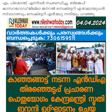
എം. പ്രശാന്ത്, എന്നിവർ സംബന്ധിച്ചു. ബിജെപി
കാസറഗോഡ് ജില്ലാ ജനറൽ സെക്രട്ടറി എ.വേലായുധൻ
സ്വാഗതവും സെക്രട്ടറി എൻ.മധു നന്ദിയും പറഞ്ഞു.