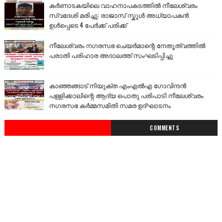
കർണാടകയിലെ വാഹനാപകടത്തിൽ നീലേശ്വരം
സ്വദേശി മരിച്ചു: രാജാസ് സ്കൂൾ അധ്യാപകൻ
ഉൾപ്പെടെ 4 പേർക്ക് പരിക്ക്
നീലേശ്വരം നഗരസഭ ചെയർമാന്റെ നേതൃത്വത്തിൽ
പരാതി പരിഹാര അദാലത്ത് സംഘടിപ്പിച്ചു
കാഞ്ഞങ്ങാട് നിയുക്ത എംഎൽഎ ഗോവിന്ദൻ
പള്ളിക്കാലിന്റെ ആദ്യ പൊതു പരിപാടി നീലേശ്വരം
നഗരസഭ കർമ്മസമിതി സമര ഉദ്ഘാടനം
COMMENTS