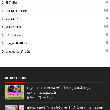
(11)
SPOTNEWS
(4)
TODAYS PROGRAMS
(1)
VACCANCIES
(4)
WEEKLY FOCUS
(1)
നീലേശ്വരം
(2)
ന്യൂസ് FEATURES
(1)
ന്യൂസ്ഡ് FEATURES
WEEKLY FOCUS
സ്നേഹ സ്വാന്തനമായി കിനാനൂർ കരിന്തളം
സൈനിക കൂട്ടായ്മ
test
Jan 15, 2024
വിജയ ദശമി ദിനത്തില്‍ നയന്‍സിന്‍റെ 'സര്‍പ്രൈസ്';