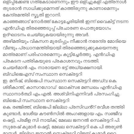
ഒളിപ്പിക്കേണ്ട ഗതികേടാണെന്നും ഈ ഒളിച്ചുകളി എത്രനാൾ
തുടരാൻ സാധിക്കുമെന്നത് കാത്തിരുന്നു കാണാമെന്നും
കേന്ദ്രമന്ത്രി സ്മൃതി ഇറാനി.
കാഞ്ഞങ്ങാട് നോർത്ത് കോട്ടച്ചേരിയിൽ ഇന്ന് വൈകിട്ട് നടന്ന
എൻഡിഎ തിരഞ്ഞെടുപ്പ് പ്രചാരണ പൊതുയോഗം
ഉദ്ഘാടനം ചെയ്യുകയായിരുന്നു അവർ.
അഴിമതിയും വികസന മുരടിപ്പും നീക്കാൻ നരേന്ദ്ര മോദിയെ
വീണ്ടും പ്രധാനമന്ത്രിയായി തിരഞ്ഞെടുക്കുകയെന്നതു
മാത്രമാണ് പരിഹാരമെന്നും കൂട്ടിച്ചേർത്തു. എൻഡിഎ
പ്രകടന പത്രികയുടെ പ്രകാശനവും നടത്തി.
ചെയർമാൻ എം. നാരായണ ഭട്ട് അധ്യക്ഷനായി.
ബിഡിജെഎസ് സംസ്ഥാന സെക്രട്ടറി
ഇ. മനീഷ്, ബിജെപി സംസ്ഥാന സെക്രട്ടറി അഡ്വ കെ.
ശ്രീകാന്ത്, കാസറഗോഡ് ലോക്സഭ മണ്ഡലം എൻഡിഎ
സ്ഥാനാർത്ഥി എം.എൽ. അശ്വിനിഎന്നിവർ പ്രസംഗിച്ചു.
ബിജെപി സംസ്ഥാന സെക്രട്ടറി
കെ. രഞ്ജിത്ത്, ബിജെപി ജില്ലാ പ്രസിഡൻ്റ് രവീശ തന്ത്രി
കുണ്ടാർ, ദേശീയ കൗൺസിൽ അംഗങ്ങളായ എം. സഞ്ജീവ
ഷെട്ടി, പ്രമീള സി നായിക്, മേഖല ജനറൽ സെക്രട്ടറി പി.
സുരേഷ് കുമാർ ഷെട്ടി, മേഖല സെക്രട്ടറി കെ പി അരുൺ
മാസ്റ്റർ, ജില്ലാ ജനറൽ സെക്രട്ടറി വിജയ് കുമാർ റൈ,