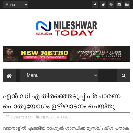
എൻ ഡി എ തിരഞ്ഞെടുപ്പ് പ്രചാരണ
പൊതുയോഗം ഉദ്ഘാടനം ചെയ്തു
2 years ago
NEWS FEATURES
വയനാട്ടിൽ എത്തിയ രാഹുൽ ഗാന്ധിക്ക് മുസ്ലിം ലീഗ് പതാക