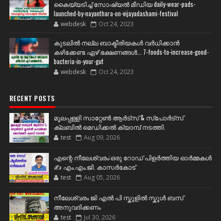
കൈയ്യടിച്ച് സോഷ്യല്‍ മീഡിയ daily-wear-pads-
launched-by-nayanthara-on-vijayadashami-festival
webdesk
Oct 24, 2023
കുടലിൽ നല്ല ബാക്ടീരിയകൾ വര്‍ധിക്കാന്‍
കഴിക്കേണ്ട ഏഴ് ഭക്ഷണങ്ങള്‍... 7-foods-to-increase-good-
bacteria-in-your-gut
webdesk
Oct 24, 2023
RECENT POSTS
മൂലപ്പള്ളി സാറ്റേൺ ആർട്സ് & സ്പോർട്സ്
ക്ലബിൽ മെഡിക്കൽ ക്യാമ്പ് നടത്തി.
test
Aug 09, 2026
എന്റെ നീലേശ്വരം:ഒരു റോഡ് പിളർത്തിയ ഓർമ്മകൾ
✍️ എം.എം.ജി. കാസർകോട്
test
Aug 05, 2026
നീലേശ്വരം ജി എൽ പി സ്കൂളിൽ സ്കൂൾ ബസ്
അനുവദിക്കണം
test
Jul 30, 2026