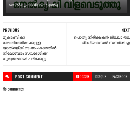
നെൽകൃഷി വിളവെടുത്തു
PREVIOUS
NEXT
മൂകാംബികാ
പൊതു നിരീക്ഷകൻ ജില്ലാ തല
ക്ഷേത്രത്തിലേക്കുള്ള
മീഡിയ സെൽ സന്ദർശിച്ചു
യാത്രയ്ക്കിടെ അപകടത്തിൽ
നീലേശ്വരം സ്വദേശിക്ക്
ഗുരുതരമായി പരിക്കേറ്റു.
POST
COMMENT
BLOGGER
DISQUS
FACEBOOK
No comments