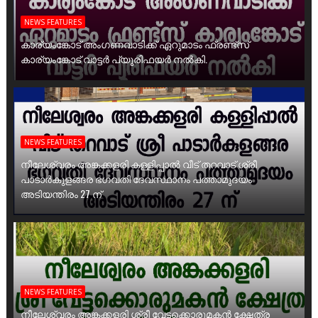
NEWS FEATURES
കാര്യംങ്കോട് അംഗണവാടിക്ക് ഏറുമാടം ഫ്രണ്ട്സ്
കാര്യംങ്കോട് വാട്ടർ പ്യൂരിഫയർ നൽകി.
NEWS FEATURES
നീലേശ്വരം അങ്കക്കളരി കള്ളിപ്പാൽ വീട് തറവാട് ശ്രീ
പാടാർകുളങ്ങര ഭഗവതി ദേവസ്ഥാനം പത്താമുദയം
അടിയന്തിരം 27 ന്
NEWS FEATURES
നീലേശ്വരം അങ്കക്കളരി ശ്രീ വേട്ടക്കൊരുമകൻ ക്ഷേത്ര