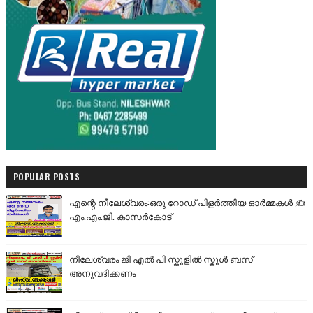
POPULAR POSTS
എന്റെ നീലേശ്വരം:ഒരു റോഡ് പിളർത്തിയ ഓർമ്മകൾ ✍️
എം.എം.ജി. കാസർകോട്
നീലേശ്വരം ജി എൽ പി സ്കൂളിൽ സ്കൂൾ ബസ്
അനുവദിക്കണം