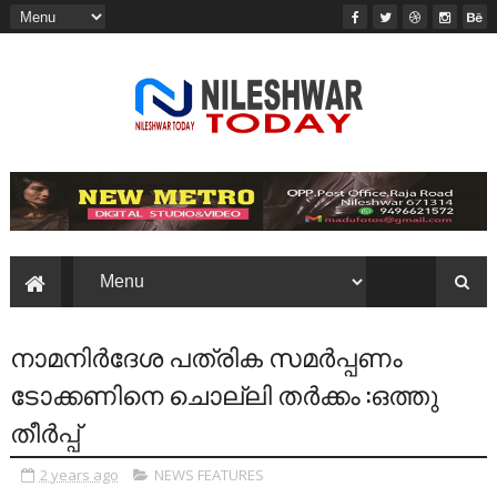
നാമനിർദേശ പത്രിക സമർപ്പണം
ടോക്കണിനെ ചൊല്ലി തർക്കം :ഒത്തു
തീർപ്പ്
2 years ago
NEWS FEATURES