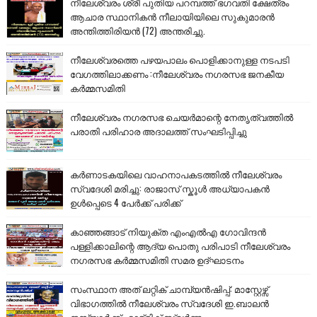
നീലേശ്വരം ശ്രീ പുതിയ പറമ്പത്ത് ഭഗവതി ക്ഷേത്രം
ആചാര സ്ഥാനികൻ നീലായിയിലെ സുകുമാരൻ
അന്തിത്തിരിയൻ (72) അന്തരിച്ചു.
നീലേശ്വരത്തെ പഴയപാലം പൊളിക്കാനുള്ള നടപടി
വേഗത്തിലാക്കണം :നീലേശ്വരം നഗരസഭ ജനകീയ
കർമ്മസമിതി
നീലേശ്വരം നഗരസഭ ചെയർമാന്റെ നേതൃത്വത്തിൽ
പരാതി പരിഹാര അദാലത്ത് സംഘടിപ്പിച്ചു
കർണാടകയിലെ വാഹനാപകടത്തിൽ നീലേശ്വരം
സ്വദേശി മരിച്ചു: രാജാസ് സ്കൂൾ അധ്യാപകൻ
ഉൾപ്പെടെ 4 പേർക്ക് പരിക്ക്
കാഞ്ഞങ്ങാട് നിയുക്ത എംഎൽഎ ഗോവിന്ദൻ
പള്ളിക്കാലിന്റെ ആദ്യ പൊതു പരിപാടി നീലേശ്വരം
നഗരസഭ കർമ്മസമിതി സമര ഉദ്ഘാടനം
സംസ്ഥാന അത് ലറ്റിക് ചാമ്പ്യൻഷിപ്പ്: മാസ്റ്റേഴ്സ്
വിഭാഗത്തിൽ നീലേശ്വരം സ്വദേശി ഇ.ബാലൻ