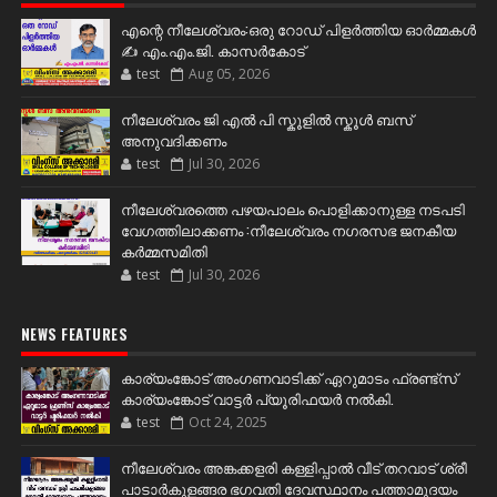
എന്റെ നീലേശ്വരം:ഒരു റോഡ് പിളർത്തിയ ഓർമ്മകൾ
✍️ എം.എം.ജി. കാസർകോട്
test
Aug 05, 2026
നീലേശ്വരം ജി എൽ പി സ്കൂളിൽ സ്കൂൾ ബസ്
അനുവദിക്കണം
test
Jul 30, 2026
നീലേശ്വരത്തെ പഴയപാലം പൊളിക്കാനുള്ള നടപടി
വേഗത്തിലാക്കണം :നീലേശ്വരം നഗരസഭ ജനകീയ
കർമ്മസമിതി
test
Jul 30, 2026
NEWS FEATURES
കാര്യംങ്കോട് അംഗണവാടിക്ക് ഏറുമാടം ഫ്രണ്ട്സ്
കാര്യംങ്കോട് വാട്ടർ പ്യൂരിഫയർ നൽകി.
test
Oct 24, 2025
നീലേശ്വരം അങ്കക്കളരി കള്ളിപ്പാൽ വീട് തറവാട് ശ്രീ
പാടാർകുളങ്ങര ഭഗവതി ദേവസ്ഥാനം പത്താമുദയം