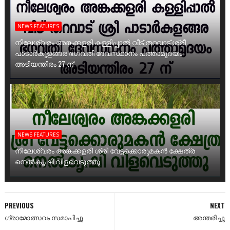
NEWS FEATURES
നീലേശ്വരം അങ്കക്കളരി കള്ളിപ്പാൽ വീട് തറവാട് ശ്രീ
പാടാർകുളങ്ങര ഭഗവതി ദേവസ്ഥാനം പത്താമുദയം
അടിയന്തിരം 27 ന്
NEWS FEATURES
നീലേശ്വരം അങ്കക്കളരി ശ്രീ വേട്ടക്കൊരുമകൻ ക്ഷേത്ര
നെൽകൃഷി വിളവെടുത്തു
PREVIOUS
NEXT
ഗ്രാമോത്സവം സമാപിച്ചു
അന്തരിച്ചു