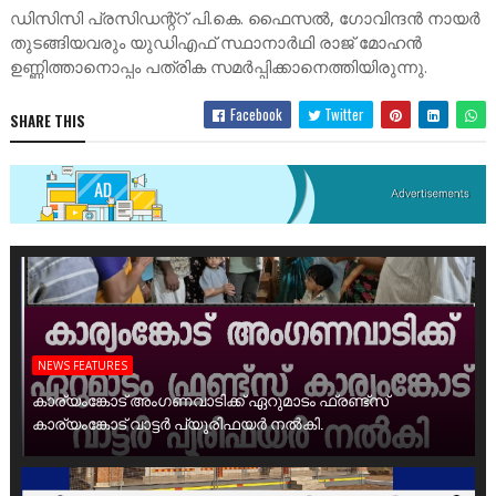
ഡിസിസി പ്രസിഡന്റ്റ് പി.കെ. ഫൈസൽ, ഗോവിന്ദൻ നായർ
തുടങ്ങിയവരും യുഡിഎഫ് സ്ഥാനാർഥി രാജ് മോഹൻ
ഉണ്ണിത്താനൊപ്പം പത്രിക സമർപ്പിക്കാനെത്തിയിരുന്നു.
Facebook
Twitter
SHARE THIS
NEWS FEATURES
കാര്യംങ്കോട് അംഗണവാടിക്ക് ഏറുമാടം ഫ്രണ്ട്സ്
കാര്യംങ്കോട് വാട്ടർ പ്യൂരിഫയർ നൽകി.