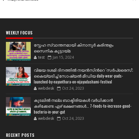
WEEKLY FOCUS
സ്നേഹ സ്വാന്തനമായി കിനാനൂർ കരിന്തളം
സൈനിക കൂട്ടായ്മ
test
Jan 15, 2024
വിജയ ദശമി ദിനത്തില്‍ നയന്‍സിന്‍റെ 'സര്‍പ്രൈസ്';
കൈയ്യടിച്ച് സോഷ്യല്‍ മീഡിയ daily-wear-pads-
launched-by-nayanthara-on-vijayadashami-festival
webdesk
Oct 24, 2023
കുടലിൽ നല്ല ബാക്ടീരിയകൾ വര്‍ധിക്കാന്‍
കഴിക്കേണ്ട ഏഴ് ഭക്ഷണങ്ങള്‍... 7-foods-to-increase-good-
bacteria-in-your-gut
webdesk
Oct 24, 2023
RECENT POSTS