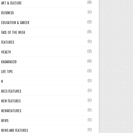
(6)
ART & CULTURE
(1)
BUSINESS
(2)
EDUCATION & CAREER
(5)
FACE OF THE WEEK
(1)
FEATURES
(2)
HEALTH
(6)
KASARAGOD
(2)
LIFE TIPS
(1)
N
(1)
NEES FEATURES
(1)
NEW FEATURES
(1)
NEWAFEATURES
(1)
NEWS
(1)
NEWS AND FEATURES