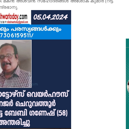
മതി. മകൻ: അശ്വിൻ. സഹോദരങ്ങൾ: അശോക് കുമാർ (റിട്ട.
്രഭാനു.