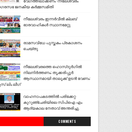
വേഗത്തിലാക്കണം :നീലേശ്വരം
ഗരസഭ ജനകീയ കർമ്മസമിതി
നീലേശ്വരം ഇന്നർവീൽ ക്ലബ്
ഭാരവാഹികൾ സ്ഥാനമേറ്റു
രാമസവിധേ പുസ്തകം പ്രകാശനം
ചെയ്തു
നീലേശ്വരത്തെ ഹൊസ്ദുർഗിൽ
നിലനിർത്തണം; തൃക്കരിപ്പൂർ
ആസ്ഥാനമായി താലൂക്ക് ഉടൻ വേണം:
ുസ് ലിം ലീഗ്
വാഹനാപകടത്തിൽ പരിക്കേറ്റ
കുറുഞ്ചേരിയിലെ സിപിഐ എം
ആദ്യകാല നേതാവ് അന്തരിച്ചു.
COMMENTS