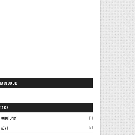
FACEBOOK
TAGS
(1)
0OBITUARY
(7)
ADVT