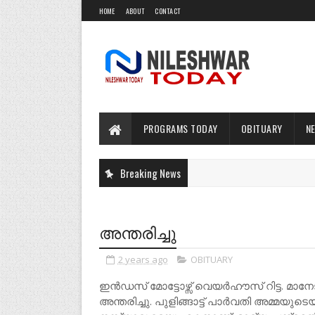
HOME
ABOUT
CONTACT
PROGRAMS TODAY
OBITUARY
N
Breaking News
അന്തരിച്ചു
2 years ago
OBITUARY
ഇൻഡസ് മോട്ടോഴ്സ് വെയർഹൗസ് റിട്ട. മാനേ
അന്തരിച്ചു. പുളിങ്ങാട്ട് പാർവതി അമ്മയു