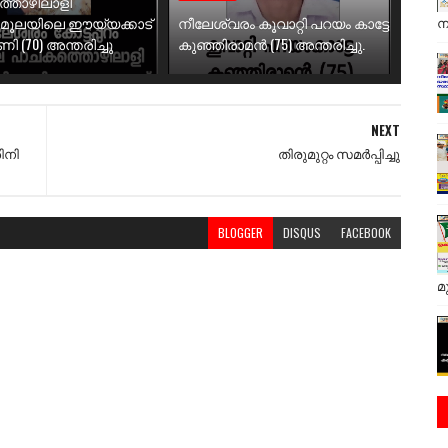
തൊഴിലാളി
ിമൂലയിലെ ഈയ്യക്കാട്
നീലേശ്വരം കൂവാറ്റി പറയം കാട്ടേ
ന
 (70) അന്തരിച്ചു
കുഞ്ഞിരാമൻ (75) അന്തരിച്ചു.
NEXT
ിനി
തിരുമുറ്റം സമർപ്പിച്ചു
BLOGGER
DISQUS
FACEBOOK
മ