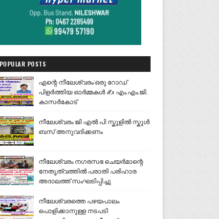
POPULAR POSTS
എന്റെ നീലേശ്വരം:ഒരു റോഡ്
പിളർത്തിയ ഓർമ്മകൾ ✍️ എം.എം.ജി.
കാസർകോട്
നീലേശ്വരം ജി എൽ പി സ്കൂളിൽ സ്കൂൾ
ബസ് അനുവദിക്കണം
നീലേശ്വരം നഗരസഭ ചെയർമാന്റെ
നേതൃത്വത്തിൽ പരാതി പരിഹാര
അദാലത്ത് സംഘടിപ്പിച്ചു
നീലേശ്വരത്തെ പഴയപാലം
പൊളിക്കാനുള്ള നടപടി