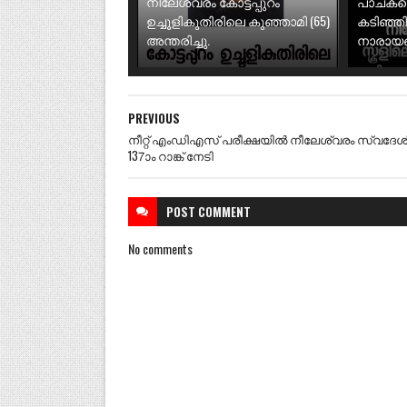
നീലേശ്വരം കോട്ടപ്പുറം
പാചകത്
ഉച്ചൂളികുതിരിലെ കുഞ്ഞാമി (65)
കടിഞ്ഞ
അന്തരിച്ചു.
നാരായണി
PREVIOUS
നീറ്റ് എംഡിഎസ് പരീക്ഷയിൽ നീലേശ്വരം സ്വദേശ
137ാം റാങ്ക് നേടി
POST
COMMENT
No comments