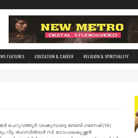
EWS FEATURES
EDUCATION & CAREER
RELIGION & SPIRITUALITY
ജർ ചെറുവത്തൂർ വടക്കുമ്പാട്ടെ ബേബി ഗണേഷ് (58)
ടെയും റിട്ട. തഹസിൽദാർ സി. ഗോപാലകൃഷ്ണൻ