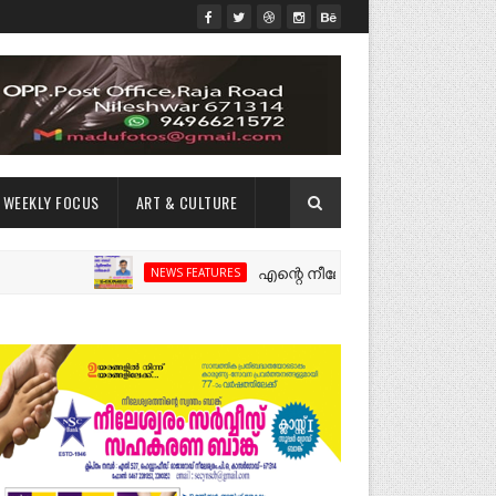
WEEKLY FOCUS
ART & CULTURE
എന്റെ നീലേശ്വരം:ഒരു റോഡ് പിളർത്തി
NEWS FEATURES