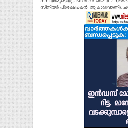
നമ്പ്യാരുടെയും മകനാണ്. ഭാര്യ: ചന്ദ്ര
സീനിയർ പ്രക്ഷേപകൻ, ആകാശവാണി), ചന്ദ