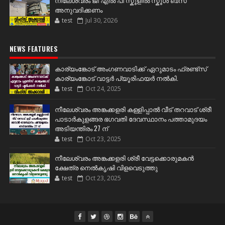
അനുവദിക്കണം
test
Jul 30, 2026
NEWS FEATURES
കാര്യംങ്കോട് അംഗണവാടിക്ക് ഏറുമാടം ഫ്രണ്ട്സ്
കാര്യംങ്കോട് വാട്ടർ പ്യൂരിഫയർ നൽകി.
test
Oct 24, 2025
നീലേശ്വരം അങ്കക്കളരി കള്ളിപ്പാൽ വീട് തറവാട് ശ്രീ
പാടാർകുളങ്ങര ഭഗവതി ദേവസ്ഥാനം പത്താമുദയം
അടിയന്തിരം 27 ന്
test
Oct 23, 2025
നീലേശ്വരം അങ്കക്കളരി ശ്രീ വേട്ടക്കൊരുമകൻ
ക്ഷേത്ര നെൽകൃഷി വിളവെടുത്തു
test
Oct 23, 2025