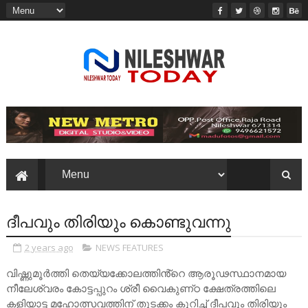
ദീപവും തിരിയും കൊണ്ടുവന്നു
2 years ago
NEWS FEATURES
വിഷ്ണുമൂർത്തി തെയ്യക്കോലത്തിൻ്റെ ആരൂഢസ്ഥാനമായ
നീലേശ്വരം കോട്ടപ്പുറം ശ്രീ വൈകുണ്‌ഠ ക്ഷേത്രത്തിലെ
കളിയാട്ട മഹോത്സവത്തിന് തുടക്കം കുറിച്ച് ദീപവും തിരിയും