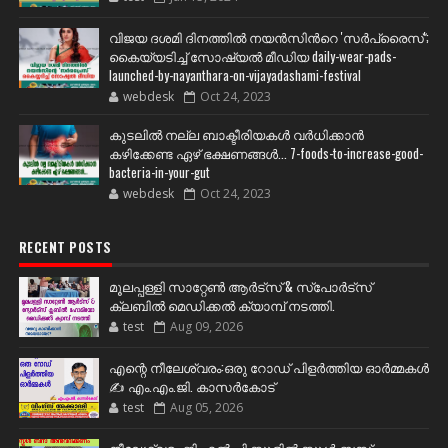
വിജയ ദശമി ദിനത്തില്‍ നയന്‍സിന്‍റെ 'സര്‍പ്രൈസ്';
കൈയ്യടിച്ച് സോഷ്യല്‍ മീഡിയ daily-wear-pads-
launched-by-nayanthara-on-vijayadashami-festival
webdesk
Oct 24, 2023
കുടലിൽ നല്ല ബാക്ടീരിയകൾ വര്‍ധിക്കാന്‍
കഴിക്കേണ്ട ഏഴ് ഭക്ഷണങ്ങള്‍... 7-foods-to-increase-good-
bacteria-in-your-gut
webdesk
Oct 24, 2023
RECENT POSTS
മൂലപ്പള്ളി സാറ്റേൺ ആർട്സ് & സ്പോർട്സ്
ക്ലബിൽ മെഡിക്കൽ ക്യാമ്പ് നടത്തി.
test
Aug 09, 2026
എന്റെ നീലേശ്വരം:ഒരു റോഡ് പിളർത്തിയ ഓർമ്മകൾ
✍️ എം.എം.ജി. കാസർകോട്
test
Aug 05, 2026
നീലേശ്വരം ജി എൽ പി സ്കൂളിൽ സ്കൂൾ ബസ്