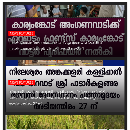
NEWS FEATURES
കാര്യംങ്കോട് അംഗണവാടിക്ക് ഏറുമാടം ഫ്രണ്ട്സ്
കാര്യംങ്കോട് വാട്ടർ പ്യൂരിഫയർ നൽകി.
NEWS FEATURES
നീലേശ്വരം അങ്കക്കളരി കള്ളിപ്പാൽ വീട് തറവാട് ശ്രീ
പാടാർകുളങ്ങര ഭഗവതി ദേവസ്ഥാനം പത്താമുദയം
അടിയന്തിരം 27 ന്