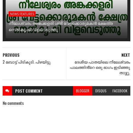
NEWS FEATURES
നീലേശ്വരം അങ്കക്കളരി ശ്രീ വേട്ടക്കൊരുമകൻ ക്ഷേത്ര
നെൽകൃഷി വിളവെടുത്തു
PREVIOUS
NEXT
2 ബോട്ട് പിടികൂടി. പിഴയിട്ടു
ദേശീയ പാതയിലെ നീലേശ്വരം
പാലത്തിൻ്റെ ഒരു ഭാഗം ഇടിഞ്ഞു
താഴ്ന്നു.
POST
COMMENT
BLOGGER
DISQUS
FACEBOOK
No comments