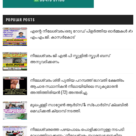
POPULAR POSTS
എന്റെ നീലേശ്വരം:ഒരു റോഡ് പിളർത്തിയ ഓർമ്മകൾ ✍️
എം.എം.ജി. കാസർകോട്
നീലേശ്വരം ജി എൽ പി സ്കൂളിൽ സ്കൂൾ ബസ്
അനുവദിക്കണം
നീലേശ്വരം ശ്രീ പുതിയ പറമ്പത്ത് ഭഗവതി ക്ഷേത്രം
ആചാര സ്ഥാനികൻ നീലായിയിലെ സുകുമാരൻ
അന്തിത്തിരിയൻ (72) അന്തരിച്ചു.
മൂലപ്പള്ളി സാറ്റേൺ ആർട്സ് & സ്പോർട്സ് ക്ലബിൽ
മെഡിക്കൽ ക്യാമ്പ് നടത്തി.
നീലേശ്വരത്തെ പഴയപാലം പൊളിക്കാനുള്ള നടപടി
വേഗത്തിലാക്കണം :നീലേശ്വരം നഗരസഭ ജനകീയ