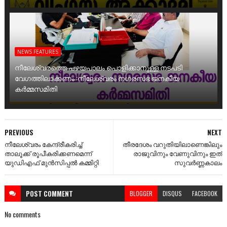
NEWS FEATURES
നീലേശ്വരത്തെ പഴയപാലം പൊളിക്കാനുള്ള നടപടി
വേഗത്തിലാക്കണം :നീലേശ്വരം നഗരസഭ ജനകീയ
കർമ്മസമിതി
PREVIOUS
NEXT
നീലേശ്വരം കേന്ദ്രീകരിച്ച്
തീരദേശം വറുതിയിലാണെങ്കിലും
താലൂക്ക് രൂപീകരിക്കണമെന്ന്
രാജുവിനും വേണുവിനും ഇത്
യുഡിഎഫ് മുൻസിപ്പൽ കമ്മിറ്റി
സുവർണ്ണകാലം
POST
COMMENT
BLOGGER
DISQUS
FACEBOOK
No comments