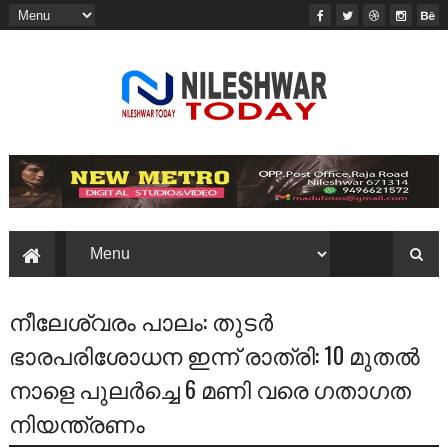
നീലേശ്വരം പാലം: തുടർ
ഭാരപരിശോധന ഇന്ന് രാത്രി: 10 മുതൽ
നാളെ പുലർച്ചെ 6 മണി വരെ ഗതാഗത
നിയന്ത്രണം