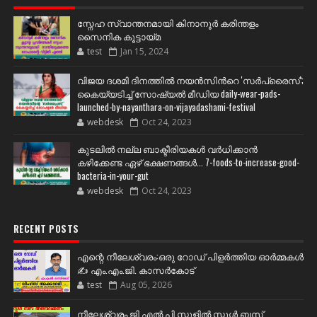
സ്നേഹ സ്വാന്തനമായി കിനാനൂർ കരിന്തളം
സൈനിക കൂട്ടായ്മ
test
Jan 15, 2024
വിജയ ദശമി ദിനത്തില്‍ നയന്‍സിന്‍റെ 'സര്‍പ്രൈസ്';
കൈയ്യടിച്ച് സോഷ്യല്‍ മീഡിയ daily-wear-pads-
launched-by-nayanthara-on-vijayadashami-festival
webdesk
Oct 24, 2023
കുടലിൽ നല്ല ബാക്ടീരിയകൾ വര്‍ധിക്കാന്‍
കഴിക്കേണ്ട ഏഴ് ഭക്ഷണങ്ങള്‍... 7-foods-to-increase-good-
bacteria-in-your-gut
webdesk
Oct 24, 2023
RECENT POSTS
എന്റെ നീലേശ്വരം:ഒരു റോഡ് പിളർത്തിയ ഓർമ്മകൾ
✍️ എം.എം.ജി. കാസർകോട്
test
Aug 05, 2026
നീലേശ്വരം ജി എൽ പി സ്കൂളിൽ സ്കൂൾ ബസ്