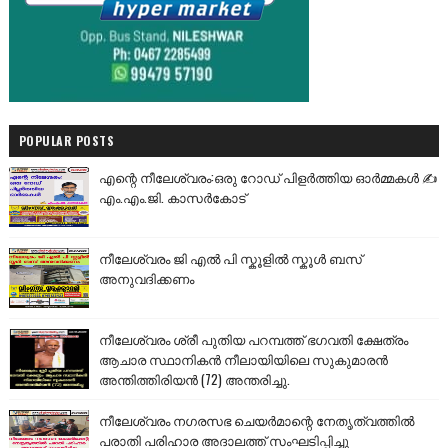
POPULAR POSTS
എന്റെ നീലേശ്വരം:ഒരു റോഡ് പിളർത്തിയ ഓർമ്മകൾ ✍️
എം.എം.ജി. കാസർകോട്
നീലേശ്വരം ജി എൽ പി സ്കൂളിൽ സ്കൂൾ ബസ്
അനുവദിക്കണം
നീലേശ്വരം ശ്രീ പുതിയ പറമ്പത്ത് ഭഗവതി ക്ഷേത്രം
ആചാര സ്ഥാനികൻ നീലായിയിലെ സുകുമാരൻ
അന്തിത്തിരിയൻ (72) അന്തരിച്ചു.
നീലേശ്വരം നഗരസഭ ചെയർമാന്റെ നേതൃത്വത്തിൽ
പരാതി പരിഹാര അദാലത്ത് സംഘടിപ്പിച്ചു