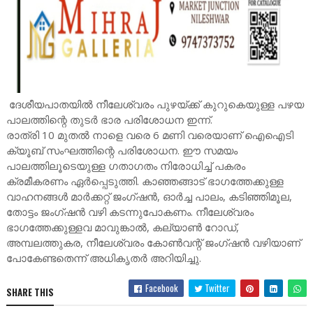
ദേശീയപാതയിൽ നീലേശ്വരം പുഴയ്ക്ക് കുറുകെയുള്ള പഴയ
പാലത്തിന്റെ തുടർ ഭാര പരിശോധന ഇന്ന്.
രാത്രി 10 മുതൽ നാളെ വരെ 6 മണി വരെയാണ് ഐഐടി
ക്യൂബ് സംഘത്തിന്റെ പരിശോധന. ഈ സമയം
പാലത്തിലൂടെയുള്ള ഗതാഗതം നിരോധിച്ച് പകരം
ക്രമീകരണം ഏർപ്പെടുത്തി. കാഞ്ഞങ്ങാട് ഭാഗത്തേക്കുള്ള
വാഹനങ്ങൾ മാർക്കറ്റ് ജംഗ്ഷൻ, ഓർച്ച പാലം, കടിഞ്ഞിമൂല,
തോട്ടം ജംഗ്ഷൻ വഴി കടന്നുപോകണം. നീലേശ്വരം
ഭാഗത്തേക്കുള്ളവ മാവുങ്കാൽ, കല്യാൺ റോഡ്,
അമ്പലത്തുകര, നീലേശ്വരം കോൺവന്റ് ജംഗ്ഷൻ വഴിയാണ്
പോകേണ്ടതെന്ന് അധികൃതർ അറിയിച്ചു.
Facebook
Twitter
SHARE THIS