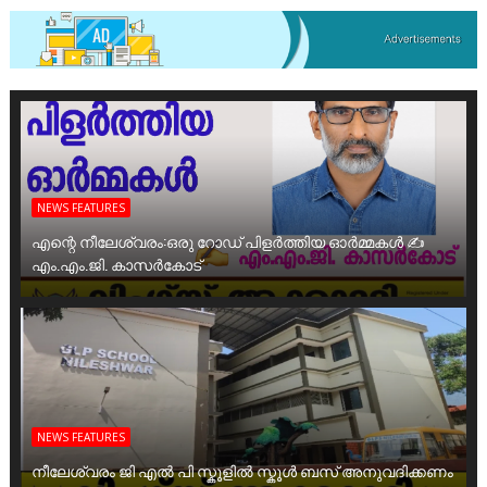
NEWS FEATURES
എന്റെ നീലേശ്വരം:ഒരു റോഡ് പിളർത്തിയ ഓർമ്മകൾ ✍️
എം.എം.ജി. കാസർകോട്
NEWS FEATURES
നീലേശ്വരം ജി എൽ പി സ്കൂളിൽ സ്കൂൾ ബസ് അനുവദിക്കണം