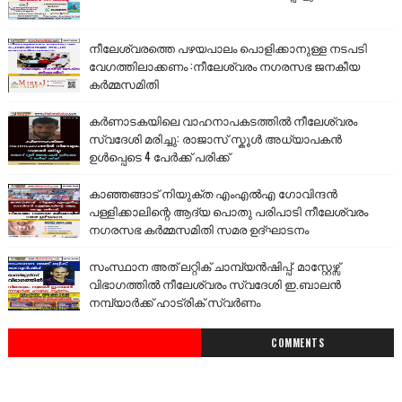
നീലേശ്വരത്തെ പഴയപാലം പൊളിക്കാനുള്ള നടപടി
വേഗത്തിലാക്കണം :നീലേശ്വരം നഗരസഭ ജനകീയ
കർമ്മസമിതി
കർണാടകയിലെ വാഹനാപകടത്തിൽ നീലേശ്വരം
സ്വദേശി മരിച്ചു: രാജാസ് സ്കൂൾ അധ്യാപകൻ
ഉൾപ്പെടെ 4 പേർക്ക് പരിക്ക്
കാഞ്ഞങ്ങാട് നിയുക്ത എംഎൽഎ ഗോവിന്ദൻ
പള്ളിക്കാലിന്റെ ആദ്യ പൊതു പരിപാടി നീലേശ്വരം
നഗരസഭ കർമ്മസമിതി സമര ഉദ്ഘാടനം
സംസ്ഥാന അത് ലറ്റിക് ചാമ്പ്യൻഷിപ്പ്: മാസ്റ്റേഴ്സ്
വിഭാഗത്തിൽ നീലേശ്വരം സ്വദേശി ഇ.ബാലൻ
നമ്പ്യാർക്ക് ഹാട്രിക് സ്വർണം
COMMENTS