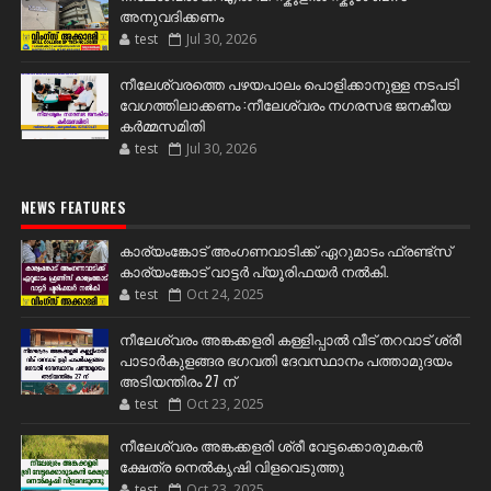
അനുവദിക്കണം
test
Jul 30, 2026
നീലേശ്വരത്തെ പഴയപാലം പൊളിക്കാനുള്ള നടപടി
വേഗത്തിലാക്കണം :നീലേശ്വരം നഗരസഭ ജനകീയ
കർമ്മസമിതി
test
Jul 30, 2026
NEWS FEATURES
കാര്യംങ്കോട് അംഗണവാടിക്ക് ഏറുമാടം ഫ്രണ്ട്സ്
കാര്യംങ്കോട് വാട്ടർ പ്യൂരിഫയർ നൽകി.
test
Oct 24, 2025
നീലേശ്വരം അങ്കക്കളരി കള്ളിപ്പാൽ വീട് തറവാട് ശ്രീ
പാടാർകുളങ്ങര ഭഗവതി ദേവസ്ഥാനം പത്താമുദയം
അടിയന്തിരം 27 ന്
test
Oct 23, 2025
നീലേശ്വരം അങ്കക്കളരി ശ്രീ വേട്ടക്കൊരുമകൻ
ക്ഷേത്ര നെൽകൃഷി വിളവെടുത്തു
test
Oct 23, 2025