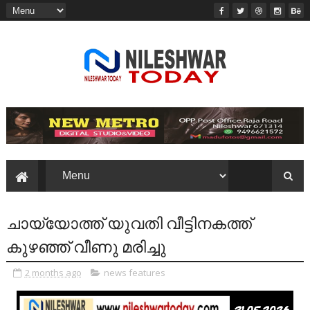
ചായ്യോത്ത് യുവതി വീട്ടിനകത്ത്
കുഴഞ്ഞ് വീണു മരിച്ചു
2 months ago
news features