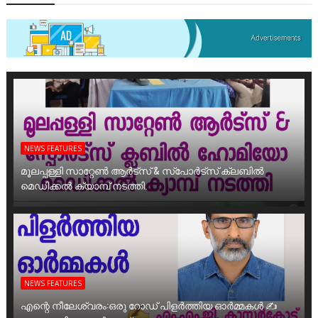
NEWS FEATURES
മൂലപ്പള്ളി സാറ്റേൺ ആർട്സ് & സ്പോർട്സ് ക്ലബിൽ
മെഡിക്കൽ ക്യാമ്പ് നടത്തി.
NEWS FEATURES
എന്റെ നീലേശ്വരം:ഒരു റോഡ് പിളർത്തിയ ഓർമ്മകൾ ✍️