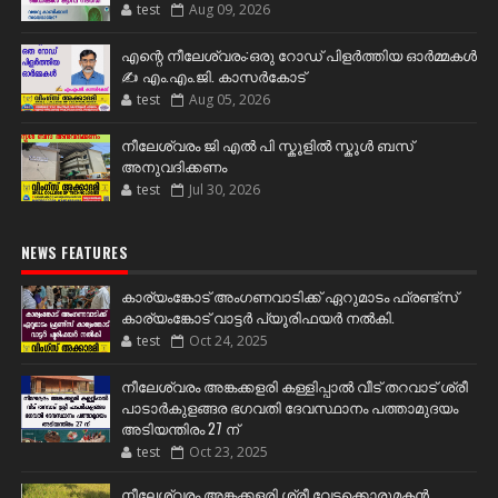
test
Aug 09, 2026
എന്റെ നീലേശ്വരം:ഒരു റോഡ് പിളർത്തിയ ഓർമ്മകൾ
✍️ എം.എം.ജി. കാസർകോട്
test
Aug 05, 2026
നീലേശ്വരം ജി എൽ പി സ്കൂളിൽ സ്കൂൾ ബസ്
അനുവദിക്കണം
test
Jul 30, 2026
NEWS FEATURES
കാര്യംങ്കോട് അംഗണവാടിക്ക് ഏറുമാടം ഫ്രണ്ട്സ്
കാര്യംങ്കോട് വാട്ടർ പ്യൂരിഫയർ നൽകി.
test
Oct 24, 2025
നീലേശ്വരം അങ്കക്കളരി കള്ളിപ്പാൽ വീട് തറവാട് ശ്രീ
പാടാർകുളങ്ങര ഭഗവതി ദേവസ്ഥാനം പത്താമുദയം
അടിയന്തിരം 27 ന്
test
Oct 23, 2025
നീലേശ്വരം അങ്കക്കളരി ശ്രീ വേട്ടക്കൊരുമകൻ