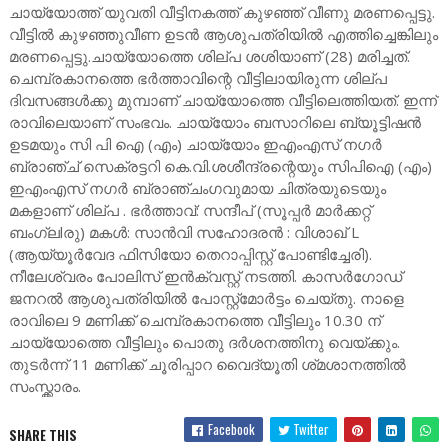
ചായ്യോത്ത് യുവതി വീട്ടിനകത്ത് കുഴഞ്ഞ് വീണു മരണപ്പെട്ടു.
വീട്ടിൽ കുഴഞ്ഞുവീണ ഉടൻ ആശുപത്രിയിൽ എത്തിച്ചെങ്കിലും
മരണപ്പെട്ടു.ചായ്യോത്തെ ശില്പ ശശിയാണ് (28) മരിച്ചത്.
ചെമ്പ്രകാനത്തെ ഭർത്താവിന്റെ വീട്ടിലായിരുന്ന ശില്പ
ദിവസങ്ങൾക്കു മുമ്പാണ് ചായ്യോത്തെ വീട്ടിലെത്തിയത്. ഇന്ന്
രാവിലെയാണ് സംഭവം. ചായ്യോം ബസാറിലെ ബ്യൂട്ടിഷൻ
ഉടമയും സി പി ഐ (എം) ചായ്യോം ഇഎംഎസ് നഗർ
ബ്രാഞ്ച് സെക്രട്ടറി കെ.വി.ശശീന്ദ്രന്റെയും സിപിഐ (എം)
ഇഎംഎസ് നഗർ ബ്രാഞ്ചംഗവുമായ ചിത്രയുടെയും
മകളാണ് ശില്പ . ഭർത്താവ്: സന്ദീപ് (സൂപ്പർ മാർക്കറ്റ്
ബംഗ്ലlരു) മകൾ: സാൻവി സഹോദരൻ : വിശാഖ് L
(ആയ്യൂർവേദ ഫിസിയോ തെറാപ്പിസ്റ്റ് പോണ്ടിച്ചേരി).
നീലേശ്വരം പോലിസ് ഇൻക്വസ്റ്റ് നടത്തി. കാസർഗോഡ്
ജനറൽ ആശുപത്രിയിൽ പോസ്റ്റ്മോർട്ടം ചെയ്തു. നാളെ
രാവിലെ 9 മണിക്ക് ചെമ്പ്രകാനത്തെ വീട്ടിലും 10.30 ന്
ചായ്യോത്തെ വീട്ടിലും പൊതു ദർശനത്തിനു വെയ്ക്കും.
തുടർന്ന് 11 മണിക്ക് ചൂരിപ്പാറ വൈദ്യൂതി ശ്‌മശാനത്തിൽ
സംസ്ക്കാരം.
Facebook
Twitter
SHARE THIS