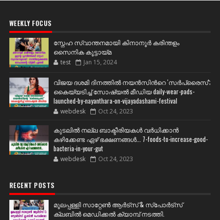
WEEKLY FOCUS
സ്നേഹ സ്വാന്തനമായി കിനാനൂർ കരിന്തളം
സൈനിക കൂട്ടായ്മ
test
Jan 15, 2024
വിജയ ദശമി ദിനത്തില്‍ നയന്‍സിന്‍റെ 'സര്‍പ്രൈസ്';
കൈയ്യടിച്ച് സോഷ്യല്‍ മീഡിയ daily-wear-pads-
launched-by-nayanthara-on-vijayadashami-festival
webdesk
Oct 24, 2023
കുടലിൽ നല്ല ബാക്ടീരിയകൾ വര്‍ധിക്കാന്‍
കഴിക്കേണ്ട ഏഴ് ഭക്ഷണങ്ങള്‍... 7-foods-to-increase-good-
bacteria-in-your-gut
webdesk
Oct 24, 2023
RECENT POSTS
മൂലപ്പള്ളി സാറ്റേൺ ആർട്സ് & സ്പോർട്സ്
ക്ലബിൽ മെഡിക്കൽ ക്യാമ്പ് നടത്തി.