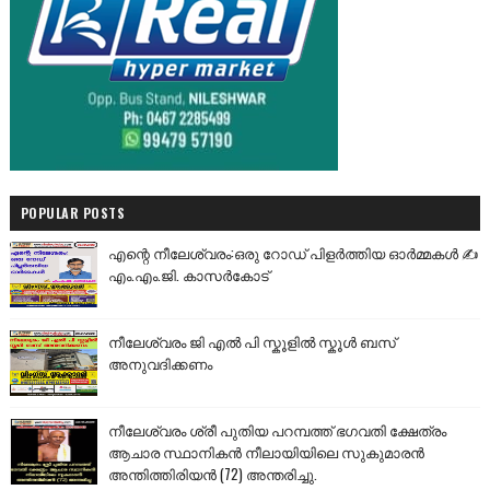
POPULAR POSTS
എന്റെ നീലേശ്വരം:ഒരു റോഡ് പിളർത്തിയ ഓർമ്മകൾ ✍️
എം.എം.ജി. കാസർകോട്
നീലേശ്വരം ജി എൽ പി സ്കൂളിൽ സ്കൂൾ ബസ്
അനുവദിക്കണം
നീലേശ്വരം ശ്രീ പുതിയ പറമ്പത്ത് ഭഗവതി ക്ഷേത്രം
ആചാര സ്ഥാനികൻ നീലായിയിലെ സുകുമാരൻ
അന്തിത്തിരിയൻ (72) അന്തരിച്ചു.