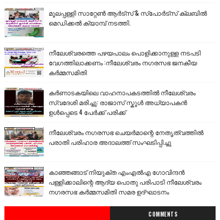
മൂലപ്പള്ളി സാറ്റേൺ ആർട്സ് & സ്പോർട്സ് ക്ലബിൽ
മെഡിക്കൽ ക്യാമ്പ് നടത്തി.
നീലേശ്വരത്തെ പഴയപാലം പൊളിക്കാനുള്ള നടപടി
വേഗത്തിലാക്കണം :നീലേശ്വരം നഗരസഭ ജനകീയ
കർമ്മസമിതി
കർണാടകയിലെ വാഹനാപകടത്തിൽ നീലേശ്വരം
സ്വദേശി മരിച്ചു: രാജാസ് സ്കൂൾ അധ്യാപകൻ
ഉൾപ്പെടെ 4 പേർക്ക് പരിക്ക്
നീലേശ്വരം നഗരസഭ ചെയർമാന്റെ നേതൃത്വത്തിൽ
പരാതി പരിഹാര അദാലത്ത് സംഘടിപ്പിച്ചു
കാഞ്ഞങ്ങാട് നിയുക്ത എംഎൽഎ ഗോവിന്ദൻ
പള്ളിക്കാലിന്റെ ആദ്യ പൊതു പരിപാടി നീലേശ്വരം
നഗരസഭ കർമ്മസമിതി സമര ഉദ്ഘാടനം
COMMENTS