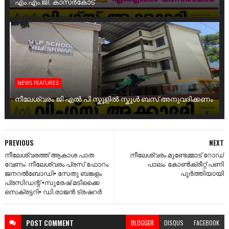
എം.എം.ജി. കാസർകോട്
NEWS FEATURES
നീലേശ്വരം ജി എൽ പി സ്കൂളിൽ സ്കൂൾ ബസ് അനുവദിക്കണം
PREVIOUS
NEXT
നീലേശ്വരത്ത് ആകാശ പാത
നീലേശ്വരം മുണ്ടേമ്മാട് റോഡ്
വേണം: നീലേശ്വരം പ്രസ് ഫോറം
പാലം: കോൺക്രീറ്റ് പണി
ജനറൽബോഡി▪️ സേതു ബങ്കളം
പൂർത്തിയായി
പ്രസിഡന്റ് ▪️സുരേഷ് മടിക്കൈ
സെക്രട്ടറി▪️ ഡി.രാജൻ ട്രഷറർ
POST
COMMENT
BLOGGER
DISQUS
FACEBOOK