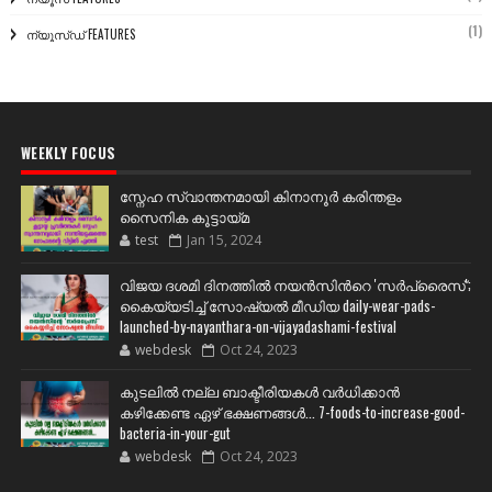
(1)
ന്യൂസ്ഡ് FEATURES
WEEKLY FOCUS
സ്നേഹ സ്വാന്തനമായി കിനാനൂർ കരിന്തളം
സൈനിക കൂട്ടായ്മ
test
Jan 15, 2024
വിജയ ദശമി ദിനത്തില്‍ നയന്‍സിന്‍റെ 'സര്‍പ്രൈസ്';
കൈയ്യടിച്ച് സോഷ്യല്‍ മീഡിയ daily-wear-pads-
launched-by-nayanthara-on-vijayadashami-festival
webdesk
Oct 24, 2023
കുടലിൽ നല്ല ബാക്ടീരിയകൾ വര്‍ധിക്കാന്‍
കഴിക്കേണ്ട ഏഴ് ഭക്ഷണങ്ങള്‍... 7-foods-to-increase-good-
bacteria-in-your-gut
webdesk
Oct 24, 2023