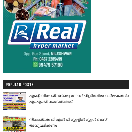
POPULAR POSTS
എന്റെ നീലേശ്വരം:ഒരു റോഡ് പിളർത്തിയ ഓർമ്മകൾ ✍️
എം.എം.ജി. കാസർകോട്
നീലേശ്വരം ജി എൽ പി സ്കൂളിൽ സ്കൂൾ ബസ്
അനുവദിക്കണം