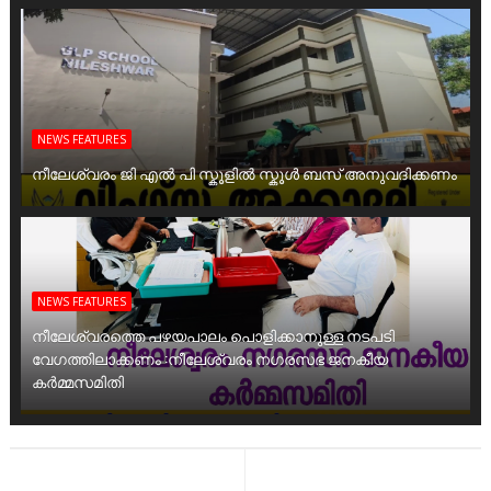
NEWS FEATURES
നീലേശ്വരം ജി എൽ പി സ്കൂളിൽ സ്കൂൾ ബസ് അനുവദിക്കണം
NEWS FEATURES
നീലേശ്വരത്തെ പഴയപാലം പൊളിക്കാനുള്ള നടപടി
വേഗത്തിലാക്കണം :നീലേശ്വരം നഗരസഭ ജനകീയ
കർമ്മസമിതി