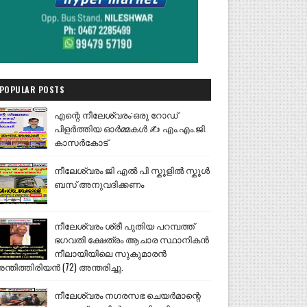
POPULAR POSTS
എന്റെ നീലേശ്വരം:ഒരു റോഡ്
പിളർത്തിയ ഓർമ്മകൾ ✍️ എം.എം.ജി.
കാസർകോട്
നീലേശ്വരം ജി എൽ പി സ്കൂളിൽ സ്കൂൾ
ബസ് അനുവദിക്കണം
നീലേശ്വരം ശ്രീ പുതിയ പറമ്പത്ത്
ഭഗവതി ക്ഷേത്രം ആചാര സ്ഥാനികൻ
നീലായിയിലെ സുകുമാരൻ
ന്തിത്തിരിയൻ (72) അന്തരിച്ചു.
നീലേശ്വരം നഗരസഭ ചെയർമാന്റെ