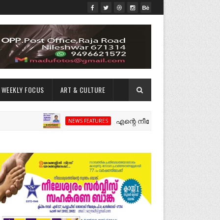
WEEKLY FOCUS
ART & CULTURE
എന്റെ നീലേശ്വരം:ഒരു റോഡ് പിളർത്തി
NEWS FEATURES