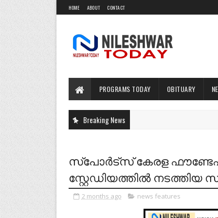
HOME
ABOUT
CONTACT
PROGRAMS TODAY
OBITUARY
N
Breaking News
സ്പോർട്സ് കേരള ഫൗണ്ട
സ്റ്റേഡിയത്തിൽ നടത്തിയ സമ്
2 months ago
news features