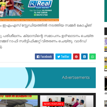
ഇഎംഎസ് സ്റ്റേഡിയത്തിൽ നടത്തിയ സമ്മർ കോച്ചിങ്
നു പരിശീലനം. ക്യാമ്പിന്റെ സമാപനം ഉദ്ഘാടനം ചെയ്ത
ദ് റാഫി സർട്ടിഫിക്കറ്റ് വിതരണം ചെയ്തു. വാർഡ്
ു.
Facebook
Twitter
അ
NEWS FEATURES