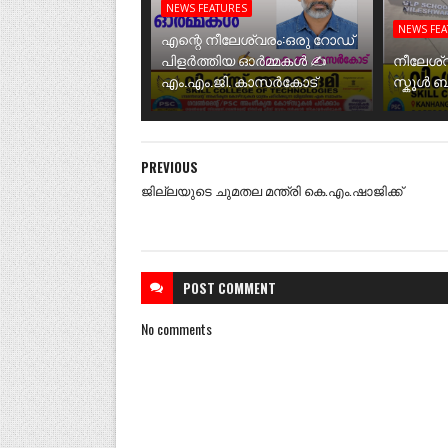
NEWS FEATURES
NEWS FE
എന്റെ നീലേശ്വരം:ഒരു റോഡ്
പിളർത്തിയ ഓർമ്മകൾ ✍️
നീലേശ്
എം.എം.ജി. കാസർകോട്
സ്കൂൾ 
PREVIOUS
ജില്ലയുടെ ചുമതല മന്ത്രി കെ.എം.ഷാജിക്ക്
POST
COMMENT
No comments