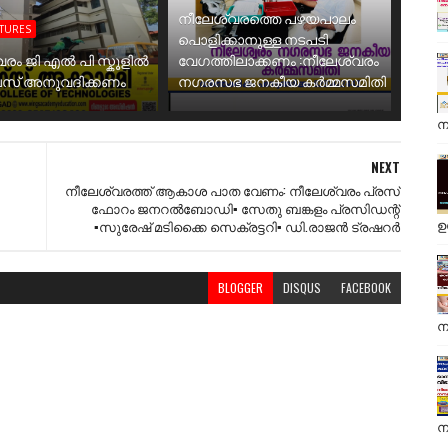
നീലേശ്വരത്തെ പഴയപാലം
ATURES
പൊളിക്കാനുള്ള നടപടി
വരം ജി എൽ പി സ്കൂളിൽ
വേഗത്തിലാക്കണം :നീലേശ്വരം
ബസ് അനുവദിക്കണം
നഗരസഭ ജനകീയ കർമ്മസമിതി
ന
NEXT
നീലേശ്വരത്ത് ആകാശ പാത വേണം: നീലേശ്വരം പ്രസ്
ഫോറം ജനറൽബോഡി▪️ സേതു ബങ്കളം പ്രസിഡന്റ്
ഉ
▪️സുരേഷ് മടിക്കൈ സെക്രട്ടറി▪️ ഡി.രാജൻ ട്രഷറർ
BLOGGER
DISQUS
FACEBOOK
ന
ന