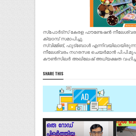
സ്പോർട്സ് കേരള ഫൗണ്ടേഷൻ നീലേശ്വരം 
ക്യാമ്പ് സമാപിച്ചു.
സ്വിമ്മിങ്, ഫുട്ബോൾ എന്നിവയിലായിരുന്
നീലേശ്വരം നഗരസഭ ചെയർമാൻ പി.പി.മുഹമ്മ
കൗൺസിലർ അഖിലേഷ് അധ്യക്ഷത വഹിച്ച
SHARE THIS