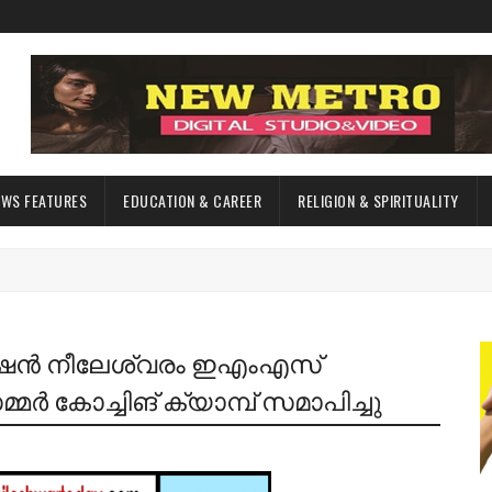
EWS FEATURES
EDUCATION & CAREER
RELIGION & SPIRITUALITY
േഷൻ നീലേശ്വരം ഇഎംഎസ്
മർ കോച്ചിങ് ക്യാമ്പ് സമാപിച്ചു