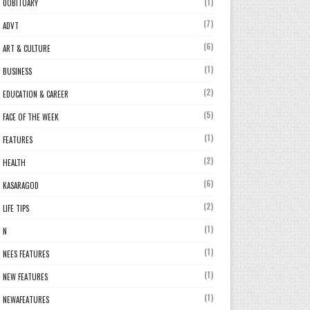
(1)
0OBITUARY
(7)
ADVT
(6)
ART & CULTURE
(1)
BUSINESS
(2)
EDUCATION & CAREER
(5)
FACE OF THE WEEK
(1)
FEATURES
(2)
HEALTH
(6)
KASARAGOD
(2)
LIFE TIPS
(1)
N
(1)
NEES FEATURES
(1)
NEW FEATURES
(1)
NEWAFEATURES