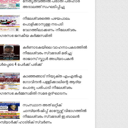
നേതൃത്വത്തിൽ പരാതി പരിഹാര
അദാലത്ത് സംഘടിപ്പിച്ചു
നീലേശ്വരത്തെ പഴയപാലം
പൊളിക്കാനുള്ള നടപടി
വേഗത്തിലാക്കണം :നീലേശ്വരം
ഗരസഭ ജനകീയ കർമ്മസമിതി
കർണാടകയിലെ വാഹനാപകടത്തിൽ
നീലേശ്വരം സ്വദേശി മരിച്ചു:
രാജാസ് സ്കൂൾ അധ്യാപകൻ
ൾപ്പെടെ 4 പേർക്ക് പരിക്ക്
കാഞ്ഞങ്ങാട് നിയുക്ത എംഎൽഎ
ഗോവിന്ദൻ പള്ളിക്കാലിന്റെ ആദ്യ
പൊതു പരിപാടി നീലേശ്വരം
ഗരസഭ കർമ്മസമിതി സമര ഉദ്ഘാടനം
സംസ്ഥാന അത് ലറ്റിക്
ചാമ്പ്യൻഷിപ്പ്: മാസ്റ്റേഴ്സ് വിഭാഗത്തിൽ
നീലേശ്വരം സ്വദേശി ഇ.ബാലൻ
മ്പ്യാർക്ക് ഹാട്രിക് സ്വർണം