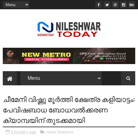
ചീമേനി വിഷ്ണു മൂർത്തി ക്ഷേത്ര കളിയാട്ടം:
പേവിഷബാധ ബോധവൽക്കരണ
ക്യാമ്പയിന് തുടക്കമായി
3 months ago
news features