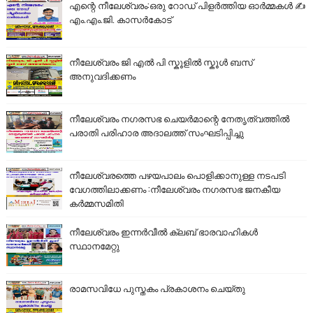
എന്റെ നീലേശ്വരം:ഒരു റോഡ് പിളർത്തിയ ഓർമ്മകൾ ✍️
എം.എം.ജി. കാസർകോട്
നീലേശ്വരം ജി എൽ പി സ്കൂളിൽ സ്കൂൾ ബസ്
അനുവദിക്കണം
നീലേശ്വരം നഗരസഭ ചെയർമാന്റെ നേതൃത്വത്തിൽ
പരാതി പരിഹാര അദാലത്ത് സംഘടിപ്പിച്ചു
നീലേശ്വരത്തെ പഴയപാലം പൊളിക്കാനുള്ള നടപടി
വേഗത്തിലാക്കണം :നീലേശ്വരം നഗരസഭ ജനകീയ
കർമ്മസമിതി
നീലേശ്വരം ഇന്നർവീൽ ക്ലബ് ഭാരവാഹികൾ
സ്ഥാനമേറ്റു
രാമസവിധേ പുസ്തകം പ്രകാശനം ചെയ്തു