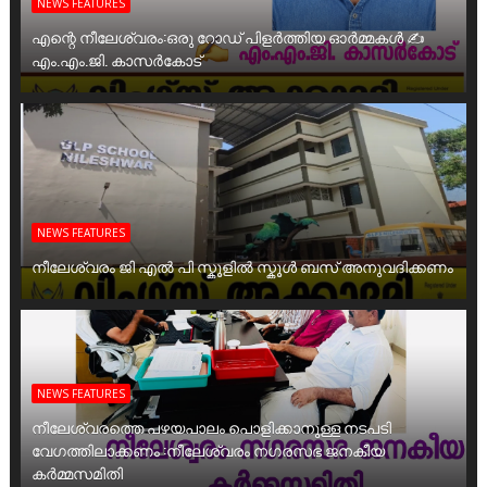
NEWS FEATURES
എന്റെ നീലേശ്വരം:ഒരു റോഡ് പിളർത്തിയ ഓർമ്മകൾ ✍️
എം.എം.ജി. കാസർകോട്
NEWS FEATURES
നീലേശ്വരം ജി എൽ പി സ്കൂളിൽ സ്കൂൾ ബസ് അനുവദിക്കണം
NEWS FEATURES
നീലേശ്വരത്തെ പഴയപാലം പൊളിക്കാനുള്ള നടപടി
വേഗത്തിലാക്കണം :നീലേശ്വരം നഗരസഭ ജനകീയ
കർമ്മസമിതി