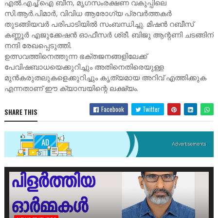
എൽ.എച്ച്.ഐ ബീന, മൃഗസംരക്ഷണ വകുപ്പിലെ
സി.ആർ.പിമാർ, വിവിധ ആരോഗ്യ പ്രവർത്തകർ
തുടങ്ങിയവർ പരിപാടിയിൽ സംബന്ധിച്ചു. മിഷൻ റബീസ്
കണ്ണൂർ എജുക്കേഷൻ ഓഫീസർ ശ്രീ. ബിജു ആന്റണി ചടങ്ങിന്
നന്ദി രേഖപ്പെടുത്തി.
​ഉത്സവത്തിനെത്തുന്ന ഭക്തജനങ്ങളിലേക്ക്
പേവിഷബാധയെക്കുറിച്ചും അതിനെതിരെയുള്ള
മുൻകരുതലുകളെക്കുറിച്ചും കൃത്യമായ അറിവ് എത്തിക്കുക
എന്നതാണ് ഈ ക്യാമ്പയിന്റെ ലക്ഷ്യം.
Facebook
Twitter
SHARE THIS