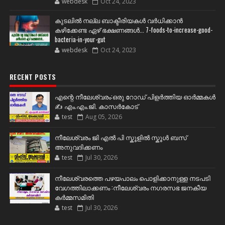
webdesk
Oct 24, 2023
കുടലിൽ നല്ല ബാക്ടീരിയകൾ വര്‍ധിക്കാന്‍
കഴിക്കേണ്ട ഏഴ് ഭക്ഷണങ്ങള്‍... 7-foods-to-increase-good-
bacteria-in-your-gut
webdesk
Oct 24, 2023
RECENT POSTS
എന്റെ നീലേശ്വരം:ഒരു റോഡ് പിളർത്തിയ ഓർമ്മകൾ
✍️ എം.എം.ജി. കാസർകോട്
test
Aug 05, 2026
നീലേശ്വരം ജി എൽ പി സ്കൂളിൽ സ്കൂൾ ബസ്
അനുവദിക്കണം
test
Jul 30, 2026
നീലേശ്വരത്തെ പഴയപാലം പൊളിക്കാനുള്ള നടപടി
വേഗത്തിലാക്കണം :നീലേശ്വരം നഗരസഭ ജനകീയ
കർമ്മസമിതി
test
Jul 30, 2026