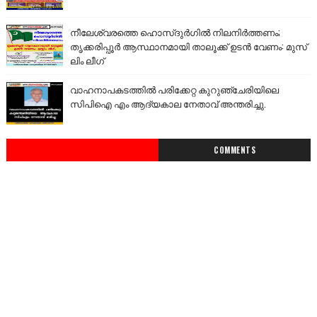
നീലേശ്വരത്തെ ഹൊസ്ദുർഗിൽ നിലനിർത്തണം;
തൃക്കരിപ്പൂർ ആസ്ഥാനമായി താലൂക്ക് ഉടൻ വേണം: മുസ്
ലിം ലീഗ്
വാഹനാപകടത്തിൽ പരിക്കേറ്റ കുറുഞ്ചേരിയിലെ
സിപിഐ എം ആദ്യകാല നേതാവ് അന്തരിച്ചു.
COMMENTS