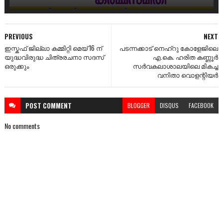
PREVIOUS
NEXT
ഇസ്കഫ് ജില്ലാ കമ്മിറ്റി മെയ് 16 ന്‌
പടന്നക്കാട് നെഹ്റു കോളേജിലെ
യുദ്ധവിരുദ്ധ ചിത്രരചനാ സദസ്
എ.കെ. ഹരിത കണ്ണൂർ
ഒരുക്കും
സർവകലാശാലയിലെ മികച്ച
വനിതാ വൊളന്റിയർ
POST
COMMENT
BLOGGER
DISQUS
FACEBOOK
No comments