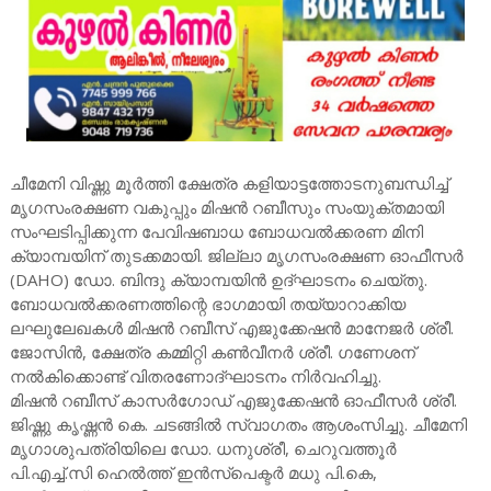
​ചീമേനി വിഷ്ണു മൂർത്തി ക്ഷേത്ര കളിയാട്ടത്തോടനുബന്ധിച്ച്
മൃഗസംരക്ഷണ വകുപ്പും മിഷൻ റബീസും സംയുക്തമായി
സംഘടിപ്പിക്കുന്ന പേവിഷബാധ ബോധവൽക്കരണ മിനി
ക്യാമ്പയിന് തുടക്കമായി. ജില്ലാ മൃഗസംരക്ഷണ ഓഫീസർ
(DAHO) ഡോ. ബിന്ദു ക്യാമ്പയിൻ ഉദ്ഘാടനം ചെയ്തു.
​ബോധവൽക്കരണത്തിന്റെ ഭാഗമായി തയ്യാറാക്കിയ
ലഘുലേഖകൾ മിഷൻ റബീസ് എജുക്കേഷൻ മാനേജർ ശ്രീ.
ജോസിൻ, ക്ഷേത്ര കമ്മിറ്റി കൺവീനർ ശ്രീ. ഗണേശന്
നൽകിക്കൊണ്ട് വിതരണോദ്ഘാടനം നിർവഹിച്ചു.
​മിഷൻ റബീസ് കാസർഗോഡ് എജുക്കേഷൻ ഓഫീസർ ശ്രീ.
ജിഷ്ണു കൃഷ്ണൻ കെ. ചടങ്ങിൽ സ്വാഗതം ആശംസിച്ചു. ചീമേനി
മൃഗാശുപത്രിയിലെ ഡോ. ധനുശ്രീ, ചെറുവത്തൂർ
പി.എച്ച്.സി ഹെൽത്ത് ഇൻസ്‌പെക്ടർ മധു പി.കെ,