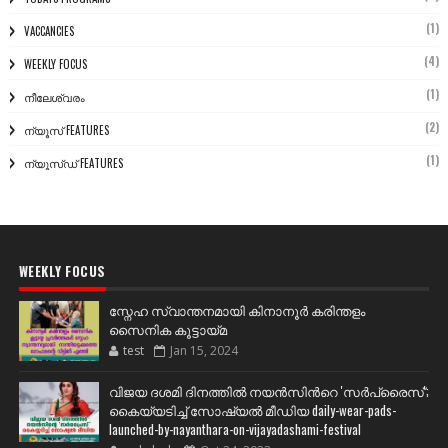
(1)
VACCANCIES
(4)
WEEKLY FOCUS
(1)
നീലേശ്വരം
(2)
ന്യൂസ് FEATURES
(1)
ന്യൂസ്ഡ് FEATURES
WEEKLY FOCUS
സ്നേഹ സ്വാന്തനമായി കിനാനൂർ കരിന്തളം
സൈനിക കൂട്ടായ്മ
test
Jan 15, 2024
വിജയ ദശമി ദിനത്തില്‍ നയന്‍സിന്‍റെ 'സര്‍പ്രൈസ്';
കൈയ്യടിച്ച് സോഷ്യല്‍ മീഡിയ daily-wear-pads-
launched-by-nayanthara-on-vijayadashami-festival