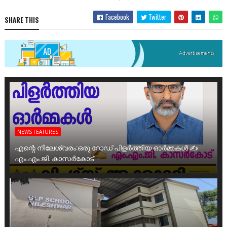
Facebook
Twitter
SHARE THIS
NEWS FEATURES
എന്റെ നീലേശ്വരം:ഒരു റോഡ് പിളർത്തിയ ഓർമ്മകൾ ✍️
എം.എം.ജി. കാസർകോട്