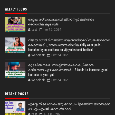
WEEKLY FOCUS
സ്നേഹ സ്വാന്തനമായി കിനാനൂർ കരിന്തളം
സൈനിക കൂട്ടായ്മ
test
Jan 15, 2024
വിജയ ദശമി ദിനത്തില്‍ നയന്‍സിന്‍റെ 'സര്‍പ്രൈസ്';
കൈയ്യടിച്ച് സോഷ്യല്‍ മീഡിയ daily-wear-pads-
launched-by-nayanthara-on-vijayadashami-festival
webdesk
Oct 24, 2023
കുടലിൽ നല്ല ബാക്ടീരിയകൾ വര്‍ധിക്കാന്‍
കഴിക്കേണ്ട ഏഴ് ഭക്ഷണങ്ങള്‍... 7-foods-to-increase-good-
bacteria-in-your-gut
webdesk
Oct 24, 2023
RECENT POSTS
എന്റെ നീലേശ്വരം:ഒരു റോഡ് പിളർത്തിയ ഓർമ്മകൾ
✍️ എം.എം.ജി. കാസർകോട്
test
Aug 05, 2026