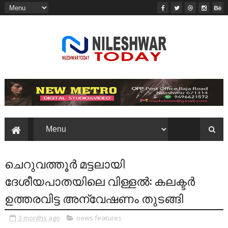
ചെറുവത്തൂർ മട്ടലായി
ദേശീയപാതയിലെ വിള്ളൽ: കലക്ടർ
ഉത്തരവിട്ട അന്വേഷണം തുടങ്ങി
3 months ago
news features