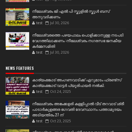
നീലേശ്വരം ജി എൽ പി സ്കൂളിൽ സ്കൂൾ ബസ്
അനുവദിക്കണം
test
Jul 30, 2026
നീലേശ്വരത്തെ പഴയപാലം പൊളിക്കാനുള്ള നടപടി
വേഗത്തിലാക്കണം :നീലേശ്വരം നഗരസഭ ജനകീയ
കർമ്മസമിതി
test
Jul 30, 2026
NEWS FEATURES
കാര്യംങ്കോട് അംഗണവാടിക്ക് ഏറുമാടം ഫ്രണ്ട്സ്
കാര്യംങ്കോട് വാട്ടർ പ്യൂരിഫയർ നൽകി.
test
Oct 24, 2025
നീലേശ്വരം അങ്കക്കളരി കള്ളിപ്പാൽ വീട് തറവാട് ശ്രീ
പാടാർകുളങ്ങര ഭഗവതി ദേവസ്ഥാനം പത്താമുദയം
അടിയന്തിരം 27 ന്
test
Oct 23, 2025
നീലേശ്വരം അങ്കക്കളരി ശ്രീ വേട്ടക്കൊരുമകൻ