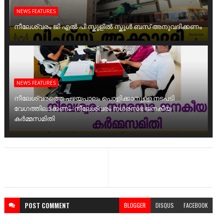
NEWS FEATURES
നീലേശ്വരം ജി എൽ പി സ്കൂളിൽ സ്കൂൾ ബസ് അനുവദിക്കണം
NEWS FEATURES
നീലേശ്വരത്തെ പഴയപാലം പൊളിക്കാനുള്ള നടപടി
വേഗത്തിലാക്കണം :നീലേശ്വരം നഗരസഭ ജനകീയ
കർമ്മസമിതി
POST
COMMENT
BLOGGER
DISQUS
FACEBOOK