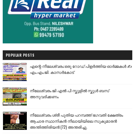
POPULAR POSTS
എന്റെ നീലേശ്വരം:ഒരു റോഡ് പിളർത്തിയ ഓർമ്മകൾ ✍️
എം.എം.ജി. കാസർകോട്
നീലേശ്വരം ജി എൽ പി സ്കൂളിൽ സ്കൂൾ ബസ്
അനുവദിക്കണം
നീലേശ്വരം ശ്രീ പുതിയ പറമ്പത്ത് ഭഗവതി ക്ഷേത്രം
ആചാര സ്ഥാനികൻ നീലായിയിലെ സുകുമാരൻ
അന്തിത്തിരിയൻ (72) അന്തരിച്ചു.