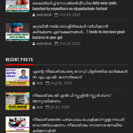
കൈയ്യടിച്ച് സോഷ്യല്‍ മീഡിയ daily-wear-pads-
launched-by-nayanthara-on-vijayadashami-festival
webdesk
Oct 24, 2023
കുടലിൽ നല്ല ബാക്ടീരിയകൾ വര്‍ധിക്കാന്‍
കഴിക്കേണ്ട ഏഴ് ഭക്ഷണങ്ങള്‍... 7-foods-to-increase-good-
bacteria-in-your-gut
webdesk
Oct 24, 2023
RECENT POSTS
എന്റെ നീലേശ്വരം:ഒരു റോഡ് പിളർത്തിയ ഓർമ്മകൾ
✍️ എം.എം.ജി. കാസർകോട്
test
Aug 05, 2026
നീലേശ്വരം ജി എൽ പി സ്കൂളിൽ സ്കൂൾ ബസ്
അനുവദിക്കണം
test
Jul 30, 2026
നീലേശ്വരത്തെ പഴയപാലം പൊളിക്കാനുള്ള നടപടി
വേഗത്തിലാക്കണം :നീലേശ്വരം നഗരസഭ ജനകീയ
കർമ്മസമിതി