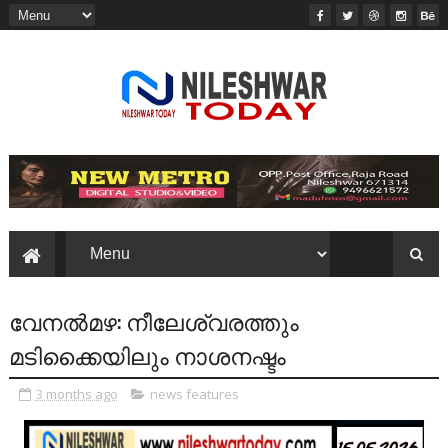
വേനൽമഴ: നീലേശ്വരത്തും
മടിക്കൈയിലും നാശനഷ്ടം
3 months ago
news features