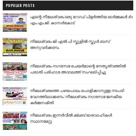
POPULAR POSTS
എന്റെ നീലേശ്വരം:ഒരു റോഡ് പിളർത്തിയ ഓർമ്മകൾ ✍️
എം.എം.ജി. കാസർകോട്
നീലേശ്വരം ജി എൽ പി സ്കൂളിൽ സ്കൂൾ ബസ്
അനുവദിക്കണം
നീലേശ്വരം നഗരസഭ ചെയർമാന്റെ നേതൃത്വത്തിൽ
പരാതി പരിഹാര അദാലത്ത് സംഘടിപ്പിച്ചു
നീലേശ്വരത്തെ പഴയപാലം പൊളിക്കാനുള്ള നടപടി
വേഗത്തിലാക്കണം :നീലേശ്വരം നഗരസഭ ജനകീയ
കർമ്മസമിതി
നീലേശ്വരം ഇന്നർവീൽ ക്ലബ് ഭാരവാഹികൾ
സ്ഥാനമേറ്റു