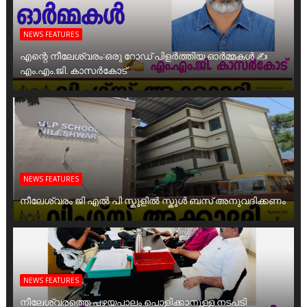
NEWS FEATURES
എന്റെ നീലേശ്വരം:ഒരു റോഡ് പിളർത്തിയ ഓർമ്മകൾ ✍️
എം.എം.ജി. കാസർകോട്
NEWS FEATURES
നീലേശ്വരം ജി എൽ പി സ്കൂളിൽ സ്കൂൾ ബസ് അനുവദിക്കണം
NEWS FEATURES
നീലേശ്വരത്തെ പഴയപാലം പൊളിക്കാനുള്ള നടപടി