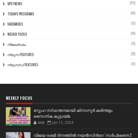
(11)
SPOTNEWS
(4)
TODAYS PROGRAMS
(1)
VACCANCIES
(4)
WEEKLY FOCUS
(1)
നീലേശ്വരം
(2)
ന്യൂസ് FEATURES
(1)
ന്യൂസ്ഡ് FEATURES
WEEKLY FOCUS
സ്നേഹ സ്വാന്തനമായി കിനാനൂർ കരിന്തളം
സൈനിക കൂട്ടായ്മ
test
Jan 15, 2024
വിജയ ദശമി ദിനത്തില്‍ നയന്‍സിന്‍റെ 'സര്‍പ്രൈസ്';