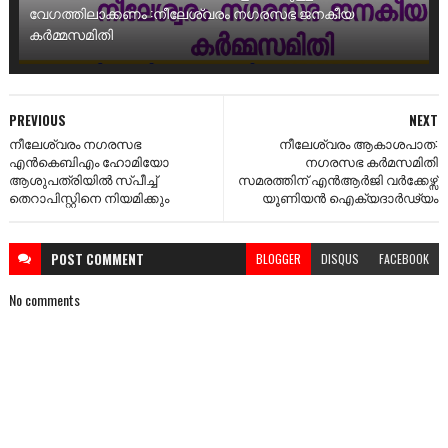
വേഗത്തിലാക്കണം :നീലേശ്വരം നഗരസഭ ജനകീയ
കർമ്മസമിതി
PREVIOUS
NEXT
നീലേശ്വരം നഗരസഭ
നീലേശ്വരം ആകാശപാത:
എൻകെബിഎം ഹോമിയോ
നഗരസഭ കർമസമിതി
ആശുപത്രിയിൽ സ്പീച്ച്
സമരത്തിന് എൻആർജി വർക്കേഴ്സ്
തെറാപിസ്റ്റിനെ നിയമിക്കും
യൂണിയൻ ഐക്യദാർഢ്യം
POST
COMMENT
BLOGGER
DISQUS
FACEBOOK
No comments