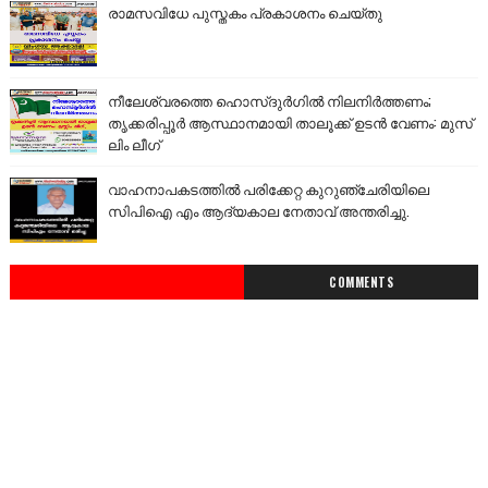
രാമസവിധേ പുസ്തകം പ്രകാശനം ചെയ്തു
നീലേശ്വരത്തെ ഹൊസ്ദുർഗിൽ നിലനിർത്തണം;
തൃക്കരിപ്പൂർ ആസ്ഥാനമായി താലൂക്ക് ഉടൻ വേണം: മുസ്
ലിം ലീഗ്
വാഹനാപകടത്തിൽ പരിക്കേറ്റ കുറുഞ്ചേരിയിലെ
സിപിഐ എം ആദ്യകാല നേതാവ് അന്തരിച്ചു.
COMMENTS