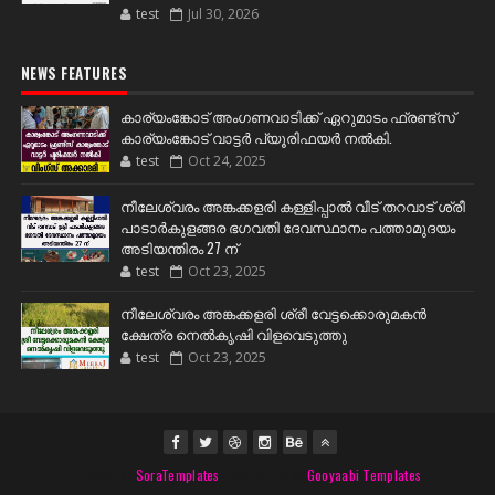
test
Jul 30, 2026
NEWS FEATURES
കാര്യംങ്കോട് അംഗണവാടിക്ക് ഏറുമാടം ഫ്രണ്ട്സ്
കാര്യംങ്കോട് വാട്ടർ പ്യൂരിഫയർ നൽകി.
test
Oct 24, 2025
നീലേശ്വരം അങ്കക്കളരി കള്ളിപ്പാൽ വീട് തറവാട് ശ്രീ
പാടാർകുളങ്ങര ഭഗവതി ദേവസ്ഥാനം പത്താമുദയം
അടിയന്തിരം 27 ന്
test
Oct 23, 2025
നീലേശ്വരം അങ്കക്കളരി ശ്രീ വേട്ടക്കൊരുമകൻ
ക്ഷേത്ര നെൽകൃഷി വിളവെടുത്തു
test
Oct 23, 2025
Created By
SoraTemplates
| Distributed By
Gooyaabi Templates