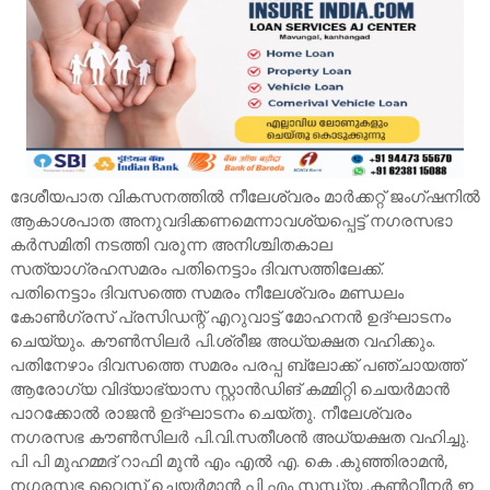
ദേശീയപാത വികസനത്തിൽ നീലേശ്വരം മാർക്കറ്റ് ജംഗ്ഷനിൽ
ആകാശപാത അനുവദിക്കണമെന്നാവശ്യപ്പെട്ട് നഗരസഭാ
കർസമിതി നടത്തി വരുന്ന അനിശ്ചിതകാല
സത്യാഗ്രഹസമരം പതിനെട്ടാം ദിവസത്തിലേക്ക്.
പതിനെട്ടാം ദിവസത്തെ സമരം നീലേശ്വരം മണ്ഡലം
കോൺഗ്രസ് പ്രസിഡന്റ് എറുവാട്ട് മോഹനൻ ഉദ്ഘാടനം
ചെയ്യും. കൗൺസിലർ പി.ശ്രീജ അധ്യക്ഷത വഹിക്കും.
പതിനേഴാം ദിവസത്തെ സമരം പരപ്പ ബ്ലോക്ക് പഞ്ചായത്ത്
ആരോഗ്യ വിദ്യാഭ്യാസ സ്റ്റാൻഡിങ് കമ്മിറ്റി ചെയർമാൻ
പാറക്കോൽ രാജൻ ഉദ്ഘാടനം ചെയ്തു. നീലേശ്വരം
നഗരസഭ കൗൺസിലർ പി.വി.സതീശൻ അധ്യക്ഷത വഹിച്ചു.
പി പി മുഹമ്മദ് റാഫി മുൻ എം എൽ എ. കെ .കുഞ്ഞിരാമൻ,
നഗരസഭ വൈസ് ചെയർമാൻ പി എം സന്ധ്യ .കൺവീനർ ഇ