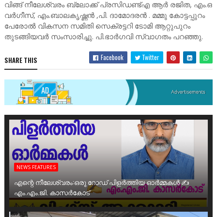
വിങ്ങ് നീലേശ്വരം ബ്ലോക്ക് പ്രസിഡണ്ട്എ ആർ രജിത, എം.ഒ
വർഗീസ്, എം.ബാലകൃഷ്ണൻ ,പി. ദാമോദരൻ . മമ്മു കോട്ടപ്പുറം
പേരോൽ വികസന സമിതി സെക്രട്ടറി ടോമി ആറ്റുപുറം
തുടങ്ങിയവർ സംസാരിച്ചു. പി.ഭാർഗവി സ്വാഗതം പറഞ്ഞു.
Facebook
Twitter
SHARE THIS
NEWS FEATURES
എന്റെ നീലേശ്വരം:ഒരു റോഡ് പിളർത്തിയ ഓർമ്മകൾ ✍️
എം.എം.ജി. കാസർകോട്