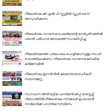
നീലേശ്വരം ജി എൽ പി സ്കൂളിൽ സ്കൂൾ ബസ്
അനുവദിക്കണം
നീലേശ്വരം നഗരസഭ ചെയർമാന്റെ നേതൃത്വത്തിൽ
പരാതി പരിഹാര അദാലത്ത് സംഘടിപ്പിച്ചു
നീലേശ്വരത്തെ പഴയപാലം പൊളിക്കാനുള്ള നടപടി
വേഗത്തിലാക്കണം :നീലേശ്വരം നഗരസഭ ജനകീയ
കർമ്മസമിതി
നീലേശ്വരം ഇന്നർവീൽ ക്ലബ് ഭാരവാഹികൾ
സ്ഥാനമേറ്റു
സംസ്ഥാന അത് ലറ്റിക് ചാമ്പ്യൻഷിപ്പ്: മാസ്റ്റേഴ്സ്
വിഭാഗത്തിൽ നീലേശ്വരം സ്വദേശി ഇ.ബാലൻ
നമ്പ്യാർക്ക് ഹാട്രിക് സ്വർണം