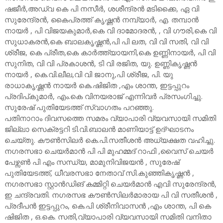
ഷജീർ,അഡ്വ കെ പി നസീർ, ശശീന്ദ്രൻ മടിക്കൈ, ഏ വി
സുരേന്ദ്രൻ, കൈപ്രത്ത് കൃഷ്ണൻ നമ്പ്യാർ, എ. തമ്പാൻ
നായർ , പി വിജയകുമാർ,കെ വി ദാമോദരൻ, , വി ഗൗരി,കെ വി
സുധാകരൻ,കെ ബാലകൃഷ്ണൻ,പി പി ലത, വി വി സതി, വി വി
ശ്രീജ, കെ പ്രീത,കെ കാർത്ത്യായനി,കെ ഉണ്ണിനായർ, പി വി
സുനിത, വി വി പ്രകാശൻ, ടി വി രജിത, യു. ഉണ്ണികൃഷ്ണൻ
നായർ , കെ.വി.ലീല,വി വി ജാനു,പി ശ്രീജ, പി. യു
രാധാകൃഷ്ണൻ നായർ കെ.ഷിജിത ,എം ശാന്ത, ഇട്ടപ്പുറം
പ്രദിപ്കുമാർ, എം.കെ വിനയരാജ് എന്നിവർ പ്രസംഗിച്ചു.
സുരേഷ് പുതിയേടത്ത് സ്വാഗതം പറഞ്ഞു.
പതിനാറാം ദിവസത്തെ സമരം വ്യാപാരി വ്യവസായി സമിതി
ജില്ലാ സെക്രട്ടറി ടി.വി.ബാലൻ മാണിയാട്ട് ഉദ്ഘാടനം
ചെയ്തു. കൗൺസിലർ കെ.പി.സതീശൻ അധ്യക്ഷത വഹിച്ചു.
നഗരസഭാ ചെയർമാൻ പി പി മുഹമ്മദ് റാഫി ,വൈസ് ചെയർ
പേഴ്സൺ പി എം സന്ധ്യ, മാമുനിവിജയൻ , സുരേഷ്
പുതിയേടത്ത്, ധീവരസഭാ നേതാവ് സി.കുഞ്ഞികൃഷ്ണൻ ,
നഗരസഭാ സ്റ്റാൻഡിങ് കമ്മിറ്റി ചെയർമാൻ എവി സുരേന്ദ്രൻ,
ഇ ചന്ദ്രവതി. നഗരസഭ കൗൺസിലർമാരായ പി വി സതീശൻ ,
പ്രദീപൻ ഇട്ടപ്പുറം, കെ.പി ശ്രീനിവാസൻ ,എം ശാന്ത, പി കെ
ഷിജിത , ഒ.കെ. സതി,വ്യാപാരി വ്യവസായി സമിതി വനിതാ