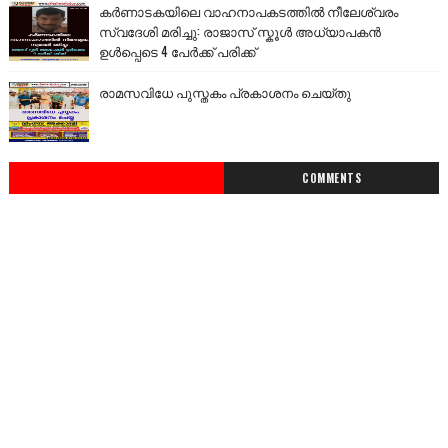
കർണാടകയിലെ വാഹനാപകടത്തിൽ നീലേശ്വരം
സ്വദേശി മരിച്ചു: രാജാസ് സ്കൂൾ അധ്യാപകൻ
ഉൾപ്പെടെ 4 പേർക്ക് പരിക്ക്
രാമസവിധേ പുസ്തകം പ്രകാശനം ചെയ്തു
COMMENTS