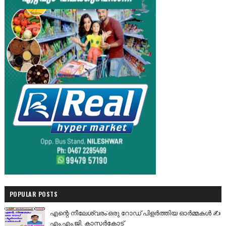
POPULAR POSTS
എന്റെ നീലേശ്വരം:ഒരു റോഡ് പിളർത്തിയ ഓർമ്മകൾ ✍️
എം.എം.ജി. കാസർകോട്