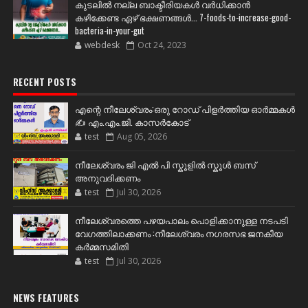
കുടലിൽ നല്ല ബാക്ടീരിയകൾ വര്‍ധിക്കാന്‍
കഴിക്കേണ്ട ഏഴ് ഭക്ഷണങ്ങള്‍... 7-foods-to-increase-good-
bacteria-in-your-gut
webdesk
Oct 24, 2023
RECENT POSTS
എന്റെ നീലേശ്വരം:ഒരു റോഡ് പിളർത്തിയ ഓർമ്മകൾ
✍️ എം.എം.ജി. കാസർകോട്
test
Aug 05, 2026
നീലേശ്വരം ജി എൽ പി സ്കൂളിൽ സ്കൂൾ ബസ്
അനുവദിക്കണം
test
Jul 30, 2026
നീലേശ്വരത്തെ പഴയപാലം പൊളിക്കാനുള്ള നടപടി
വേഗത്തിലാക്കണം :നീലേശ്വരം നഗരസഭ ജനകീയ
കർമ്മസമിതി
test
Jul 30, 2026
NEWS FEATURES