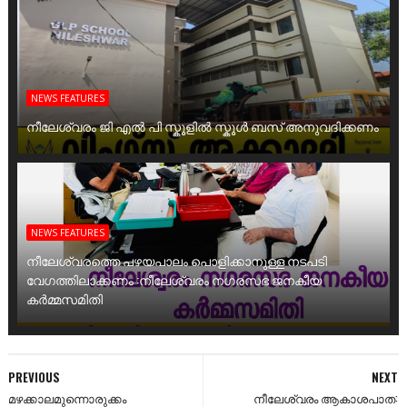
NEWS FEATURES
നീലേശ്വരം ജി എൽ പി സ്കൂളിൽ സ്കൂൾ ബസ് അനുവദിക്കണം
NEWS FEATURES
നീലേശ്വരത്തെ പഴയപാലം പൊളിക്കാനുള്ള നടപടി
വേഗത്തിലാക്കണം :നീലേശ്വരം നഗരസഭ ജനകീയ
കർമ്മസമിതി
PREVIOUS
NEXT
മഴക്കാലമുന്നൊരുക്കം
നീലേശ്വരം ആകാശപാത: