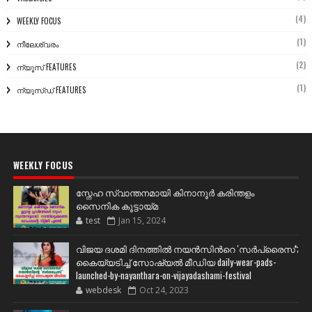
(4)
WEEKLY FOCUS
(1)
നീലേശ്വരം
(2)
ന്യൂസ് FEATURES
(1)
ന്യൂസ്ഡ് FEATURES
WEEKLY FOCUS
സ്നേഹ സ്വാന്തനമായി കിനാനൂർ കരിന്തളം
സൈനിക കൂട്ടായ്മ
test
Jan 15, 2024
വിജയ ദശമി ദിനത്തില്‍ നയന്‍സിന്‍റെ 'സര്‍പ്രൈസ്';
കൈയ്യടിച്ച് സോഷ്യല്‍ മീഡിയ daily-wear-pads-
launched-by-nayanthara-on-vijayadashami-festival
webdesk
Oct 24, 2023