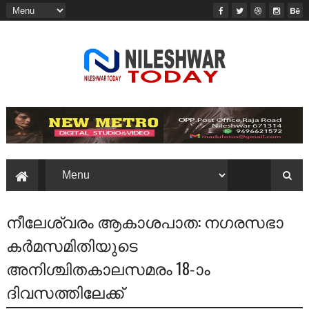
നീലേശ്വരം ആകാശപാത: നഗരസഭാ
കർമസമിതിയുടെ
അനിശ്ചിതകാലസമരം 18-ാം
ദിവസത്തിലേക്ക്‌