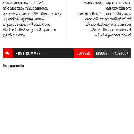
അവലോകനം ചെയ്ത്
മൺപാതയിലൂടെ വാഹനം
നീലേശ്വരം വില്ലേജ്തല
കടത്തിവിടാൻ
ജനകീയ സമിത ി<> നീലേശ്വരം
അനുവദിക്കണമെന്ന് നിർമാണ
പുഴയ്ക്ക് പുതിയ പാലം,
കമ്പനി; സമരത്തിൽ നിന്ന്
ആകാശപാത, നീലേശ്വരം
പിന്മാറില്ലെന്ന് നഗരസഭ
മിനിസിവിൽ സ്റ്റേഷൻ എന്നിവ
കർമസമിതി ചെയർമാൻ
ഉടൻ വേണം
പി.പി.മുഹമ്മദ് റാഫി
POST
COMMENT
BLOGGER
DISQUS
FACEBOOK
No comments