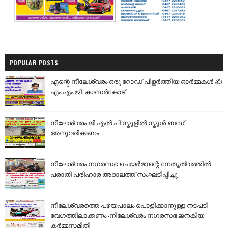
POPULAR POSTS
എന്റെ നീലേശ്വരം:ഒരു റോഡ് പിളർത്തിയ ഓർമ്മകൾ ✍️
എം.എം.ജി. കാസർകോട്
നീലേശ്വരം ജി എൽ പി സ്കൂളിൽ സ്കൂൾ ബസ്
അനുവദിക്കണം
നീലേശ്വരം നഗരസഭ ചെയർമാന്റെ നേതൃത്വത്തിൽ
പരാതി പരിഹാര അദാലത്ത് സംഘടിപ്പിച്ചു
നീലേശ്വരത്തെ പഴയപാലം പൊളിക്കാനുള്ള നടപടി
വേഗത്തിലാക്കണം :നീലേശ്വരം നഗരസഭ ജനകീയ
കർമ്മസമിതി