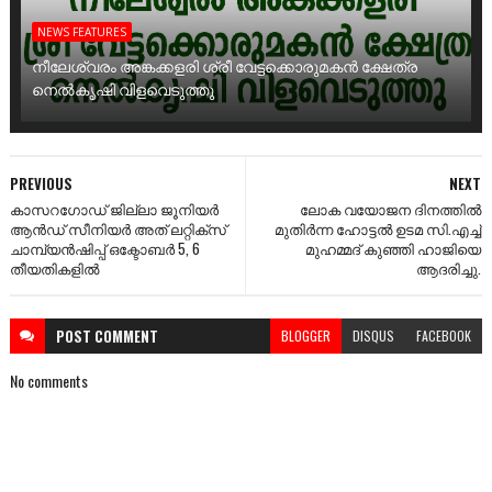
NEWS FEATURES
നീലേശ്വരം അങ്കക്കളരി ശ്രീ വേട്ടക്കൊരുമകൻ ക്ഷേത്ര
നെൽകൃഷി വിളവെടുത്തു
PREVIOUS
NEXT
കാസറഗോഡ് ജില്ലാ ജൂനിയര്‍
ലോക വയോജന ദിനത്തിൽ
ആന്‍ഡ്‌ സീനിയര്‍ അത്‌ ലറ്റിക്‌സ്‌
മുതിർന്ന ഹോട്ടൽ ഉടമ സി.എച്ച്
ചാമ്പ്യന്‍ഷിപ്പ്‌ ഒക്ടോബര്‍ 5, 6
മുഹമ്മദ് കുഞ്ഞി ഹാജിയെ
തീയതികളില്‍
ആദരിച്ചു.
POST
COMMENT
BLOGGER
DISQUS
FACEBOOK
No comments