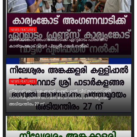
NEWS FEATURES
കാര്യംങ്കോട് അംഗണവാടിക്ക് ഏറുമാടം ഫ്രണ്ട്സ്
കാര്യംങ്കോട് വാട്ടർ പ്യൂരിഫയർ നൽകി.
NEWS FEATURES
നീലേശ്വരം അങ്കക്കളരി കള്ളിപ്പാൽ വീട് തറവാട് ശ്രീ
പാടാർകുളങ്ങര ഭഗവതി ദേവസ്ഥാനം പത്താമുദയം
അടിയന്തിരം 27 ന്