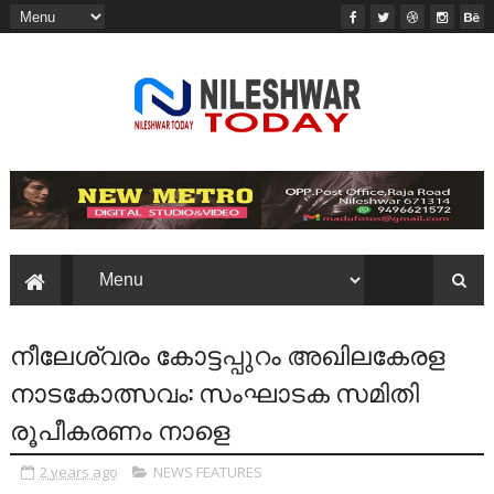
നീലേശ്വരം കോട്ടപ്പുറം അഖിലകേരള
നാടകോത്സവം: സംഘാടക സമിതി
രൂപീകരണം നാളെ
2 years ago
NEWS FEATURES