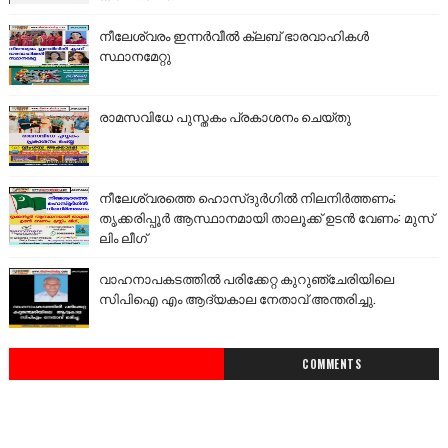
നീലേശ്വരം ഇന്നർവീൽ ക്ലബ് ഭാരവാഹികൾ
സ്ഥാനമേറ്റു
രാമസവിധേ പുസ്തകം പ്രകാശനം ചെയ്തു
നീലേശ്വരത്തെ ഹൊസ്ദുർഗിൽ നിലനിർത്തണം;
തൃക്കരിപ്പൂർ ആസ്ഥാനമായി താലൂക്ക് ഉടൻ വേണം: മുസ്
ലിം ലീഗ്
വാഹനാപകടത്തിൽ പരിക്കേറ്റ കുറുഞ്ചേരിയിലെ
സിപിഐ എം ആദ്യകാല നേതാവ് അന്തരിച്ചു.
COMMENTS