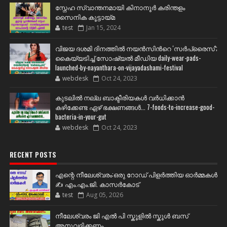
സ്നേഹ സ്വാന്തനമായി കിനാനൂർ കരിന്തളം
സൈനിക കൂട്ടായ്മ
test
Jan 15, 2024
വിജയ ദശമി ദിനത്തില്‍ നയന്‍സിന്‍റെ 'സര്‍പ്രൈസ്';
കൈയ്യടിച്ച് സോഷ്യല്‍ മീഡിയ daily-wear-pads-
launched-by-nayanthara-on-vijayadashami-festival
webdesk
Oct 24, 2023
കുടലിൽ നല്ല ബാക്ടീരിയകൾ വര്‍ധിക്കാന്‍
കഴിക്കേണ്ട ഏഴ് ഭക്ഷണങ്ങള്‍... 7-foods-to-increase-good-
bacteria-in-your-gut
webdesk
Oct 24, 2023
RECENT POSTS
എന്റെ നീലേശ്വരം:ഒരു റോഡ് പിളർത്തിയ ഓർമ്മകൾ
✍️ എം.എം.ജി. കാസർകോട്
test
Aug 05, 2026
നീലേശ്വരം ജി എൽ പി സ്കൂളിൽ സ്കൂൾ ബസ്
അനുവദിക്കണം