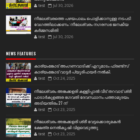
test
Jul 30, 2026
നീലേശ്വരത്തെ പഴയപാലം പൊളിക്കാനുള്ള നടപടി
വേഗത്തിലാക്കണം :നീലേശ്വരം നഗരസഭ ജനകീയ
കർമ്മസമിതി
test
Jul 30, 2026
NEWS FEATURES
കാര്യംങ്കോട് അംഗണവാടിക്ക് ഏറുമാടം ഫ്രണ്ട്സ്
കാര്യംങ്കോട് വാട്ടർ പ്യൂരിഫയർ നൽകി.
test
Oct 24, 2025
നീലേശ്വരം അങ്കക്കളരി കള്ളിപ്പാൽ വീട് തറവാട് ശ്രീ
പാടാർകുളങ്ങര ഭഗവതി ദേവസ്ഥാനം പത്താമുദയം
അടിയന്തിരം 27 ന്
test
Oct 23, 2025
നീലേശ്വരം അങ്കക്കളരി ശ്രീ വേട്ടക്കൊരുമകൻ
ക്ഷേത്ര നെൽകൃഷി വിളവെടുത്തു
test
Oct 23, 2025