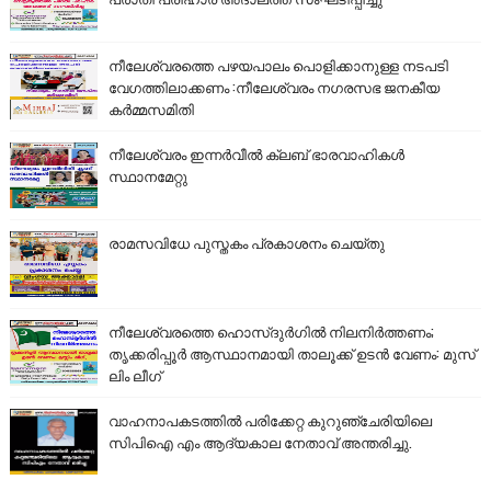
നീലേശ്വരത്തെ പഴയപാലം പൊളിക്കാനുള്ള നടപടി
വേഗത്തിലാക്കണം :നീലേശ്വരം നഗരസഭ ജനകീയ
കർമ്മസമിതി
നീലേശ്വരം ഇന്നർവീൽ ക്ലബ് ഭാരവാഹികൾ
സ്ഥാനമേറ്റു
രാമസവിധേ പുസ്തകം പ്രകാശനം ചെയ്തു
നീലേശ്വരത്തെ ഹൊസ്ദുർഗിൽ നിലനിർത്തണം;
തൃക്കരിപ്പൂർ ആസ്ഥാനമായി താലൂക്ക് ഉടൻ വേണം: മുസ്
ലിം ലീഗ്
വാഹനാപകടത്തിൽ പരിക്കേറ്റ കുറുഞ്ചേരിയിലെ
സിപിഐ എം ആദ്യകാല നേതാവ് അന്തരിച്ചു.