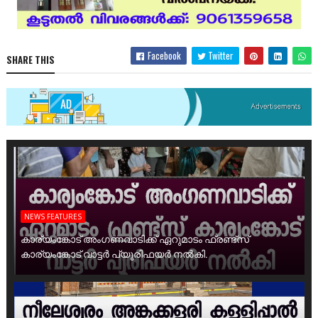
Facebook
Twitter
SHARE THIS
NEWS FEATURES
കാര്യംങ്കോട് അംഗണവാടിക്ക് ഏറുമാടം ഫ്രണ്ട്സ്
കാര്യംങ്കോട് വാട്ടർ പ്യൂരിഫയർ നൽകി.