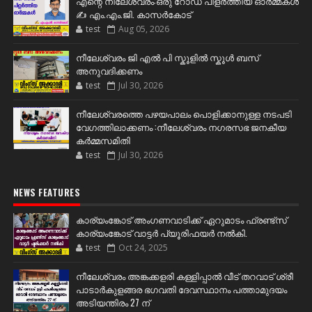
എന്റെ നീലേശ്വരം:ഒരു റോഡ് പിളർത്തിയ ഓർമ്മകൾ
✍️ എം.എം.ജി. കാസർകോട്
test
Aug 05, 2026
നീലേശ്വരം ജി എൽ പി സ്കൂളിൽ സ്കൂൾ ബസ്
അനുവദിക്കണം
test
Jul 30, 2026
നീലേശ്വരത്തെ പഴയപാലം പൊളിക്കാനുള്ള നടപടി
വേഗത്തിലാക്കണം :നീലേശ്വരം നഗരസഭ ജനകീയ
കർമ്മസമിതി
test
Jul 30, 2026
NEWS FEATURES
കാര്യംങ്കോട് അംഗണവാടിക്ക് ഏറുമാടം ഫ്രണ്ട്സ്
കാര്യംങ്കോട് വാട്ടർ പ്യൂരിഫയർ നൽകി.
test
Oct 24, 2025
നീലേശ്വരം അങ്കക്കളരി കള്ളിപ്പാൽ വീട് തറവാട് ശ്രീ
പാടാർകുളങ്ങര ഭഗവതി ദേവസ്ഥാനം പത്താമുദയം
അടിയന്തിരം 27 ന്