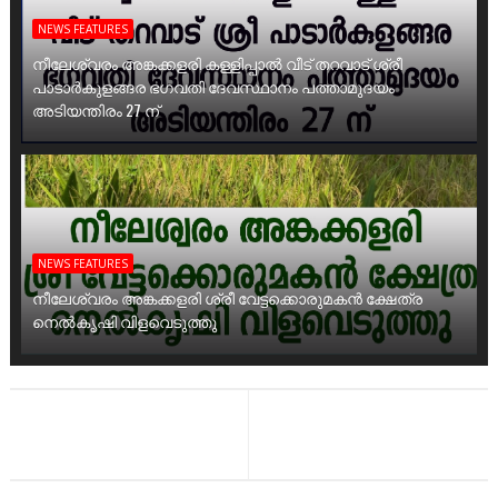
NEWS FEATURES
നീലേശ്വരം അങ്കക്കളരി കള്ളിപ്പാൽ വീട് തറവാട് ശ്രീ
പാടാർകുളങ്ങര ഭഗവതി ദേവസ്ഥാനം പത്താമുദയം
അടിയന്തിരം 27 ന്
NEWS FEATURES
നീലേശ്വരം അങ്കക്കളരി ശ്രീ വേട്ടക്കൊരുമകൻ ക്ഷേത്ര
നെൽകൃഷി വിളവെടുത്തു