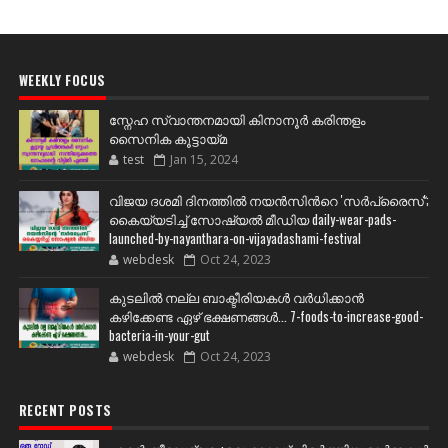
WEEKLY FOCUS
സ്നേഹ സ്വാന്തനമായി കിനാനൂർ കരിന്തളം
സൈനിക കൂട്ടായ്മ
test
Jan 15, 2024
വിജയ ദശമി ദിനത്തില്‍ നയന്‍സിന്‍റെ 'സര്‍പ്രൈസ്';
കൈയ്യടിച്ച് സോഷ്യല്‍ മീഡിയ daily-wear-pads-
launched-by-nayanthara-on-vijayadashami-festival
webdesk
Oct 24, 2023
കുടലിൽ നല്ല ബാക്ടീരിയകൾ വര്‍ധിക്കാന്‍
കഴിക്കേണ്ട ഏഴ് ഭക്ഷണങ്ങള്‍... 7-foods-to-increase-good-
bacteria-in-your-gut
webdesk
Oct 24, 2023
RECENT POSTS