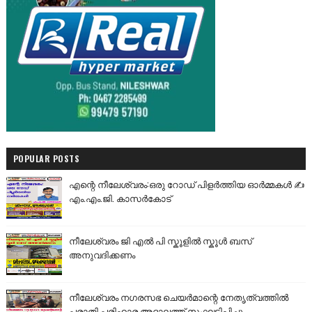
POPULAR POSTS
എന്റെ നീലേശ്വരം:ഒരു റോഡ് പിളർത്തിയ ഓർമ്മകൾ ✍️
എം.എം.ജി. കാസർകോട്
നീലേശ്വരം ജി എൽ പി സ്കൂളിൽ സ്കൂൾ ബസ്
അനുവദിക്കണം
നീലേശ്വരം നഗരസഭ ചെയർമാന്റെ നേതൃത്വത്തിൽ
പരാതി പരിഹാര അദാലത്ത് സംഘടിപ്പിച്ചു