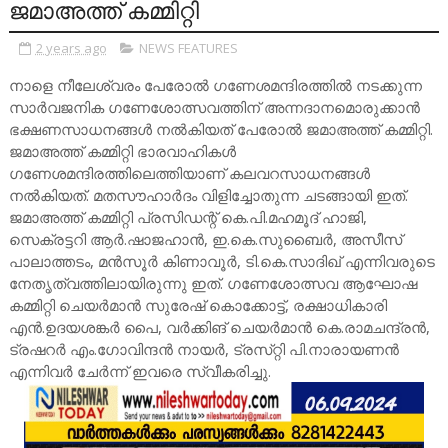
ജമാഅത്ത്‌ കമ്മിറ്റി
2 years ago
NEWS FEATURES
നാളെ നീലേശ്വരം പേരോല്‍ ഗണേശമന്ദിരത്തില്‍ നടക്കുന്ന
സാര്‍വജനിക ഗണേശോത്സവത്തിന്‌ അന്നദാനമൊരുക്കാന്‍
ഭക്ഷണസാധനങ്ങള്‍ നല്‍കിയത്‌ പേരോല്‍ ജമാഅത്ത്‌ കമ്മിറ്റി.
ജമാഅത്ത്‌ കമ്മിറ്റി ഭാരവാഹികള്‍
ഗണേശമന്ദിരത്തിലെത്തിയാണ്‌ കലവറസാധനങ്ങള്‍
നല്‍കിയത്‌. മതസൗഹാര്‍ദം വിളിച്ചോതുന്ന ചടങ്ങായി ഇത്‌.
ജമാഅത്ത്‌ കമ്മിറ്റി പ്രസിഡന്റ്‌ കെ.പി.മഹമൂദ്‌ ഹാജി,
സെക്രട്ടറി ആര്‍.ഷാജഹാന്‍, ഇ.കെ.സുബൈര്‍, അസീസ്‌
പാലാത്തടം, മന്‍സൂര്‍ കിണാവൂര്‍, ടി.കെ.സാദിഖ്‌ എന്നിവരുടെ
നേതൃത്വത്തിലായിരുന്നു ഇത്‌. ഗണേശോത്സവ ആഘോഷ
കമ്മിറ്റി ചെയര്‍മാന്‍ സുരേഷ്‌ കൊക്കോട്ട്‌, രക്ഷാധികാരി
എന്‍.ഉദയശങ്കര്‍ പൈ, വര്‍ക്കിങ്‌ ചെയര്‍മാന്‍ കെ.രാമചന്ദ്രന്‍,
ട്രഷറര്‍ എം.ഗോവിന്ദന്‍ നായര്‍, ട്രസ്‌റ്റി പി.നാരായണന്‍
എന്നിവര്‍ ചേര്‍ന്ന്‌ ഇവരെ സ്വീകരിച്ചു.