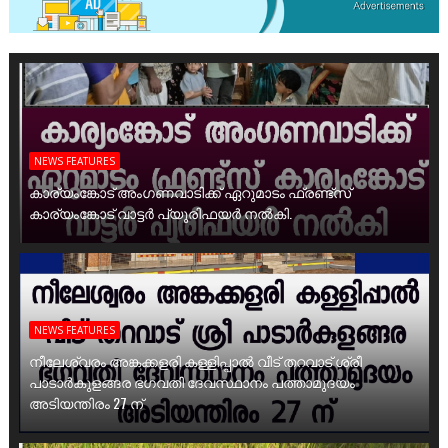
NEWS FEATURES
കാര്യംങ്കോട് അംഗണവാടിക്ക് ഏറുമാടം ഫ്രണ്ട്സ്
കാര്യംങ്കോട് വാട്ടർ പ്യൂരിഫയർ നൽകി.
NEWS FEATURES
നീലേശ്വരം അങ്കക്കളരി കള്ളിപ്പാൽ വീട് തറവാട് ശ്രീ
പാടാർകുളങ്ങര ഭഗവതി ദേവസ്ഥാനം പത്താമുദയം
അടിയന്തിരം 27 ന്