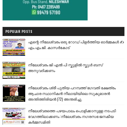
POPULAR POSTS
എന്റെ നീലേശ്വരം:ഒരു റോഡ് പിളർത്തിയ ഓർമ്മകൾ ✍️
എം.എം.ജി. കാസർകോട്
നീലേശ്വരം ജി എൽ പി സ്കൂളിൽ സ്കൂൾ ബസ്
അനുവദിക്കണം
നീലേശ്വരം ശ്രീ പുതിയ പറമ്പത്ത് ഭഗവതി ക്ഷേത്രം
ആചാര സ്ഥാനികൻ നീലായിയിലെ സുകുമാരൻ
അന്തിത്തിരിയൻ (72) അന്തരിച്ചു.
നീലേശ്വരത്തെ പഴയപാലം പൊളിക്കാനുള്ള നടപടി
വേഗത്തിലാക്കണം :നീലേശ്വരം നഗരസഭ ജനകീയ
കർമ്മസമിതി