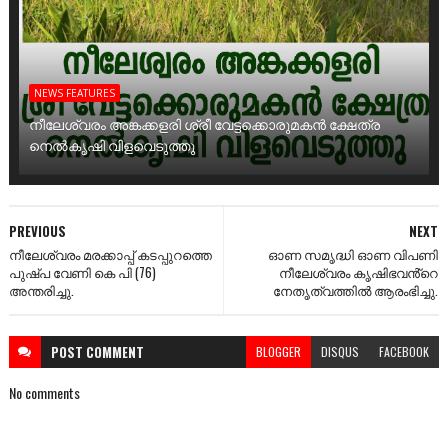
NEWS FEATURES
നീലേശ്വരം അങ്കക്കളരി ശ്രീ വേട്ടക്കൊരുമകൻ ക്ഷേത്ര
നെൽകൃഷി വിളവെടുത്തു
PREVIOUS
NEXT
നീലേശ്വരം മരക്കാപ്പ് കടപ്പുറത്തെ
ഓണ സമൃദ്ധി ഓണ വിപണി
പുഷ്പ വേണി കെ പി (76)
നീലേശ്വരം കൃഷിഭവൻ്റെ
അന്തരിച്ചു.
നേതൃത്വത്തിൽ ആരംഭിച്ചു.
POST
COMMENT
BLOGGER
DISQUS
FACEBOOK
No comments