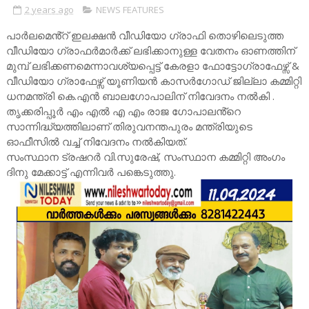
2 years ago
NEWS FEATURES
പാർലമെൻ്റ് ഇലക്ഷൻ വീഡിയോ ഗ്രാഫി തൊഴിലെടുത്ത
വീഡിയോ ഗ്രാഫർമാർക്ക് ലഭിക്കാനുള്ള വേതനം ഓണത്തിന്
മുമ്പ് ലഭിക്കണമെന്നാവശ്യപ്പെട്ട് കേരളാ ഫോട്ടോഗ്രാഫേഴ്സ് &
വീഡിയോ ഗ്രാഫേഴ്സ് യൂണിയൻ കാസർഗോഡ് ജില്ലാ കമ്മിറ്റി
ധനമന്ത്രി കെ.എൻ ബാലഗോപാലിന് നിവേദനം നൽകി .
തൃക്കരിപ്പൂർ എം എൽ എ എം രാജ ഗോപാലൻ്റെ
സാന്നിദ്ധ്യത്തിലാണ് തിരുവനന്തപുരം മന്ത്രിയുടെ
ഓഫീസിൽ വച്ച് നിവേദനം നൽകിയത്.
സംസ്ഥാന ട്രഷറർ വി.സുരേഷ്, സംസ്ഥാന കമ്മിറ്റി അംഗം
ദിനു മേക്കാട്ട് എന്നിവർ പങ്കെടുത്തു.