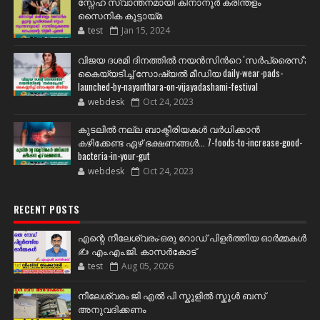
സ്നേഹ സ്വാന്തനമായി കിനാനൂർ കരിന്തളം
സൈനിക കൂട്ടായ്മ
test
Jan 15, 2024
വിജയ ദശമി ദിനത്തില്‍ നയന്‍സിന്‍റെ 'സര്‍പ്രൈസ്';
കൈയ്യടിച്ച് സോഷ്യല്‍ മീഡിയ daily-wear-pads-
launched-by-nayanthara-on-vijayadashami-festival
webdesk
Oct 24, 2023
കുടലിൽ നല്ല ബാക്ടീരിയകൾ വര്‍ധിക്കാന്‍
കഴിക്കേണ്ട ഏഴ് ഭക്ഷണങ്ങള്‍... 7-foods-to-increase-good-
bacteria-in-your-gut
webdesk
Oct 24, 2023
RECENT POSTS
എന്റെ നീലേശ്വരം:ഒരു റോഡ് പിളർത്തിയ ഓർമ്മകൾ
✍️ എം.എം.ജി. കാസർകോട്
test
Aug 05, 2026
നീലേശ്വരം ജി എൽ പി സ്കൂളിൽ സ്കൂൾ ബസ്
അനുവദിക്കണം