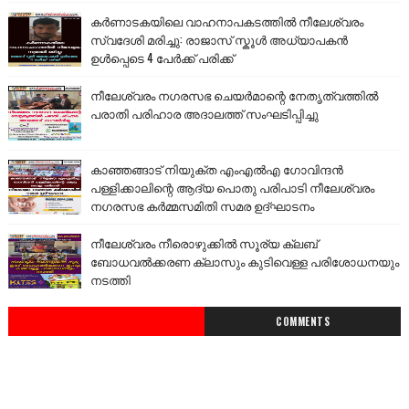
കർണാടകയിലെ വാഹനാപകടത്തിൽ നീലേശ്വരം
സ്വദേശി മരിച്ചു: രാജാസ് സ്കൂൾ അധ്യാപകൻ
ഉൾപ്പെടെ 4 പേർക്ക് പരിക്ക്
നീലേശ്വരം നഗരസഭ ചെയർമാന്റെ നേതൃത്വത്തിൽ
പരാതി പരിഹാര അദാലത്ത് സംഘടിപ്പിച്ചു
കാഞ്ഞങ്ങാട് നിയുക്ത എംഎൽഎ ഗോവിന്ദൻ
പള്ളിക്കാലിന്റെ ആദ്യ പൊതു പരിപാടി നീലേശ്വരം
നഗരസഭ കർമ്മസമിതി സമര ഉദ്ഘാടനം
നീലേശ്വരം നീരൊഴുക്കിൽ സൂര്യ ക്ലബ്
ബോധവൽക്കരണ ക്ലാസും കുടിവെള്ള പരിശോധനയും
നടത്തി
COMMENTS