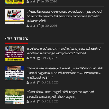
test
Jul 30, 2026
നീലേശ്വരത്തെ പഴയപാലം പൊളിക്കാനുള്ള നടപടി
വേഗത്തിലാക്കണം :നീലേശ്വരം നഗരസഭ ജനകീയ
കർമ്മസമിതി
test
Jul 30, 2026
NEWS FEATURES
കാര്യംങ്കോട് അംഗണവാടിക്ക് ഏറുമാടം ഫ്രണ്ട്സ്
കാര്യംങ്കോട് വാട്ടർ പ്യൂരിഫയർ നൽകി.
test
Oct 24, 2025
നീലേശ്വരം അങ്കക്കളരി കള്ളിപ്പാൽ വീട് തറവാട് ശ്രീ
പാടാർകുളങ്ങര ഭഗവതി ദേവസ്ഥാനം പത്താമുദയം
അടിയന്തിരം 27 ന്
test
Oct 23, 2025
നീലേശ്വരം അങ്കക്കളരി ശ്രീ വേട്ടക്കൊരുമകൻ
ക്ഷേത്ര നെൽകൃഷി വിളവെടുത്തു
test
Oct 23, 2025