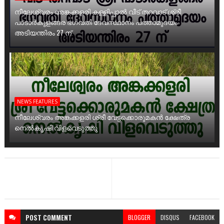
നീലേശ്വരം അങ്കക്കളരി കള്ളിപ്പാൽ വീട് തറവാട് ശ്രീ
പാടാർകുളങ്ങര ഭഗവതി ദേവസ്ഥാനം പത്താമുദയം
അടിയന്തിരം 27 ന്
NEWS FEATURES
നീലേശ്വരം അങ്കക്കളരി ശ്രീ വേട്ടക്കൊരുമകൻ ക്ഷേത്ര
നെൽകൃഷി വിളവെടുത്തു
POST
COMMENT
BLOGGER
DISQUS
FACEBOOK