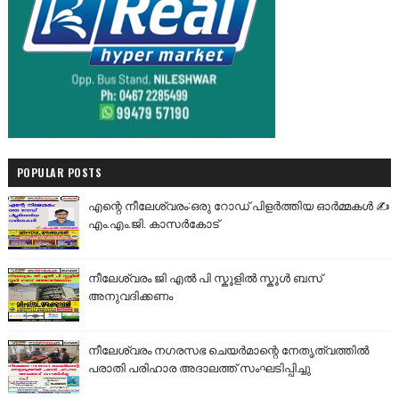
POPULAR POSTS
എന്റെ നീലേശ്വരം:ഒരു റോഡ് പിളർത്തിയ ഓർമ്മകൾ ✍️
എം.എം.ജി. കാസർകോട്
നീലേശ്വരം ജി എൽ പി സ്കൂളിൽ സ്കൂൾ ബസ്
അനുവദിക്കണം
നീലേശ്വരം നഗരസഭ ചെയർമാന്റെ നേതൃത്വത്തിൽ
പരാതി പരിഹാര അദാലത്ത് സംഘടിപ്പിച്ചു