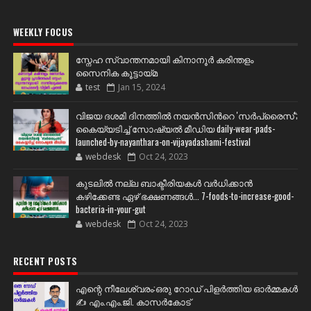
WEEKLY FOCUS
സ്നേഹ സ്വാന്തനമായി കിനാനൂർ കരിന്തളം
സൈനിക കൂട്ടായ്മ
test
Jan 15, 2024
വിജയ ദശമി ദിനത്തില്‍ നയന്‍സിന്‍റെ 'സര്‍പ്രൈസ്';
കൈയ്യടിച്ച് സോഷ്യല്‍ മീഡിയ daily-wear-pads-
launched-by-nayanthara-on-vijayadashami-festival
webdesk
Oct 24, 2023
കുടലിൽ നല്ല ബാക്ടീരിയകൾ വര്‍ധിക്കാന്‍
കഴിക്കേണ്ട ഏഴ് ഭക്ഷണങ്ങള്‍... 7-foods-to-increase-good-
bacteria-in-your-gut
webdesk
Oct 24, 2023
RECENT POSTS
എന്റെ നീലേശ്വരം:ഒരു റോഡ് പിളർത്തിയ ഓർമ്മകൾ
✍️ എം.എം.ജി. കാസർകോട്