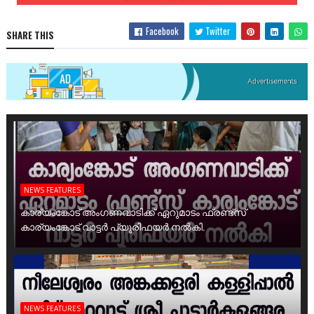
Facebook
Twitter
SHARE THIS
NEWS FEATURES
കാര്യംങ്കോട് അംഗണവാടിക്ക് ഏറുമാടം ഫ്രണ്ട്സ്
കാര്യംങ്കോട് വാട്ടർ പ്യൂരിഫയർ നൽകി.
NEWS FEATURES