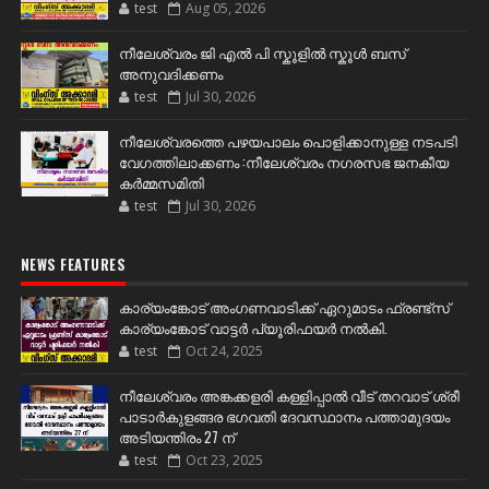
test
Aug 05, 2026
നീലേശ്വരം ജി എൽ പി സ്കൂളിൽ സ്കൂൾ ബസ്
അനുവദിക്കണം
test
Jul 30, 2026
നീലേശ്വരത്തെ പഴയപാലം പൊളിക്കാനുള്ള നടപടി
വേഗത്തിലാക്കണം :നീലേശ്വരം നഗരസഭ ജനകീയ
കർമ്മസമിതി
test
Jul 30, 2026
NEWS FEATURES
കാര്യംങ്കോട് അംഗണവാടിക്ക് ഏറുമാടം ഫ്രണ്ട്സ്
കാര്യംങ്കോട് വാട്ടർ പ്യൂരിഫയർ നൽകി.
test
Oct 24, 2025
നീലേശ്വരം അങ്കക്കളരി കള്ളിപ്പാൽ വീട് തറവാട് ശ്രീ
പാടാർകുളങ്ങര ഭഗവതി ദേവസ്ഥാനം പത്താമുദയം
അടിയന്തിരം 27 ന്
test
Oct 23, 2025