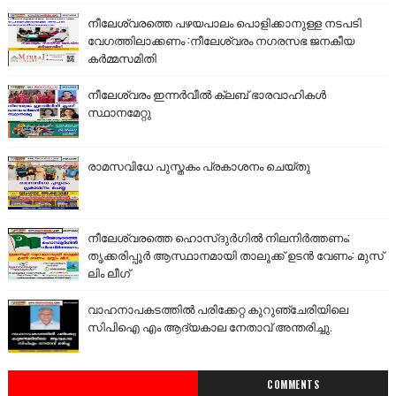
നീലേശ്വരത്തെ പഴയപാലം പൊളിക്കാനുള്ള നടപടി
വേഗത്തിലാക്കണം :നീലേശ്വരം നഗരസഭ ജനകീയ
കർമ്മസമിതി
നീലേശ്വരം ഇന്നർവീൽ ക്ലബ് ഭാരവാഹികൾ
സ്ഥാനമേറ്റു
രാമസവിധേ പുസ്തകം പ്രകാശനം ചെയ്തു
നീലേശ്വരത്തെ ഹൊസ്ദുർഗിൽ നിലനിർത്തണം;
തൃക്കരിപ്പൂർ ആസ്ഥാനമായി താലൂക്ക് ഉടൻ വേണം: മുസ്
ലിം ലീഗ്
വാഹനാപകടത്തിൽ പരിക്കേറ്റ കുറുഞ്ചേരിയിലെ
സിപിഐ എം ആദ്യകാല നേതാവ് അന്തരിച്ചു.
COMMENTS