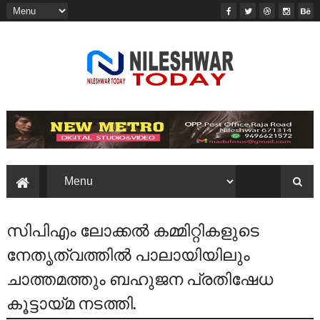
സിപിഎം ലോക്കൽ കമ്മിറ്റികളുടെ
നേതൃത്വത്തിൽ പാലായിയിലും
ചാത്തമത്തും ബഹുജന പ്രതിഷേധ
കൂട്ടായ്മ നടത്തി.