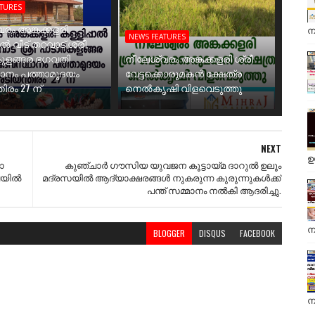
ATURES
രം അങ്കക്കളരി
ന
NEWS FEATURES
ാൽ വീട് തറവാട് ശ്രീ
ുളങ്ങര ഭഗവതി
നീലേശ്വരം അങ്കക്കളരി ശ്രീ
ാനം പത്താമുദയം
വേട്ടക്കൊരുമകൻ ക്ഷേത്ര
ിരം 27 ന്
നെൽകൃഷി വിളവെടുത്തു
NEXT
ഉ
ാ
കുഞ്ചാർ ഗൗസിയ യുവജന കൂട്ടായ്മ ദാറുൽ ഉലൂം
യില്‍
മദ്രസയിൽ ആദ്യാക്ഷരങ്ങൾ നുകരുന്ന കുരുന്നുകൾക്ക്
പന്ത് സമ്മാനം നൽകി ആദരിച്ചു.
ന
BLOGGER
DISQUS
FACEBOOK
ന