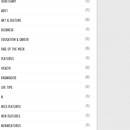
(1)
0OBITUARY
(7)
ADVT
(6)
ART & CULTURE
(1)
BUSINESS
(2)
EDUCATION & CAREER
(5)
FACE OF THE WEEK
(1)
FEATURES
(2)
HEALTH
(6)
KASARAGOD
(2)
LIFE TIPS
(1)
N
(1)
NEES FEATURES
(1)
NEW FEATURES
(1)
NEWAFEATURES