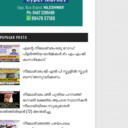
POPULAR POSTS
എന്റെ നീലേശ്വരം:ഒരു റോഡ്
പിളർത്തിയ ഓർമ്മകൾ ✍️ എം.എം.ജി.
കാസർകോട്
നീലേശ്വരം ജി എൽ പി സ്കൂളിൽ സ്കൂൾ
ബസ് അനുവദിക്കണം
നീലേശ്വരം ശ്രീ പുതിയ പറമ്പത്ത്
ഭഗവതി ക്ഷേത്രം ആചാര സ്ഥാനികൻ
നീലായിയിലെ സുകുമാരൻ
ന്തിത്തിരിയൻ (72) അന്തരിച്ചു.
നീലേശ്വരത്തെ പഴയപാലം