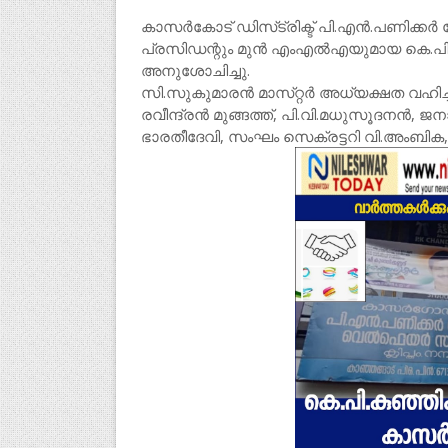
കാസര്‍കോട്‌ ഡിസ്‌ട്രിക്ട്‌ പി.എന്‍.പണിക
പ്രസിഡന്റും മുന്‍ എംഎല്‍എയുമായ കെ.പി.
അനുശോചിച്ചു.
സി.സുകുമാരന്‍ മാസ്‌റ്റര്‍ അധ്യക്ഷത വഹിച്
രവീന്ദ്രന്‍ മുങ്ങത്ത്‌, പി.വി.മധുസൂദനന്‍, ജന
ഭാരതീദേവി, സംഘം സെക്രട്ടറി വി.അംബിക, 