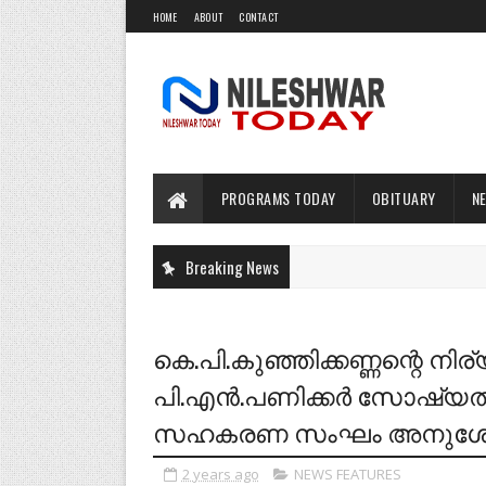
HOME
ABOUT
CONTACT
PROGRAMS TODAY
OBITUARY
N
Breaking News
കെ.പി.കുഞ്ഞിക്കണ്ണന്റെ നിര്
പി.എന്‍.പണിക്കര്‍ സോഷ്യല്‍ 
സഹകരണ സംഘം അനുശോചി
2 years ago
NEWS FEATURES