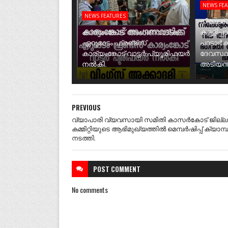
NEWS FE
NEWS FEATURES
നീലേശ്വ
കാര്യംങ്കോട് അംഗണവാടിക്ക്
കള്ളിപ്പ
ഏറുമാടം ഫ്രണ്ട്സ്
പാടാർക
കാര്യംങ്കോട് വാട്ടർ പ്യൂരിഫയർ
ദേവസ്ഥ
നൽകി.
അടിയന്ത
PREVIOUS
വ്യാപാരി വ്യവസായി സമിതി കാസര്‍കോട് ജില്ല
കമ്മിറ്റിയുടെ ആഭിമുഖ്യത്തില്‍ മെമ്പര്‍ഷിപ്പ് ക്യാമ്പ
നടത്തി.
POST
COMMENT
No comments