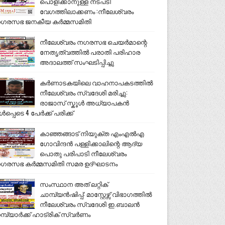
പൊളിക്കാനുള്ള നടപടി
വേഗത്തിലാക്കണം :നീലേശ്വരം
ഗരസഭ ജനകീയ കർമ്മസമിതി
നീലേശ്വരം നഗരസഭ ചെയർമാന്റെ
നേതൃത്വത്തിൽ പരാതി പരിഹാര
അദാലത്ത് സംഘടിപ്പിച്ചു
കർണാടകയിലെ വാഹനാപകടത്തിൽ
നീലേശ്വരം സ്വദേശി മരിച്ചു:
രാജാസ് സ്കൂൾ അധ്യാപകൻ
ൾപ്പെടെ 4 പേർക്ക് പരിക്ക്
കാഞ്ഞങ്ങാട് നിയുക്ത എംഎൽഎ
ഗോവിന്ദൻ പള്ളിക്കാലിന്റെ ആദ്യ
പൊതു പരിപാടി നീലേശ്വരം
ഗരസഭ കർമ്മസമിതി സമര ഉദ്ഘാടനം
സംസ്ഥാന അത് ലറ്റിക്
ചാമ്പ്യൻഷിപ്പ്: മാസ്റ്റേഴ്സ് വിഭാഗത്തിൽ
നീലേശ്വരം സ്വദേശി ഇ.ബാലൻ
മ്പ്യാർക്ക് ഹാട്രിക് സ്വർണം