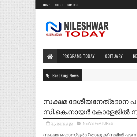
HOME
ABOUT
CONTACT
PROGRAMS TODAY
OBITUARY
N
Breaking News
സക്ഷമ ദേശീയനേത്രദാന പക്
സി.കെ.നായര്‍ കോളേജില്‍ ന
2 years ago
NEWS FEATURES
സക്ഷമ ഹൊസ്‌ദുര്‍ഗ്‌ താലുക്ക്‌ സമിതി പടന്നക്