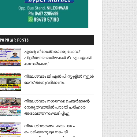
POPULAR POSTS
എന്റെ നീലേശ്വരം:ഒരു റോഡ്
പിളർത്തിയ ഓർമ്മകൾ ✍️ എം.എം.ജി.
കാസർകോട്
നീലേശ്വരം ജി എൽ പി സ്കൂളിൽ സ്കൂൾ
ബസ് അനുവദിക്കണം
നീലേശ്വരം നഗരസഭ ചെയർമാന്റെ
നേതൃത്വത്തിൽ പരാതി പരിഹാര
അദാലത്ത് സംഘടിപ്പിച്ചു
നീലേശ്വരത്തെ പഴയപാലം
പൊളിക്കാനുള്ള നടപടി