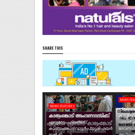
SHARE THIS
NEWS FE
NEWS FEATURES
നീലേശ്വ
കാര്യംങ്കോട് അംഗണവാടിക്ക്
കള്ളിപ്പ
ഏറുമാടം ഫ്രണ്ട്സ്
പാടാർക
കാര്യംങ്കോട് വാട്ടർ പ്യൂരിഫയർ
ദേവസ്ഥ
നൽകി.
അടിയന്ത