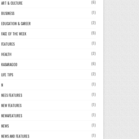
(6)
ART & CULTURE
(1)
BUSINESS
(2)
EDUCATION & CAREER
(5)
FACE OF THE WEEK
(1)
FEATURES
(2)
HEALTH
(6)
KASARAGOD
(2)
LIFE TIPS
(1)
N
(1)
NEES FEATURES
(1)
NEW FEATURES
(1)
NEWAFEATURES
(1)
NEWS
(1)
NEWS AND FEATURES