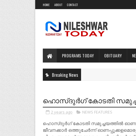
HOME
ABOUT
CONTACT
PROGRAMS TODAY
OBITUARY
N
Breaking News
ഹൊസ്ദുർഗ് കോടതി സമുച
2 years ago
NEWS FEATURES
ഹൊസ്ദുർഗ് കോടതി സമുച്ചയത്തിൽ ഓണ
ജീവനക്കാർ ഒത്തുചേർന്ന് ഓണപ്പൂക്കളമൊര