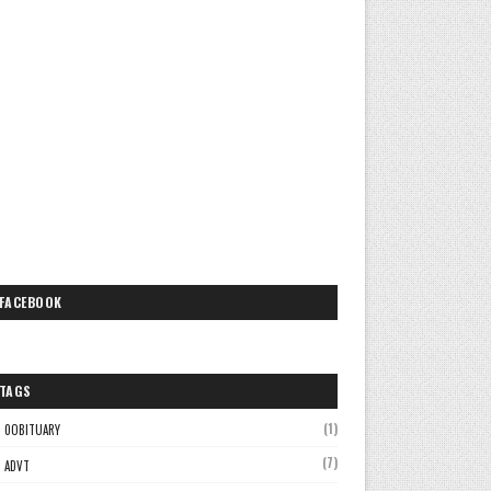
FACEBOOK
TAGS
(1)
0OBITUARY
(7)
ADVT