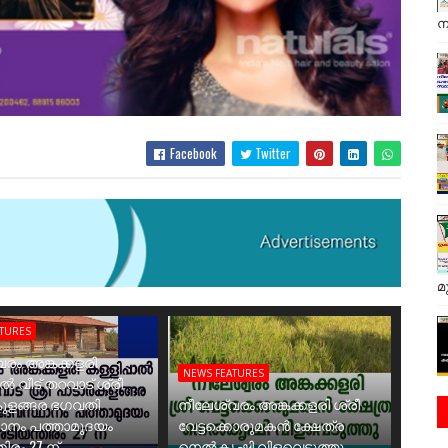
ന
Facebook
Twitter
മ
ATURES
രം അങ്കക്കളരി
NEWS FEATURES
ാൽ വീട് തറവാട് ശ്രീ
ുളങ്ങര ഭഗവതി
നീലേശ്വരം അങ്കക്കളരി ശ്രീ
ാനം പത്താമുദയം
വേട്ടക്കൊരുമകൻ ക്ഷേത്ര
ിരം 27 ന്
നെൽകൃഷി വിളവെടുത്തു