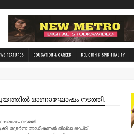
EWS FEATURES
EDUCATION & CAREER
RELIGION & SPIRITUALITY
്ചയത്തിൽ ഓണാഘോഷം നടത്തി.
ാഘോഷം നടത്തി.
ുക്കി. തുടർന്ന് അഡീഷണൽ ജില്ലാ ജഡ്ജ്