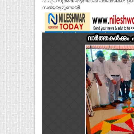
പി.എം.സുരേഷ് ആഘോഷ പരിപാടികൾ ഉദ്
സദ്യയുമുണ്ടായി.