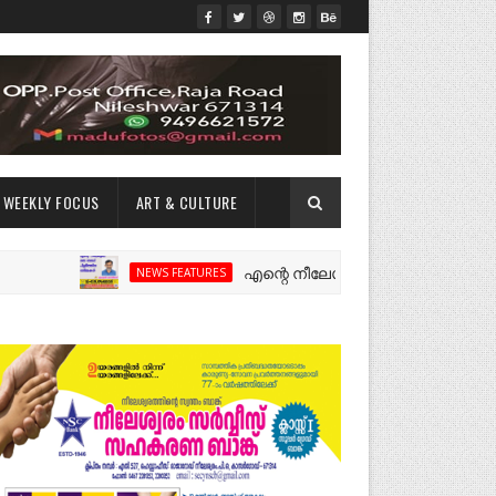
WEEKLY FOCUS
ART & CULTURE
എന്റെ നീലേശ്വരം:ഒരു റോഡ് പിളർത്തിയ ഓ
NEWS FEATURES