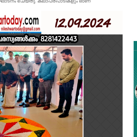
ഘാടനം ചെയ്തു. കലാപരിപാടികളും ഓണ