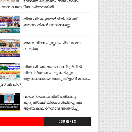
വേഗത്തിലാക്കണം :നീലേശ്വരം
ഗരസഭ ജനകീയ കർമ്മസമിതി
നീലേശ്വരം ഇന്നർവീൽ ക്ലബ്
ഭാരവാഹികൾ സ്ഥാനമേറ്റു
രാമസവിധേ പുസ്തകം പ്രകാശനം
ചെയ്തു
നീലേശ്വരത്തെ ഹൊസ്ദുർഗിൽ
നിലനിർത്തണം; തൃക്കരിപ്പൂർ
ആസ്ഥാനമായി താലൂക്ക് ഉടൻ വേണം:
ുസ് ലിം ലീഗ്
വാഹനാപകടത്തിൽ പരിക്കേറ്റ
കുറുഞ്ചേരിയിലെ സിപിഐ എം
ആദ്യകാല നേതാവ് അന്തരിച്ചു.
COMMENTS