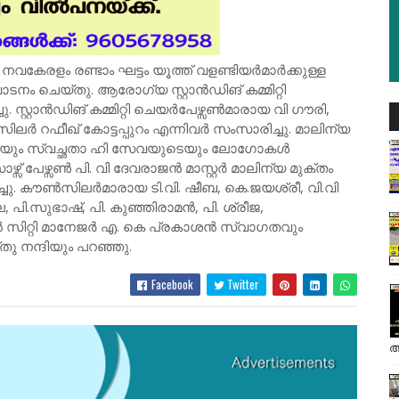
േരളം രണ്ടാം ഘട്ടം യൂത്ത് വളണ്ടിയർമാർക്കുള്ള
ടനം ചെയ്തു. ആരോഗ്യ സ്റ്റാൻഡിങ് കമ്മിറ്റി
 സ്റ്റാൻഡിങ് കമ്മിറ്റി ചെയർപേഴ്സൺമാരായ വി ഗൗരി,
ലർ റഫീഖ് കോട്ടപ്പുറം എന്നിവർ സംസാരിച്ചു. മാലിന്യ
റെയും സ്വച്ഛതാ ഹി സേവയുടെയും ലോഗോകൾ
 പേഴ്സൺ പി. വി ദേവരാജൻ മാസ്റ്റർ മാലിന്യ മുക്തം
ചു. കൗൺസിലർമാരായ ടി.വി. ഷീബ, കെ.ജയശ്രീ, വി.വി
 പി.സുഭാഷ്, പി. കുഞ്ഞിരാമൻ, പി. ശ്രീജ,
ൻ സിറ്റി മാനേജർ എ. കെ പ്രകാശൻ സ്വാഗതവും
തു നന്ദിയും പറഞ്ഞു.
Facebook
Twitter
അ