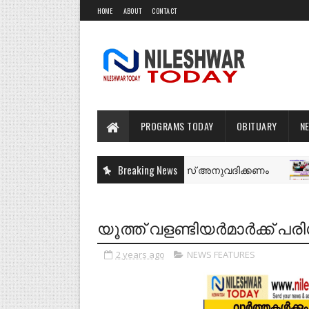
HOME
ABOUT
CONTACT
PROGRAMS TODAY
OBITUARY
N
വരം ജി എൽ പി സ്കൂളിൽ സ്കൂൾ ബസ് അനുവദിക്കണം
Breaking News
NEWS
യൂത്ത് വളണ്ടിയർമാർക്ക് പ
2 years ago
NEWS FEATURES