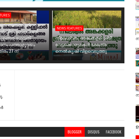
ATURES
രം അങ്കക്കളരി
NEWS FEATURES
ാൽ വീട് തറവാട് ശ്രീ
ുളങ്ങര ഭഗവതി
നീലേശ്വരം അങ്കക്കളരി ശ്രീ
ന
ാനം പത്താമുദയം
വേട്ടക്കൊരുമകൻ ക്ഷേത്ര
ിരം 27 ന്
നെൽകൃഷി വിളവെടുത്തു
ൽ
ന
ു.
ാർ
ഉ
BLOGGER
DISQUS
FACEBOOK