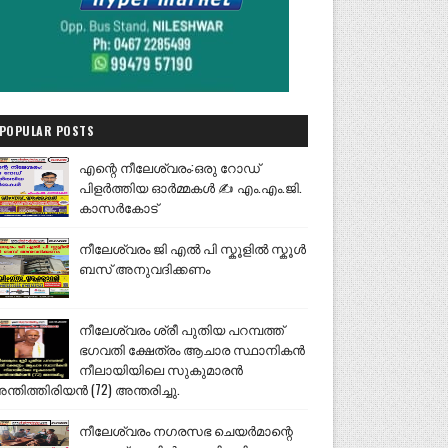
POPULAR POSTS
എന്റെ നീലേശ്വരം:ഒരു റോഡ്
പിളർത്തിയ ഓർമ്മകൾ ✍️ എം.എം.ജി.
കാസർകോട്
നീലേശ്വരം ജി എൽ പി സ്കൂളിൽ സ്കൂൾ
ബസ് അനുവദിക്കണം
നീലേശ്വരം ശ്രീ പുതിയ പറമ്പത്ത്
ഭഗവതി ക്ഷേത്രം ആചാര സ്ഥാനികൻ
നീലായിയിലെ സുകുമാരൻ
ന്തിത്തിരിയൻ (72) അന്തരിച്ചു.
നീലേശ്വരം നഗരസഭ ചെയർമാന്റെ