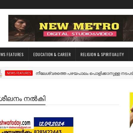
EWS FEATURES
EDUCATION & CAREER
RELIGION & SPIRITUALITY
നീലേശ്വരത്തെ പഴയപാലം പൊളിക്കാനുള്ള നടപടി വേഗത
 FEATURES
രിശീലനം നൽകി