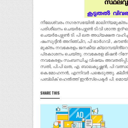
നീലേശ്വരം നഗരസഭയിൽ മാലിന്യമുക്തം നവക
പരിശീലനം ചെയർപേഴ്സൺ ടി.വി ശാന്ത ഉദ്ഘാ
ചെയർപേഴ്സൺ ടി. പി ലത അധ്യക്ഷത വഹിച്ചു.
ഷംസുദ്ദീൻ അറിഞ്ചിറ, പി ഭാർഗവി , കൗൺസി
മുക്തം നവകേരളം ജനകീയ ക്യാമ്പയിൻ്
പ്രകാശനം ചെയ്തു. നവകേരള മിഷൻ റിസോഴ്സ്
നവകേരളം സംബന്ധിച്ച വിഷയം അവതരിപ്പിച്
സതി, പി.പി ലത, എ. ബാലകൃഷ്ണൻ, പി വത്സല,
കെ.മോഹനൻ, എന്നിവർ പങ്കെടുത്തു. ക്ലീ
പബ്ലിക് ഹെൽത്ത്‌ ഇൻസ്‌പെക്ടർ പി. മൊയ്‌
SHARE THIS