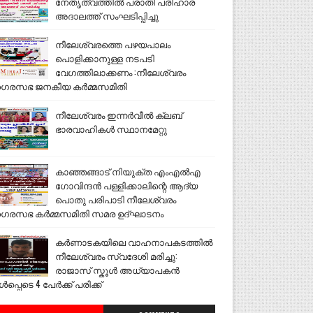
നേതൃത്വത്തിൽ പരാതി പരിഹാര
അദാലത്ത് സംഘടിപ്പിച്ചു
നീലേശ്വരത്തെ പഴയപാലം
പൊളിക്കാനുള്ള നടപടി
വേഗത്തിലാക്കണം :നീലേശ്വരം
ഗരസഭ ജനകീയ കർമ്മസമിതി
നീലേശ്വരം ഇന്നർവീൽ ക്ലബ്
ഭാരവാഹികൾ സ്ഥാനമേറ്റു
കാഞ്ഞങ്ങാട് നിയുക്ത എംഎൽഎ
ഗോവിന്ദൻ പള്ളിക്കാലിന്റെ ആദ്യ
പൊതു പരിപാടി നീലേശ്വരം
ഗരസഭ കർമ്മസമിതി സമര ഉദ്ഘാടനം
കർണാടകയിലെ വാഹനാപകടത്തിൽ
നീലേശ്വരം സ്വദേശി മരിച്ചു:
രാജാസ് സ്കൂൾ അധ്യാപകൻ
ൾപ്പെടെ 4 പേർക്ക് പരിക്ക്