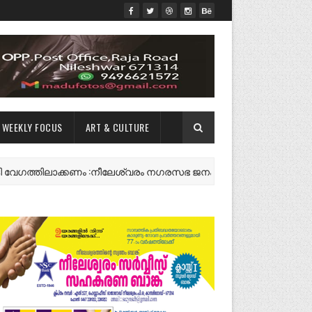
WEEKLY FOCUS
ART & CULTURE
്തിലാക്കണം :നീലേശ്വരം നഗരസഭ ജനകീയ കർമ്മസമിതി