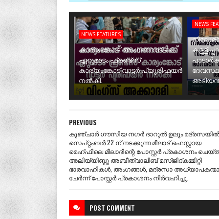
NEWS FE
NEWS FEATURES
നീലേശ്വ
കാര്യംങ്കോട് അംഗണവാടിക്ക്
കള്ളിപ്പ
ഏറുമാടം ഫ്രണ്ട്സ്
പാടാർക
കാര്യംങ്കോട് വാട്ടർ പ്യൂരിഫയർ
ദേവസ്ഥ
നൽകി.
അടിയന്ത
PREVIOUS
കുഞ്ചാർ ഗൗസിയ നഗർ ദാറുൽ ഉലൂം മദ്രസയി
സെപ്റ്റംബർ 22 ന് നടക്കുന്ന മീലാദ് ഫെസ്റ്റായ
മെഹ്ഫിലെ മീലാദിന്റെ പോസ്റ്റർ പ്രകാശനം ചെയ്ത
അലിയ്യിബ്നു അബീത്വാലിബ് മസ്ജിദ്കമ്മിറ്റി
ഭാരവാഹികൾ, അംഗങ്ങൾ, മദ്രസാ അധ്യാപകന്മ
ചേർന്ന് പോസ്റ്റർ പ്രകാശനം നിർവഹിച്ചു.
POST
COMMENT