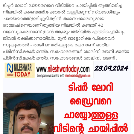
ടിപ്പർ ലോറി ഡ്രൈവറെ വീടിൻ്റെ ചായിപ്പിൽ തൂങ്ങിമരിച്ച
നിലയിൽ കണ്ടെത്തി.പേരോൽ വള്ളിക്കുന്ന് സ്വദേശിയും
ചായ്യോത്ത് ഇടിച്ചുടിതട്ടിൽ താമസക്കാരനുമായ
രാജേഷിനെയാണ് തൂങ്ങിയ നിലയിൽ കണ്ടത്. 42
വയസുകാരനാണ്. ഉടൻ ആശുപത്രിയിൽ എത്തിച്ചെങ്കിലും
ജീവൻ രക്ഷിക്കാനായില്ല. മുൻ ഓട്ടോറിക്ഷ ഡ്രൈവർ
സുകുമാരൻ - രാജി ദമ്പതികളുടെ മകനാണ്. ഭാര്യ
പ്രിൻസി.മകൾ: മന്ത്ര. സഹോദരങ്ങൾ ശാലിനി രജനി .ഭാര്യ
പ്രിൻസി.മകൾ: മന്ത്ര. സഹോദരങ്ങൾ ശാലിനി, രജനി .