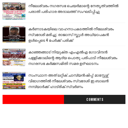
നീലേശ്വരം നഗരസഭ ചെയർമാന്റെ നേതൃത്വത്തിൽ
പരാതി പരിഹാര അദാലത്ത് സംഘടിപ്പിച്ചു
കർണാടകയിലെ വാഹനാപകടത്തിൽ നീലേശ്വരം
സ്വദേശി മരിച്ചു: രാജാസ് സ്കൂൾ അധ്യാപകൻ
ഉൾപ്പെടെ 4 പേർക്ക് പരിക്ക്
കാഞ്ഞങ്ങാട് നിയുക്ത എംഎൽഎ ഗോവിന്ദൻ
പള്ളിക്കാലിന്റെ ആദ്യ പൊതു പരിപാടി നീലേശ്വരം
നഗരസഭ കർമ്മസമിതി സമര ഉദ്ഘാടനം
സംസ്ഥാന അത് ലറ്റിക് ചാമ്പ്യൻഷിപ്പ്: മാസ്റ്റേഴ്സ്
വിഭാഗത്തിൽ നീലേശ്വരം സ്വദേശി ഇ.ബാലൻ
നമ്പ്യാർക്ക് ഹാട്രിക് സ്വർണം
COMMENTS