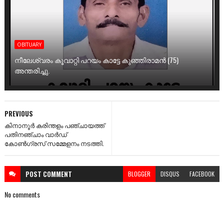
OBITUARY
നീലേശ്വരം കൂവാറ്റി പറയം കാട്ടേ കുഞ്ഞിരാമൻ (75)
അന്തരിച്ചു.
PREVIOUS
കിനാനൂർ കരിന്തളം പഞ്ചായത്ത്
പതിനഞ്ചാം വാർഡ്
കോൺഗ്രസ് സമ്മേളനം നടത്തി.
POST
COMMENT
BLOGGER
DISQUS
FACEBOOK
No comments