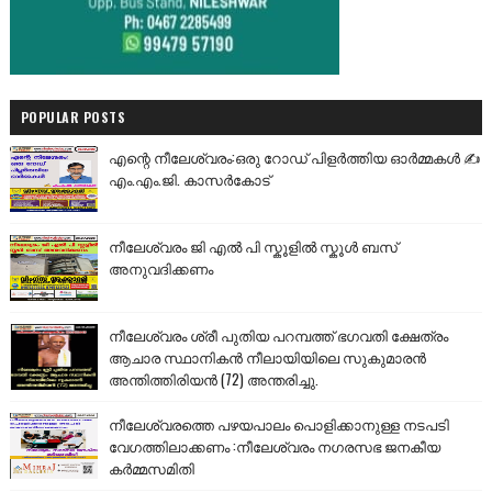
POPULAR POSTS
എന്റെ നീലേശ്വരം:ഒരു റോഡ് പിളർത്തിയ ഓർമ്മകൾ ✍️
എം.എം.ജി. കാസർകോട്
നീലേശ്വരം ജി എൽ പി സ്കൂളിൽ സ്കൂൾ ബസ്
അനുവദിക്കണം
നീലേശ്വരം ശ്രീ പുതിയ പറമ്പത്ത് ഭഗവതി ക്ഷേത്രം
ആചാര സ്ഥാനികൻ നീലായിയിലെ സുകുമാരൻ
അന്തിത്തിരിയൻ (72) അന്തരിച്ചു.
നീലേശ്വരത്തെ പഴയപാലം പൊളിക്കാനുള്ള നടപടി
വേഗത്തിലാക്കണം :നീലേശ്വരം നഗരസഭ ജനകീയ
കർമ്മസമിതി