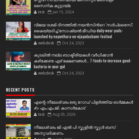
സൈനിക കൂട്ടായ്മ
test
Jan 15, 2024
വിജയ ദശമി ദിനത്തില്‍ നയന്‍സിന്‍റെ 'സര്‍പ്രൈസ്';
കൈയ്യടിച്ച് സോഷ്യല്‍ മീഡിയ daily-wear-pads-
launched-by-nayanthara-on-vijayadashami-festival
webdesk
Oct 24, 2023
കുടലിൽ നല്ല ബാക്ടീരിയകൾ വര്‍ധിക്കാന്‍
കഴിക്കേണ്ട ഏഴ് ഭക്ഷണങ്ങള്‍... 7-foods-to-increase-good-
bacteria-in-your-gut
webdesk
Oct 24, 2023
RECENT POSTS
എന്റെ നീലേശ്വരം:ഒരു റോഡ് പിളർത്തിയ ഓർമ്മകൾ
✍️ എം.എം.ജി. കാസർകോട്
test
Aug 05, 2026
നീലേശ്വരം ജി എൽ പി സ്കൂളിൽ സ്കൂൾ ബസ്
അനുവദിക്കണം