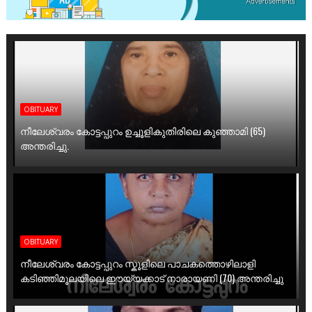
OBITUARY
നീലേശ്വരം കോട്ടപ്പുറം ഉച്ചൂളികുതിരിലെ കുഞ്ഞാമി (65)
അന്തരിച്ചു.
OBITUARY
നീലേശ്വരം കോട്ടപ്പുറം സ്കൂളിലെ പാചകത്തൊഴിലാളി
കടിഞ്ഞിമൂലയിലെ ഈയ്യക്കാട് നാരായണി (70) അന്തരിച്ചു