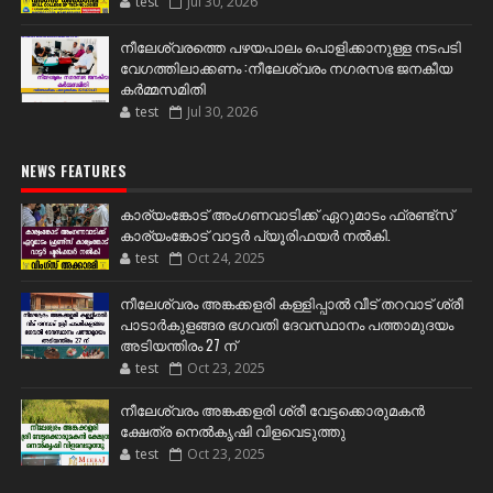
test
Jul 30, 2026
നീലേശ്വരത്തെ പഴയപാലം പൊളിക്കാനുള്ള നടപടി
വേഗത്തിലാക്കണം :നീലേശ്വരം നഗരസഭ ജനകീയ
കർമ്മസമിതി
test
Jul 30, 2026
NEWS FEATURES
കാര്യംങ്കോട് അംഗണവാടിക്ക് ഏറുമാടം ഫ്രണ്ട്സ്
കാര്യംങ്കോട് വാട്ടർ പ്യൂരിഫയർ നൽകി.
test
Oct 24, 2025
നീലേശ്വരം അങ്കക്കളരി കള്ളിപ്പാൽ വീട് തറവാട് ശ്രീ
പാടാർകുളങ്ങര ഭഗവതി ദേവസ്ഥാനം പത്താമുദയം
അടിയന്തിരം 27 ന്
test
Oct 23, 2025
നീലേശ്വരം അങ്കക്കളരി ശ്രീ വേട്ടക്കൊരുമകൻ
ക്ഷേത്ര നെൽകൃഷി വിളവെടുത്തു
test
Oct 23, 2025