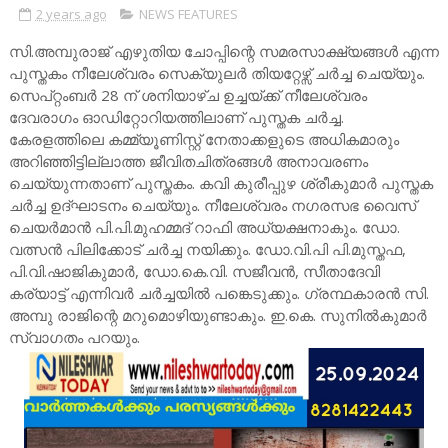
2 years ago
NEWS FEATURES
സി.അമ്പുരാജ് എഴുതിയ ചോപ്പിന്റെ സമരസാക്ഷ്യങ്ങൾ എന്ന
പുസ്തകം നീലേശ്വരം സെക്യുലർ തിയറ്റേഴ്സ് ചർച്ച ചെയ്യും.
സെപ്റ്റംബർ 28 ന് ശനിയാഴ്ച ഉച്ചയ്ക്ക് നീലേശ്വരം
ദേവരാഗം ഓഡിറ്റോറിയത്തിലാണ് പുസ്തക ചർച്ച.
കേരളത്തിലെ കമ്മ്യൂണിസ്റ്റ് നേതാക്കളുടെ അധികമാരും
അറിഞ്ഞിട്ടില്ലാത്ത ജീവിതചിത്രങ്ങൾ അനാവരണം
ചെയ്യുന്നതാണ് പുസ്തകം. കവി കുരീപ്പുഴ ശ്രീകുമാർ പുസ്തക
ചർച്ച ഉദ്ഘാടനം ചെയ്യും. നീലേശ്വരം നഗരസഭ വൈസ്
ചെയർമാൻ പി.പി.മുഹമ്മദ് റാഫി അധ്യക്ഷനാകും. ഡോ.
വത്സൻ പിലിക്കോട് ചർച്ച നയിക്കും. ഡോ.വി.പി പി.മുസ്തഫ,
പി.വി.ഷാജികുമാർ, ഡോ.കെ.വി. സജീവൻ, സീതാദേവി
കര്യാട്ട് എന്നിവർ ചർച്ചയിൽ പങ്കെടുക്കും. ഗ്രന്ഥകാരൻ സി.
അമ്പു രാജിന്റെ മറുമൊഴിയുണ്ടാകും. ഇ.കെ. സുനിൽകുമാർ
സ്വാഗതം പറയും.