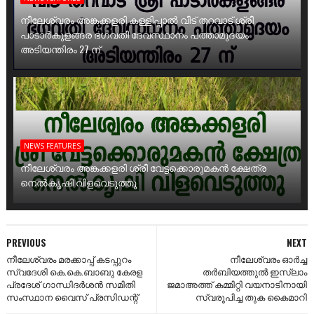
നീലേശ്വരം അങ്കക്കളരി കള്ളിപ്പാൽ വീട് തറവാട് ശ്രീ
പാടാർകുളങ്ങര ഭഗവതി ദേവസ്ഥാനം പത്താമുദയം
അടിയന്തിരം 27 ന്
NEWS FEATURES
നീലേശ്വരം അങ്കക്കളരി ശ്രീ വേട്ടക്കൊരുമകൻ ക്ഷേത്ര
നെൽകൃഷി വിളവെടുത്തു
PREVIOUS
NEXT
നീലേശ്വരം മരക്കാപ്പ്‌ കടപ്പുറം
നീലേശ്വരം ഓർച്ച
സ്വദേശി കെ.കെ.ബാബു കേരള
തർബിയത്തുൽ ഇസ്ലാം
പ്രദേശ്‌ ഗാന്ധിദര്‍ശന്‍ സമിതി
ജമാഅത്ത് കമ്മിറ്റി വയനാടിനായി
സംസ്ഥാന വൈസ്‌ പ്രസിഡന്റ്‌
സ്വരൂപിച്ച തുക കൈമാറി