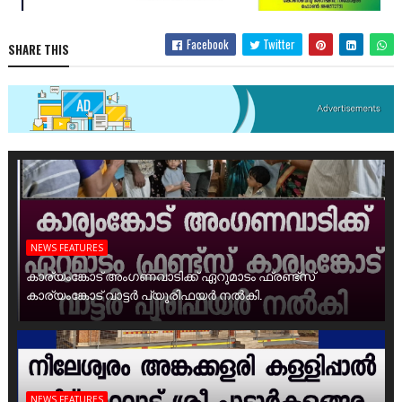
Facebook
Twitter
SHARE THIS
NEWS FEATURES
കാര്യംങ്കോട് അംഗണവാടിക്ക് ഏറുമാടം ഫ്രണ്ട്സ്
കാര്യംങ്കോട് വാട്ടർ പ്യൂരിഫയർ നൽകി.
NEWS FEATURES