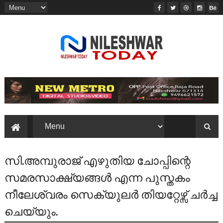
സി.അമ്പുരാജ് എഴുതിയ ചോപ്പിന്റെ
സമരസാക്ഷ്യങ്ങൾ എന്ന പുസ്തകം
നീലേശ്വരം സെക്യുലർ തിയറ്റേഴ്സ് ചർച്ച
ചെയ്യും.