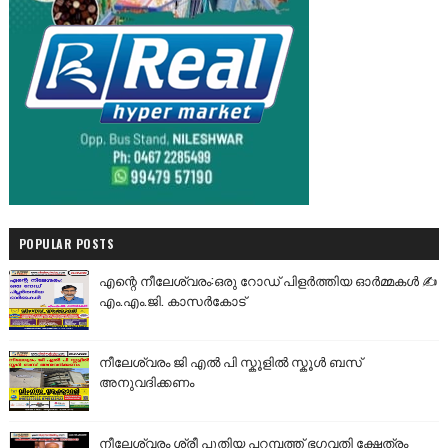
POPULAR POSTS
എന്റെ നീലേശ്വരം:ഒരു റോഡ് പിളർത്തിയ ഓർമ്മകൾ ✍️
എം.എം.ജി. കാസർകോട്
നീലേശ്വരം ജി എൽ പി സ്കൂളിൽ സ്കൂൾ ബസ്
അനുവദിക്കണം
നീലേശ്വരം ശ്രീ പുതിയ പറമ്പത്ത് ഭഗവതി ക്ഷേത്രം