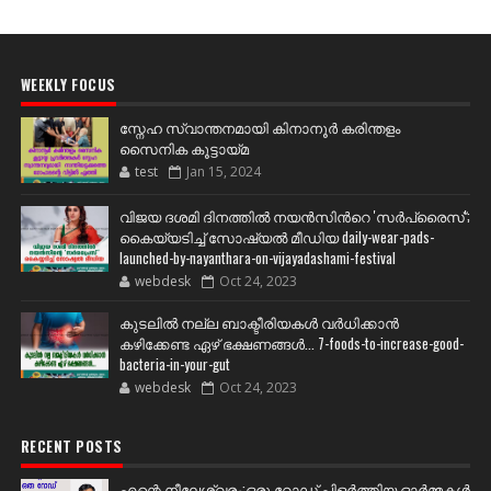
WEEKLY FOCUS
സ്നേഹ സ്വാന്തനമായി കിനാനൂർ കരിന്തളം
സൈനിക കൂട്ടായ്മ
test
Jan 15, 2024
വിജയ ദശമി ദിനത്തില്‍ നയന്‍സിന്‍റെ 'സര്‍പ്രൈസ്';
കൈയ്യടിച്ച് സോഷ്യല്‍ മീഡിയ daily-wear-pads-
launched-by-nayanthara-on-vijayadashami-festival
webdesk
Oct 24, 2023
കുടലിൽ നല്ല ബാക്ടീരിയകൾ വര്‍ധിക്കാന്‍
കഴിക്കേണ്ട ഏഴ് ഭക്ഷണങ്ങള്‍... 7-foods-to-increase-good-
bacteria-in-your-gut
webdesk
Oct 24, 2023
RECENT POSTS
എന്റെ നീലേശ്വരം:ഒരു റോഡ് പിളർത്തിയ ഓർമ്മകൾ