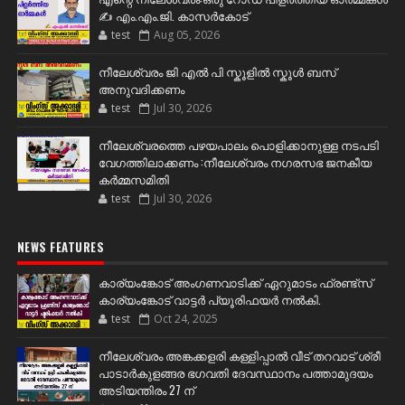
✍️ എം.എം.ജി. കാസർകോട്
test
Aug 05, 2026
നീലേശ്വരം ജി എൽ പി സ്കൂളിൽ സ്കൂൾ ബസ്
അനുവദിക്കണം
test
Jul 30, 2026
നീലേശ്വരത്തെ പഴയപാലം പൊളിക്കാനുള്ള നടപടി
വേഗത്തിലാക്കണം :നീലേശ്വരം നഗരസഭ ജനകീയ
കർമ്മസമിതി
test
Jul 30, 2026
NEWS FEATURES
കാര്യംങ്കോട് അംഗണവാടിക്ക് ഏറുമാടം ഫ്രണ്ട്സ്
കാര്യംങ്കോട് വാട്ടർ പ്യൂരിഫയർ നൽകി.
test
Oct 24, 2025
നീലേശ്വരം അങ്കക്കളരി കള്ളിപ്പാൽ വീട് തറവാട് ശ്രീ
പാടാർകുളങ്ങര ഭഗവതി ദേവസ്ഥാനം പത്താമുദയം
അടിയന്തിരം 27 ന്