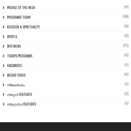
(4)
PROFILE OF THE WEEK
(10)
PROGRAMS TODAY
(5)
RELIGION & SPIRITUALITY
(2)
SPORTS
(11)
SPOTNEWS
(4)
TODAYS PROGRAMS
(1)
VACCANCIES
(4)
WEEKLY FOCUS
(1)
നീലേശ്വരം
(2)
ന്യൂസ് FEATURES
(1)
ന്യൂസ്ഡ് FEATURES