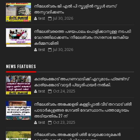
നീലേശ്വരം ജി എൽ പി സ്കൂളിൽ സ്കൂൾ ബസ്
അനുവദിക്കണം
test
Jul 30, 2026
നീലേശ്വരത്തെ പഴയപാലം പൊളിക്കാനുള്ള നടപടി
വേഗത്തിലാക്കണം :നീലേശ്വരം നഗരസഭ ജനകീയ
കർമ്മസമിതി
test
Jul 30, 2026
NEWS FEATURES
കാര്യംങ്കോട് അംഗണവാടിക്ക് ഏറുമാടം ഫ്രണ്ട്സ്
കാര്യംങ്കോട് വാട്ടർ പ്യൂരിഫയർ നൽകി.
test
Oct 24, 2025
നീലേശ്വരം അങ്കക്കളരി കള്ളിപ്പാൽ വീട് തറവാട് ശ്രീ
പാടാർകുളങ്ങര ഭഗവതി ദേവസ്ഥാനം പത്താമുദയം
അടിയന്തിരം 27 ന്
test
Oct 23, 2025
നീലേശ്വരം അങ്കക്കളരി ശ്രീ വേട്ടക്കൊരുമകൻ