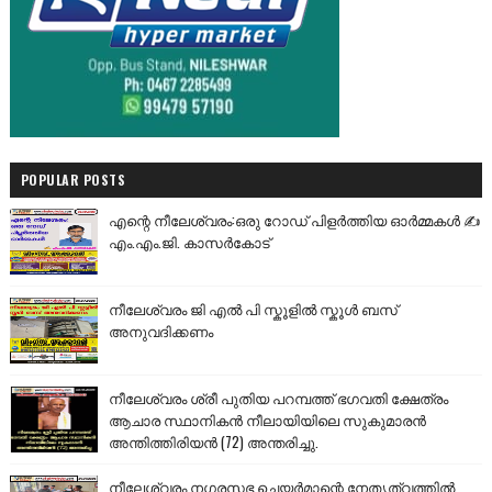
POPULAR POSTS
എന്റെ നീലേശ്വരം:ഒരു റോഡ് പിളർത്തിയ ഓർമ്മകൾ ✍️
എം.എം.ജി. കാസർകോട്
നീലേശ്വരം ജി എൽ പി സ്കൂളിൽ സ്കൂൾ ബസ്
അനുവദിക്കണം
നീലേശ്വരം ശ്രീ പുതിയ പറമ്പത്ത് ഭഗവതി ക്ഷേത്രം
ആചാര സ്ഥാനികൻ നീലായിയിലെ സുകുമാരൻ
അന്തിത്തിരിയൻ (72) അന്തരിച്ചു.
നീലേശ്വരം നഗരസഭ ചെയർമാന്റെ നേതൃത്വത്തിൽ