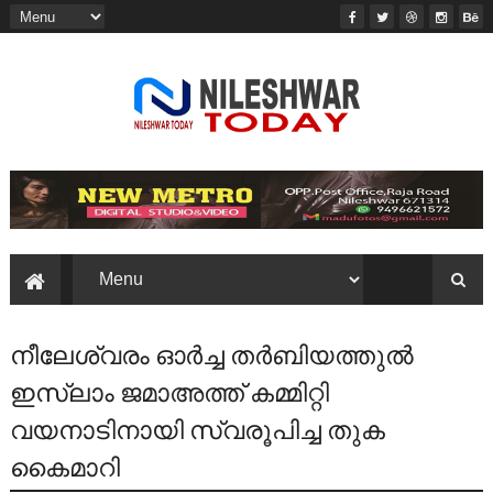
നീലേശ്വരം ഓർച്ച തർബിയത്തുൽ
ഇസ്ലാം ജമാഅത്ത് കമ്മിറ്റി
വയനാടിനായി സ്വരൂപിച്ച തുക
കൈമാറി