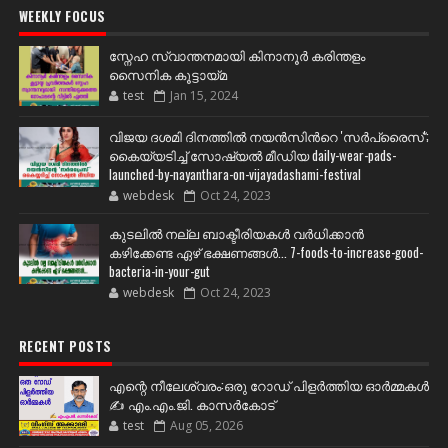
WEEKLY FOCUS
സ്നേഹ സ്വാന്തനമായി കിനാനൂർ കരിന്തളം
സൈനിക കൂട്ടായ്മ
test
Jan 15, 2024
വിജയ ദശമി ദിനത്തില്‍ നയന്‍സിന്‍റെ 'സര്‍പ്രൈസ്';
കൈയ്യടിച്ച് സോഷ്യല്‍ മീഡിയ daily-wear-pads-
launched-by-nayanthara-on-vijayadashami-festival
webdesk
Oct 24, 2023
കുടലിൽ നല്ല ബാക്ടീരിയകൾ വര്‍ധിക്കാന്‍
കഴിക്കേണ്ട ഏഴ് ഭക്ഷണങ്ങള്‍... 7-foods-to-increase-good-
bacteria-in-your-gut
webdesk
Oct 24, 2023
RECENT POSTS
എന്റെ നീലേശ്വരം:ഒരു റോഡ് പിളർത്തിയ ഓർമ്മകൾ
✍️ എം.എം.ജി. കാസർകോട്
test
Aug 05, 2026