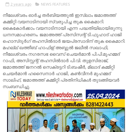
2 years ago
NEWS FEATURES
നീലേശ്വരം ഓർച്ച തർബിയത്തുൽ ഇസ്ലാം ജമാഅത്ത്
കമ്മിറ്റി വയനാടിനായി സ്വരൂപിച്ച തുക കൈമാറി.
കൈകോർക്കാം വയനാടിനായി എന്ന പദ്ധതിയിലായിരുന്നു
ധനസമാഹരണം. ജമാഅത്ത് പ്രസിസന്റ് ടി.ഫുഹാദ് ഹാജി
ഹൊസ്ദുർഗ് തഹസിൽദാർ ജയപ്രസാദിന് തുക കൈമാറി.
മഹല്ല് ഖത്തീബ് ഹാഫിള് അബ്ദുൽ ജലീൽ സഖാഫി,
നീലേശ്വരം നഗരസഭ വൈസ് ചെയർമാൻ പി.പി.മുഹമ്മദ്
റാഫി, അസിസ്റ്റന്റ് തഹസിൽദാർ പി.വി. തുളസിരാജ്,
ജമാഅത്ത് ജനറൽ സെക്രട്ടറി ടി.ബഷീർ, മിലാദ് കമ്മിറ്റി
ചെയർമാൻ ഹസൈനാർ ഹാജി, കൺവീനർ മുഹമ്മദ്
സാലിഹ്, ജമാഅത്ത് കമ്മിറ്റി പ്രതിനിധികൾ തുടങ്ങിയവർ
സംബന്ധിച്ചു.