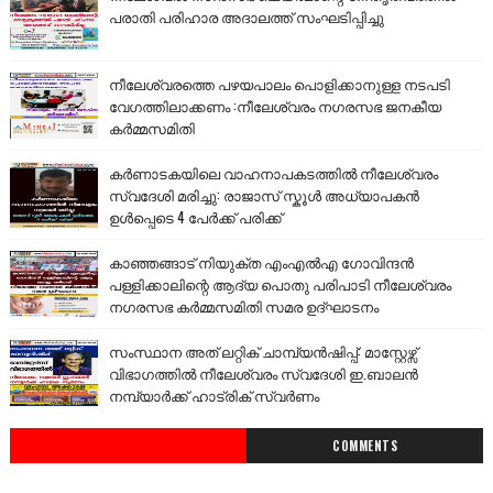
പരാതി പരിഹാര അദാലത്ത് സംഘടിപ്പിച്ചു
നീലേശ്വരത്തെ പഴയപാലം പൊളിക്കാനുള്ള നടപടി
വേഗത്തിലാക്കണം :നീലേശ്വരം നഗരസഭ ജനകീയ
കർമ്മസമിതി
കർണാടകയിലെ വാഹനാപകടത്തിൽ നീലേശ്വരം
സ്വദേശി മരിച്ചു: രാജാസ് സ്കൂൾ അധ്യാപകൻ
ഉൾപ്പെടെ 4 പേർക്ക് പരിക്ക്
കാഞ്ഞങ്ങാട് നിയുക്ത എംഎൽഎ ഗോവിന്ദൻ
പള്ളിക്കാലിന്റെ ആദ്യ പൊതു പരിപാടി നീലേശ്വരം
നഗരസഭ കർമ്മസമിതി സമര ഉദ്ഘാടനം
സംസ്ഥാന അത് ലറ്റിക് ചാമ്പ്യൻഷിപ്പ്: മാസ്റ്റേഴ്സ്
വിഭാഗത്തിൽ നീലേശ്വരം സ്വദേശി ഇ.ബാലൻ
നമ്പ്യാർക്ക് ഹാട്രിക് സ്വർണം
COMMENTS