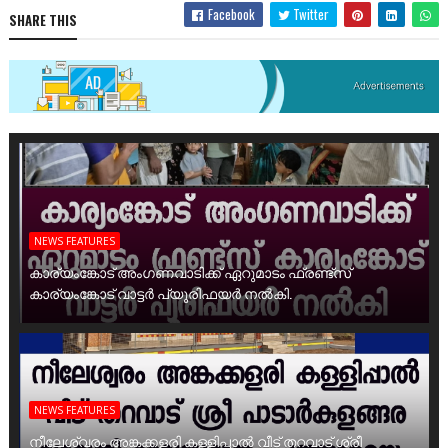
Facebook
Twitter
SHARE THIS
NEWS FEATURES
കാര്യംങ്കോട് അംഗണവാടിക്ക് ഏറുമാടം ഫ്രണ്ട്സ്
കാര്യംങ്കോട് വാട്ടർ പ്യൂരിഫയർ നൽകി.
NEWS FEATURES
നീലേശ്വരം അങ്കക്കളരി കള്ളിപ്പാൽ വീട് തറവാട് ശ്രീ