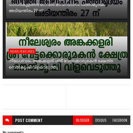
പാടാർകുളങ്ങര ഭഗവതി ദേവസ്ഥാനം പത്താമുദയം
അടിയന്തിരം 27 ന്
NEWS FEATURES
നീലേശ്വരം അങ്കക്കളരി ശ്രീ വേട്ടക്കൊരുമകൻ ക്ഷേത്ര
നെൽകൃഷി വിളവെടുത്തു
POST
COMMENT
BLOGGER
DISQUS
FACEBOOK
No comments