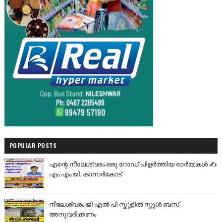
POPULAR POSTS
എന്റെ നീലേശ്വരം:ഒരു റോഡ് പിളർത്തിയ ഓർമ്മകൾ ✍️
എം.എം.ജി. കാസർകോട്
നീലേശ്വരം ജി എൽ പി സ്കൂളിൽ സ്കൂൾ ബസ്
അനുവദിക്കണം