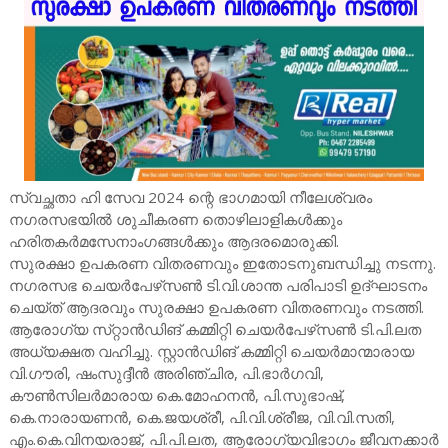
സ്വച്ഛതാ ഹി സേവ 2024 ന്റെ ഭാഗമായി നീലേശ്വരം
നഗരസഭയില്‍ ശുചീകരണ തൊഴിലാളികള്‍ക്കും
ഹരിതകര്‍മസേനാംഗങ്ങള്‍ക്കും ആദരമൊരുക്കി.
സുരക്ഷാ ഉപകരണ വിതരണവും ഇതോടനുബന്ധിച്ചു നടന്നു.
നഗരസഭ ചെയര്‍പേഴ്‌സണ്‍ ടി.വി.ശാന്ത പരിപാടി ഉദ്‌ഘാടനം
ചെയ്‌ത്‌ ആദരവും സുരക്ഷാ ഉപകരണ വിതരണവും നടത്തി.
ആരോഗ്യ സ്‌റ്റാന്‍ഡിങ്‌ കമ്മിറ്റി ചെയര്‍പേഴ്‌സണ്‍ ടി.പി.ലത
അധ്യക്ഷത വഹിച്ചു. സ്റ്റാന്‍ഡിങ്‌ കമ്മിറ്റി ചെയര്‍മാന്മാരായ
വി.ഗൗരി, ഷംസുദ്ദീന്‍ അരിഞ്ചിര, പി.ഭാര്‍ഗവി,
കൗണ്‍സിലര്‍മാരായ കെ.മോഹനന്‍, പി.സുഭാഷ്‌,
കെ.നാരായണന്‍, കെ.ജയശ്രീ, പി.വി.ശ്രീജ, വി.വി.സതി,
എം.കെ.വിനയരാജ്‌, പി.പി.ലത, ആരോഗ്യവിഭാഗം ജീവനക്കാര്‍