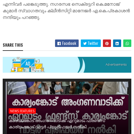
എന്നിവര്‍ പങ്കെടുത്തു. നഗരസഭ സെക്രട്ടറി കെ.മനോജ്‌
കുമാര്‍ സ്വാഗതവും ക്ലീന്‍സിറ്റി മാനേജര്‍ എ.കെ.പ്രകാശന്‍
നന്ദിയും പറഞ്ഞു.
Facebook
Twitter
SHARE THIS
NEWS FEATURES
കാര്യംങ്കോട് അംഗണവാടിക്ക് ഏറുമാടം ഫ്രണ്ട്സ്
കാര്യംങ്കോട് വാട്ടർ പ്യൂരിഫയർ നൽകി.