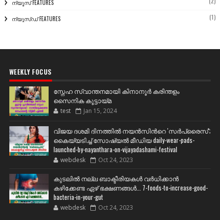
(2)
ന്യൂസ് FEATURES
(1)
ന്യൂസ്ഡ് FEATURES
WEEKLY FOCUS
സ്നേഹ സ്വാന്തനമായി കിനാനൂർ കരിന്തളം
സൈനിക കൂട്ടായ്മ
test
Jan 15, 2024
വിജയ ദശമി ദിനത്തില്‍ നയന്‍സിന്‍റെ 'സര്‍പ്രൈസ്';
കൈയ്യടിച്ച് സോഷ്യല്‍ മീഡിയ daily-wear-pads-
launched-by-nayanthara-on-vijayadashami-festival
webdesk
Oct 24, 2023
കുടലിൽ നല്ല ബാക്ടീരിയകൾ വര്‍ധിക്കാന്‍
കഴിക്കേണ്ട ഏഴ് ഭക്ഷണങ്ങള്‍... 7-foods-to-increase-good-
bacteria-in-your-gut
webdesk
Oct 24, 2023