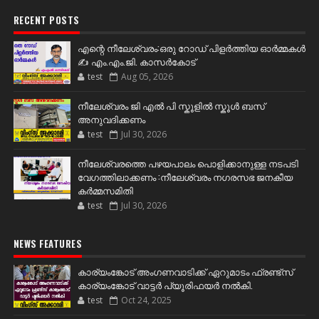
RECENT POSTS
എന്റെ നീലേശ്വരം:ഒരു റോഡ് പിളർത്തിയ ഓർമ്മകൾ
✍️ എം.എം.ജി. കാസർകോട്
test
Aug 05, 2026
നീലേശ്വരം ജി എൽ പി സ്കൂളിൽ സ്കൂൾ ബസ്
അനുവദിക്കണം
test
Jul 30, 2026
നീലേശ്വരത്തെ പഴയപാലം പൊളിക്കാനുള്ള നടപടി
വേഗത്തിലാക്കണം :നീലേശ്വരം നഗരസഭ ജനകീയ
കർമ്മസമിതി
test
Jul 30, 2026
NEWS FEATURES
കാര്യംങ്കോട് അംഗണവാടിക്ക് ഏറുമാടം ഫ്രണ്ട്സ്
കാര്യംങ്കോട് വാട്ടർ പ്യൂരിഫയർ നൽകി.
test
Oct 24, 2025