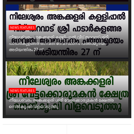
NEWS FEATURES
നീലേശ്വരം അങ്കക്കളരി കള്ളിപ്പാൽ വീട് തറവാട് ശ്രീ
പാടാർകുളങ്ങര ഭഗവതി ദേവസ്ഥാനം പത്താമുദയം
അടിയന്തിരം 27 ന്
NEWS FEATURES
നീലേശ്വരം അങ്കക്കളരി ശ്രീ വേട്ടക്കൊരുമകൻ ക്ഷേത്ര
നെൽകൃഷി വിളവെടുത്തു