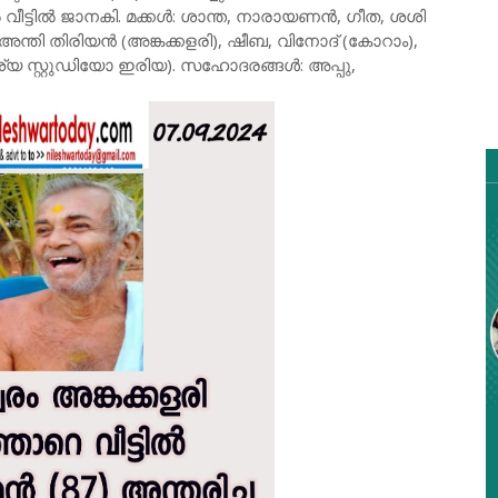
ൽ വീട്ടിൽ ജാനകി. മക്കൾ: ശാന്ത, നാരായണൻ, ഗീത, ശശി
അന്തി തിരിയൻ (അങ്കക്കളരി), ഷീബ, വിനോദ് (കോറാം),
്യ സ്റ്റുഡിയോ ഇരിയ). സഹോദരങ്ങൾ: അപ്പു,