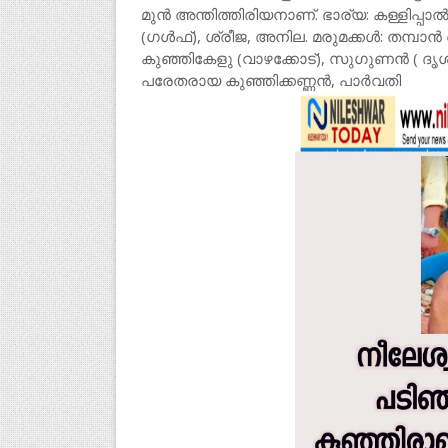
മുൻ അന്തിത്തിരിയനാണ്. ഭാര്യ: കള്ളിപ്പാ
(ഗൾഫ്), ശ്രീജ, അനില. മരുമക്കൾ: തമ്പാൻ 
കുഞ്ഞികേളു (വാഴക്കോട്), സുഗുണൻ ( ദൃശ
പരേതരായ കുഞ്ഞിക്കണ്ണൻ, പാർവതി