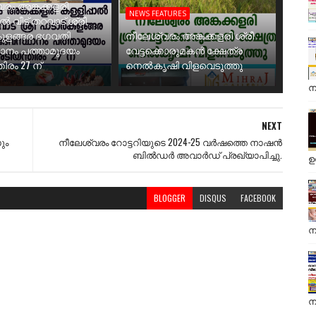
രം അങ്കക്കളരി
NEWS FEATURES
ാൽ വീട് തറവാട് ശ്രീ
ുളങ്ങര ഭഗവതി
നീലേശ്വരം അങ്കക്കളരി ശ്രീ
ാനം പത്താമുദയം
വേട്ടക്കൊരുമകൻ ക്ഷേത്ര
ിരം 27 ന്
നെൽകൃഷി വിളവെടുത്തു
ന
NEXT
ും
നീലേശ്വരം റോട്ടറിയുടെ 2024-25 വർഷത്തെ നാഷൻ
ബിൽഡർ അവാർഡ് പ്രഖ്യാപിച്ചു.
ഉ
BLOGGER
DISQUS
FACEBOOK
ന
ന