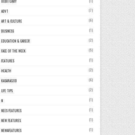
(1)
0OBITUARY
(7)
ADVT
(6)
ART & CULTURE
(1)
BUSINESS
(2)
EDUCATION & CAREER
(5)
FACE OF THE WEEK
(1)
FEATURES
(2)
HEALTH
(6)
KASARAGOD
(2)
LIFE TIPS
(1)
N
(1)
NEES FEATURES
(1)
NEW FEATURES
(1)
NEWAFEATURES