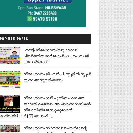
POPULAR POSTS
എന്റെ നീലേശ്വരം:ഒരു റോഡ്
പിളർത്തിയ ഓർമ്മകൾ ✍️ എം.എം.ജി.
കാസർകോട്
നീലേശ്വരം ജി എൽ പി സ്കൂളിൽ സ്കൂൾ
ബസ് അനുവദിക്കണം
നീലേശ്വരം ശ്രീ പുതിയ പറമ്പത്ത്
ഭഗവതി ക്ഷേത്രം ആചാര സ്ഥാനികൻ
നീലായിയിലെ സുകുമാരൻ
ന്തിത്തിരിയൻ (72) അന്തരിച്ചു.
നീലേശ്വരം നഗരസഭ ചെയർമാന്റെ