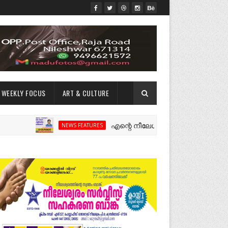
WEEKLY FOCUS
ART & CULTURE
എന്റെ നീലേശ്വരം:ഒരു റോഡ് പിളർത്തിയ 
NEWS FEATURES