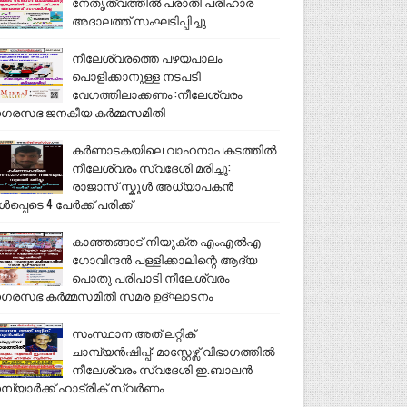
നേതൃത്വത്തിൽ പരാതി പരിഹാര
അദാലത്ത് സംഘടിപ്പിച്ചു
നീലേശ്വരത്തെ പഴയപാലം
പൊളിക്കാനുള്ള നടപടി
വേഗത്തിലാക്കണം :നീലേശ്വരം
ഗരസഭ ജനകീയ കർമ്മസമിതി
കർണാടകയിലെ വാഹനാപകടത്തിൽ
നീലേശ്വരം സ്വദേശി മരിച്ചു:
രാജാസ് സ്കൂൾ അധ്യാപകൻ
ൾപ്പെടെ 4 പേർക്ക് പരിക്ക്
കാഞ്ഞങ്ങാട് നിയുക്ത എംഎൽഎ
ഗോവിന്ദൻ പള്ളിക്കാലിന്റെ ആദ്യ
പൊതു പരിപാടി നീലേശ്വരം
ഗരസഭ കർമ്മസമിതി സമര ഉദ്ഘാടനം
സംസ്ഥാന അത് ലറ്റിക്
ചാമ്പ്യൻഷിപ്പ്: മാസ്റ്റേഴ്സ് വിഭാഗത്തിൽ
നീലേശ്വരം സ്വദേശി ഇ.ബാലൻ
മ്പ്യാർക്ക് ഹാട്രിക് സ്വർണം