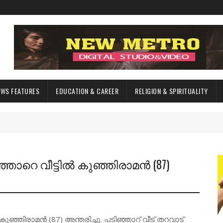
EWS FEATURES
EDUCATION & CAREER
RELIGION & SPIRITUALITY
്ഞാറെ വീട്ടിൽ കുഞ്ഞിരാമൻ (87)
ുഞ്ഞിരാമൻ (87) അന്തരിച്ചു. പടിഞ്ഞാറ് വീട് തറവാട്