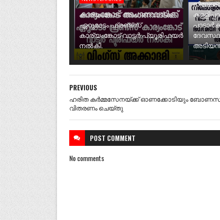
നീലേശ്വ
കാര്യംങ്കോട് അംഗണവാടിക്ക്
കള്ളിപ്പ
ഏറുമാടം ഫ്രണ്ട്സ്
പാടാർക
കാര്യംങ്കോട് വാട്ടർ പ്യൂരിഫയർ
ദേവസ്ഥ
നൽകി.
അടിയന്ത
PREVIOUS
ഹരിത കർമ്മസേനയ്ക്ക് ഓണക്കോടിയും ബോണസ
വിതരണം ചെയ്തു
POST
COMMENT
No comments