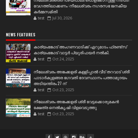
വേഗത്തിലാക്കണം :നീലേശ്വരം നഗരസഭ ജനകീയ
കർമ്മസമിതി
test
Jul 30, 2026
NEWS FEATURES
കാര്യംങ്കോട് അംഗണവാടിക്ക് ഏറുമാടം ഫ്രണ്ട്സ്
കാര്യംങ്കോട് വാട്ടർ പ്യൂരിഫയർ നൽകി.
test
Oct 24, 2025
നീലേശ്വരം അങ്കക്കളരി കള്ളിപ്പാൽ വീട് തറവാട് ശ്രീ
പാടാർകുളങ്ങര ഭഗവതി ദേവസ്ഥാനം പത്താമുദയം
അടിയന്തിരം 27 ന്
test
Oct 23, 2025
നീലേശ്വരം അങ്കക്കളരി ശ്രീ വേട്ടക്കൊരുമകൻ
ക്ഷേത്ര നെൽകൃഷി വിളവെടുത്തു
test
Oct 23, 2025