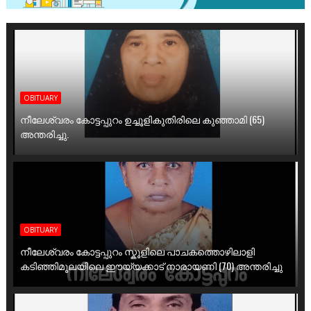
OBITUARY
നീലേശ്വരം കോട്ടപ്പുറം ഉച്ചൂളികുതിരിലെ കുഞ്ഞാമി (65)
അന്തരിച്ചു.
OBITUARY
നീലേശ്വരം കോട്ടപ്പുറം സ്കൂളിലെ പാചകത്തൊഴിലാളി
കടിഞ്ഞിമൂലയിലെ ഈയ്യക്കാട് നാരായണി (70) അന്തരിച്ചു