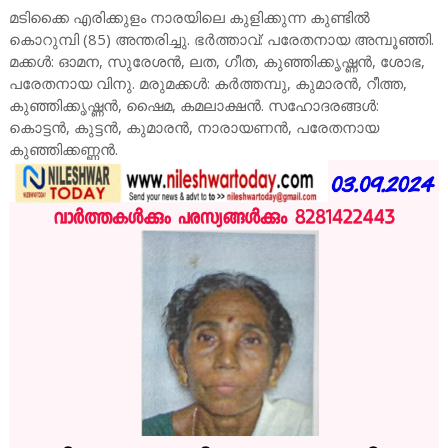
മടിക്കൈ എരിക്കുളം നാരയിലെ കുളിക്കുന്ന കുണ്ടിൽ
കൊറുമ്പി (85) അന്തരിച്ചു. ഭർത്താവ്: പരേതനായ അമ്പൂഞ്ഞി.
മക്കൾ: ഓമന, സുരേശൻ, ലത, ഗീത, കുഞ്ഞിക്കൃഷ്ണൻ, ശോഭ,
പരേതനായ വിനു. മരുമക്കൾ: കർത്തമ്പു, കുമാരൻ, റീത്ത,
കുഞ്ഞിക്കൃഷ്ണൻ, ഷൈമ, കമലാക്ഷൻ. സഹോദരങ്ങൾ:
കൊട്ടൻ, കുട്ടൻ, കുമാരൻ, നാരായണൻ, പരേതനായ
കുഞ്ഞിക്കണ്ണൻ.