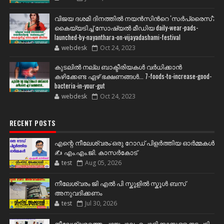
വിജയ ദശമി ദിനത്തില്‍ നയന്‍സിന്‍റെ 'സര്‍പ്രൈസ്';
കൈയ്യടിച്ച് സോഷ്യല്‍ മീഡിയ daily-wear-pads-
launched-by-nayanthara-on-vijayadashami-festival
webdesk
Oct 24, 2023
കുടലിൽ നല്ല ബാക്ടീരിയകൾ വര്‍ധിക്കാന്‍
കഴിക്കേണ്ട ഏഴ് ഭക്ഷണങ്ങള്‍... 7-foods-to-increase-good-
bacteria-in-your-gut
webdesk
Oct 24, 2023
RECENT POSTS
എന്റെ നീലേശ്വരം:ഒരു റോഡ് പിളർത്തിയ ഓർമ്മകൾ
✍️ എം.എം.ജി. കാസർകോട്
test
Aug 05, 2026
നീലേശ്വരം ജി എൽ പി സ്കൂളിൽ സ്കൂൾ ബസ്
അനുവദിക്കണം
test
Jul 30, 2026
നീലേശ്വരത്തെ പഴയപാലം പൊളിക്കാനുള്ള നടപടി