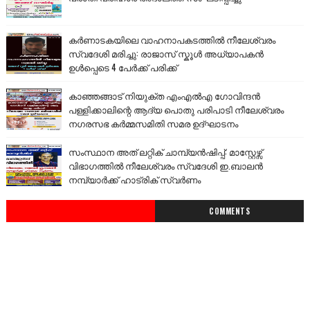
കർണാടകയിലെ വാഹനാപകടത്തിൽ നീലേശ്വരം
സ്വദേശി മരിച്ചു: രാജാസ് സ്കൂൾ അധ്യാപകൻ
ഉൾപ്പെടെ 4 പേർക്ക് പരിക്ക്
കാഞ്ഞങ്ങാട് നിയുക്ത എംഎൽഎ ഗോവിന്ദൻ
പള്ളിക്കാലിന്റെ ആദ്യ പൊതു പരിപാടി നീലേശ്വരം
നഗരസഭ കർമ്മസമിതി സമര ഉദ്ഘാടനം
സംസ്ഥാന അത് ലറ്റിക് ചാമ്പ്യൻഷിപ്പ്: മാസ്റ്റേഴ്സ്
വിഭാഗത്തിൽ നീലേശ്വരം സ്വദേശി ഇ.ബാലൻ
നമ്പ്യാർക്ക് ഹാട്രിക് സ്വർണം
COMMENTS