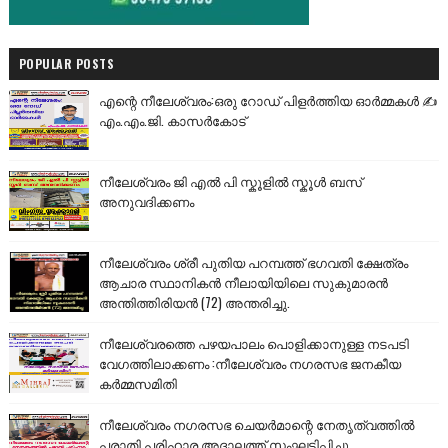
POPULAR POSTS
എന്റെ നീലേശ്വരം:ഒരു റോഡ് പിളർത്തിയ ഓർമ്മകൾ ✍️
എം.എം.ജി. കാസർകോട്
നീലേശ്വരം ജി എൽ പി സ്കൂളിൽ സ്കൂൾ ബസ്
അനുവദിക്കണം
നീലേശ്വരം ശ്രീ പുതിയ പറമ്പത്ത് ഭഗവതി ക്ഷേത്രം
ആചാര സ്ഥാനികൻ നീലായിയിലെ സുകുമാരൻ
അന്തിത്തിരിയൻ (72) അന്തരിച്ചു.
നീലേശ്വരത്തെ പഴയപാലം പൊളിക്കാനുള്ള നടപടി
വേഗത്തിലാക്കണം :നീലേശ്വരം നഗരസഭ ജനകീയ
കർമ്മസമിതി
നീലേശ്വരം നഗരസഭ ചെയർമാന്റെ നേതൃത്വത്തിൽ
പരാതി പരിഹാര അദാലത്ത് സംഘടിപ്പിച്ചു