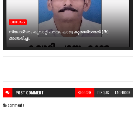
OBITUARY
നീലേശ്വരം കൂവാറ്റി പറയം കാട്ടേ കുഞ്ഞിരാമൻ (75)
അന്തരിച്ചു.
POST
COMMENT
BLOGGER
DISQUS
FACEBOOK
No comments