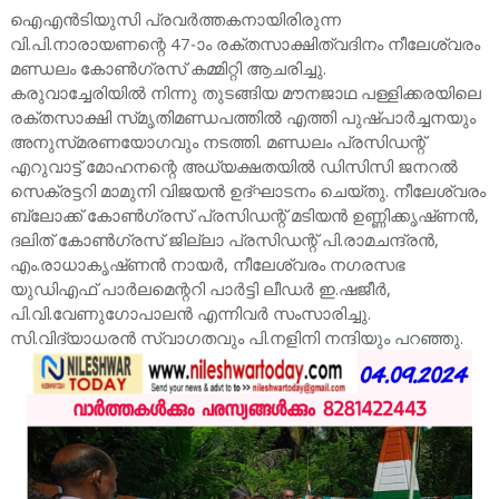
ഐഎന്‍ടിയുസി പ്രവര്‍ത്തകനായിരിരുന്ന
വി.പി.നാരായണന്റെ 47-ാം രക്തസാക്ഷിത്വദിനം നീലേശ്വരം
മണ്ഡലം കോണ്‍ഗ്രസ്‌ കമ്മിറ്റി ആചരിച്ചു.
കരുവാച്ചേരിയില്‍ നിന്നു തുടങ്ങിയ മൗനജാഥ പള്ളിക്കരയിലെ
രക്തസാക്ഷി സ്‌മൃതിമണ്ഡപത്തില്‍ എത്തി പുഷ്‌പാര്‍ച്ചനയും
അനുസ്‌മരണയോഗവും നടത്തി. മണ്ഡലം പ്രസിഡന്റ്‌
എറുവാട്ട്‌ മോഹനന്റെ അധ്യക്ഷതയില്‍ ഡിസിസി ജനറല്‍
സെക്രട്ടറി മാമുനി വിജയന്‍ ഉദ്‌ഘാടനം ചെയ്‌തു. നീലേശ്വരം
ബ്ലോക്ക്‌ കോണ്‍ഗ്രസ്‌ പ്രസിഡന്റ്‌ മടിയന്‍ ഉണ്ണിക്കൃഷ്‌ണന്‍,
ദലിത്‌ കോണ്‍ഗ്രസ്‌ ജില്ലാ പ്രസിഡന്റ്‌ പി.രാമചന്ദ്രന്‍,
എം.രാധാകൃഷ്‌ണന്‍ നായര്‍, നീലേശ്വരം നഗരസഭ
യുഡിഎഫ്‌ പാര്‍ലമെന്ററി പാര്‍ട്ടി ലീഡര്‍ ഇ.ഷജീര്‍,
പി.വി.വേണുഗോപാലന്‍ എന്നിവര്‍ സംസാരിച്ചു.
സി.വിദ്യാധരന്‍ സ്വാഗതവും പി.നളിനി നന്ദിയും പറഞ്ഞു.