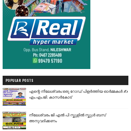
POPULAR POSTS
എന്റെ നീലേശ്വരം:ഒരു റോഡ് പിളർത്തിയ ഓർമ്മകൾ ✍️
എം.എം.ജി. കാസർകോട്
നീലേശ്വരം ജി എൽ പി സ്കൂളിൽ സ്കൂൾ ബസ്
അനുവദിക്കണം