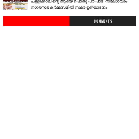
പള്ളിക്കാലിന്റെ ആദ്യ പൊതു പരിപാടി നീലേശ്വരം
നഗരസഭ കർമ്മസമിതി സമര ഉദ്ഘാടനം
COMMENTS