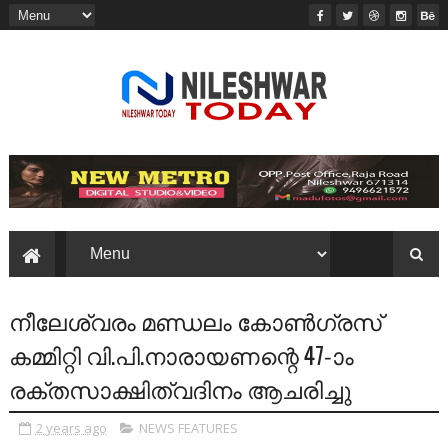
നീലേശ്വരം മണ്ഡലം കോണ്‍ഗ്രസ്‌
കമ്മിറ്റി വി.പി.നാരായണന്റെ 47-ാം
രക്തസാക്ഷിത്വദിനം ആചരിച്ചു
2 years ago
NEWS FEATURES