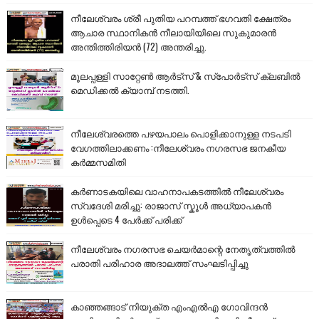
നീലേശ്വരം ശ്രീ പുതിയ പറമ്പത്ത് ഭഗവതി ക്ഷേത്രം
ആചാര സ്ഥാനികൻ നീലായിയിലെ സുകുമാരൻ
അന്തിത്തിരിയൻ (72) അന്തരിച്ചു.
മൂലപ്പള്ളി സാറ്റേൺ ആർട്സ് & സ്പോർട്സ് ക്ലബിൽ
മെഡിക്കൽ ക്യാമ്പ് നടത്തി.
നീലേശ്വരത്തെ പഴയപാലം പൊളിക്കാനുള്ള നടപടി
വേഗത്തിലാക്കണം :നീലേശ്വരം നഗരസഭ ജനകീയ
കർമ്മസമിതി
കർണാടകയിലെ വാഹനാപകടത്തിൽ നീലേശ്വരം
സ്വദേശി മരിച്ചു: രാജാസ് സ്കൂൾ അധ്യാപകൻ
ഉൾപ്പെടെ 4 പേർക്ക് പരിക്ക്
നീലേശ്വരം നഗരസഭ ചെയർമാന്റെ നേതൃത്വത്തിൽ
പരാതി പരിഹാര അദാലത്ത് സംഘടിപ്പിച്ചു
കാഞ്ഞങ്ങാട് നിയുക്ത എംഎൽഎ ഗോവിന്ദൻ