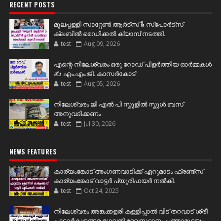
RECENT POSTS
മൂലപ്പള്ളി സാറ്റേൺ ആർട്സ് & സ്പോർട്സ്
ക്ലബിൽ മെഡിക്കൽ ക്യാമ്പ് നടത്തി.
test
Aug 09, 2026
എന്റെ നീലേശ്വരം:ഒരു റോഡ് പിളർത്തിയ ഓർമ്മകൾ
✍️ എം.എം.ജി. കാസർകോട്
test
Aug 05, 2026
നീലേശ്വരം ജി എൽ പി സ്കൂളിൽ സ്കൂൾ ബസ്
അനുവദിക്കണം
test
Jul 30, 2026
NEWS FEATURES
കാര്യംങ്കോട് അംഗണവാടിക്ക് ഏറുമാടം ഫ്രണ്ട്സ്
കാര്യംങ്കോട് വാട്ടർ പ്യൂരിഫയർ നൽകി.
test
Oct 24, 2025
നീലേശ്വരം അങ്കക്കളരി കള്ളിപ്പാൽ വീട് തറവാട് ശ്രീ
പാടാർകുളങ്ങര ഭഗവതി ദേവസ്ഥാനം പത്താമുദയം