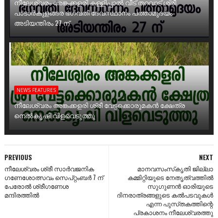
നീലേശ്വരം അങ്കക്കളരി കള്ളിപ്പാൽ വീട് തറവാട് ശ്രീ
പാടാർകുളങ്ങര ഭഗവതി ദേവസ്ഥാനം പത്താമുദയം
അടിയന്തിരം 27 ന്
NEWS FEATURES
നീലേശ്വരം അങ്കക്കളരി ശ്രീ വേട്ടക്കൊരുമകൻ ക്ഷേത്ര
നെൽകൃഷി വിളവെടുത്തു
PREVIOUS
NEXT
നീലേശ്വരം ശ്രീ സാര്‍വജനിക
മാനവസംസ്‌കൃതി ജില്ലാ
ഗണേശോത്സവം സെപ്‌റ്റംബര്‍ 7 ന്‌
കമ്മിറ്റിയുടെ നേതൃത്വത്തില്‍
പേരോല്‍ ശ്രീഗണേശ
സുഗുണന്‍ ഓരിയുടെ
മന്ദിരത്തില്‍
ദിനരാത്രങ്ങളുടെ കല്‍പടവുകള്‍
എന്ന പുസ്‌തകത്തിന്റെ
പ്രകാശനം നീലേശ്വരത്തു