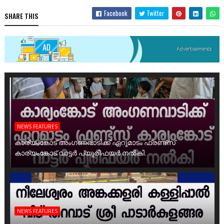
Facebook
Twitter
SHARE THIS
NEWS FEATURES
കാര്യംങ്കോട് അംഗണവാടിക്ക് ഏറുമാടം ഫ്രണ്ട്സ്
കാര്യംങ്കോട് വാട്ടർ പ്യൂരിഫയർ നൽകി.
NEWS FEATURES