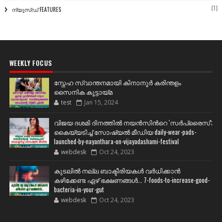
(1)
ന്യൂസ്ഡ് FEATURES
WEEKLY FOCUS
സ്നേഹ സ്വാന്തനമായി കിനാനൂർ കരിന്തളം
സൈനിക കൂട്ടായ്മ
test
Jan 15, 2024
വിജയ ദശമി ദിനത്തില്‍ നയന്‍സിന്‍റെ 'സര്‍പ്രൈസ്';
കൈയ്യടിച്ച് സോഷ്യല്‍ മീഡിയ daily-wear-pads-
launched-by-nayanthara-on-vijayadashami-festival
webdesk
Oct 24, 2023
കുടലിൽ നല്ല ബാക്ടീരിയകൾ വര്‍ധിക്കാന്‍
കഴിക്കേണ്ട ഏഴ് ഭക്ഷണങ്ങള്‍... 7-foods-to-increase-good-
bacteria-in-your-gut
webdesk
Oct 24, 2023