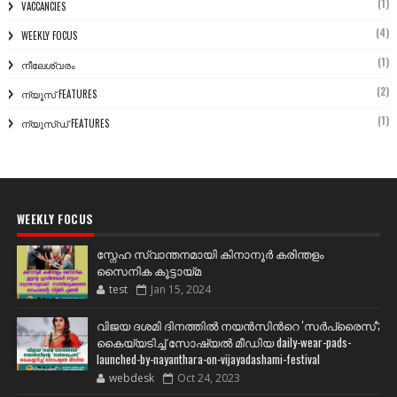
(1)
VACCANCIES
(4)
WEEKLY FOCUS
(1)
നീലേശ്വരം
(2)
ന്യൂസ് FEATURES
(1)
ന്യൂസ്ഡ് FEATURES
WEEKLY FOCUS
സ്നേഹ സ്വാന്തനമായി കിനാനൂർ കരിന്തളം
സൈനിക കൂട്ടായ്മ
test
Jan 15, 2024
വിജയ ദശമി ദിനത്തില്‍ നയന്‍സിന്‍റെ 'സര്‍പ്രൈസ്';
കൈയ്യടിച്ച് സോഷ്യല്‍ മീഡിയ daily-wear-pads-
launched-by-nayanthara-on-vijayadashami-festival
webdesk
Oct 24, 2023