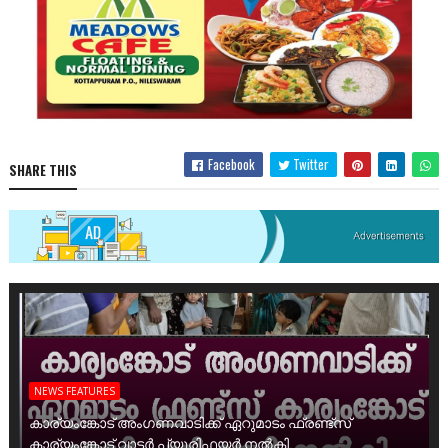
Facebook
Twitter
SHARE THIS
NEWS FEATURES
കാര്യംങ്കോട് അംഗണവാടിക്ക് ഏറുമാടം ഫ്രണ്ട്സ്
കാര്യംങ്കോട് വാട്ടർ പ്യൂരിഫയർ നൽകി.