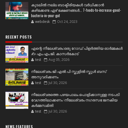
കുടലിൽ നല്ല ബാക്ടീരിയകൾ വര്‍ധിക്കാന്‍
കഴിക്കേണ്ട ഏഴ് ഭക്ഷണങ്ങള്‍... 7-foods-to-increase-good-
bacteria-in-your-gut
webdesk
Oct 24, 2023
RECENT POSTS
എന്റെ നീലേശ്വരം:ഒരു റോഡ് പിളർത്തിയ ഓർമ്മകൾ
✍️ എം.എം.ജി. കാസർകോട്
test
Aug 05, 2026
നീലേശ്വരം ജി എൽ പി സ്കൂളിൽ സ്കൂൾ ബസ്
അനുവദിക്കണം
test
Jul 30, 2026
നീലേശ്വരത്തെ പഴയപാലം പൊളിക്കാനുള്ള നടപടി
വേഗത്തിലാക്കണം :നീലേശ്വരം നഗരസഭ ജനകീയ
കർമ്മസമിതി
test
Jul 30, 2026
NEWS FEATURES