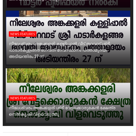
NEWS FEATURES
നീലേശ്വരം അങ്കക്കളരി കള്ളിപ്പാൽ വീട് തറവാട് ശ്രീ
പാടാർകുളങ്ങര ഭഗവതി ദേവസ്ഥാനം പത്താമുദയം
അടിയന്തിരം 27 ന്
NEWS FEATURES
നീലേശ്വരം അങ്കക്കളരി ശ്രീ വേട്ടക്കൊരുമകൻ ക്ഷേത്ര
നെൽകൃഷി വിളവെടുത്തു