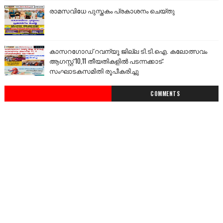
രാമസവിധേ പുസ്തകം പ്രകാശനം ചെയ്തു
കാസറഗോഡ് റവന്യൂ ജില്ല ടി.ടി.ഐ. കലോത്സവം
ആഗസ്റ്റ് 10,11 തീയതികളിൽ പടന്നക്കാട്:
സംഘാടകസമിതി രൂപീകരിച്ചു
COMMENTS