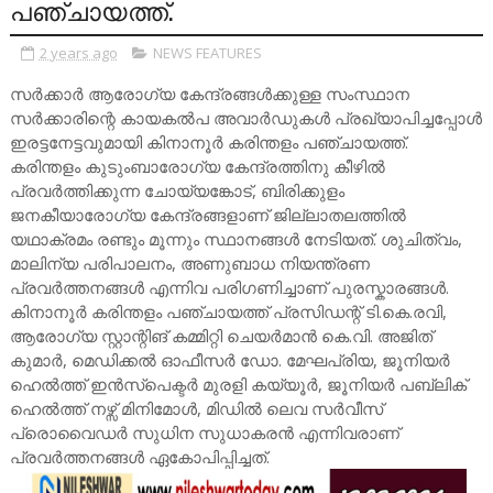
പഞ്ചായത്ത്.
2 years ago
NEWS FEATURES
സർക്കാർ ആരോഗ്യ കേന്ദ്രങ്ങൾക്കുള്ള സംസ്ഥാന
സർക്കാരിന്റെ കായകൽപ അവാർഡുകൾ പ്രഖ്യാപിച്ചപ്പോൾ
ഇരട്ടനേട്ടവുമായി കിനാനൂർ കരിന്തളം പഞ്ചായത്ത്.
കരിന്തളം കുടുംബാരോഗ്യ കേന്ദ്രത്തിനു കീഴിൽ
പ്രവർത്തിക്കുന്ന ചോയ്യങ്കോട്, ബിരിക്കുളം
ജനകീയാരോഗ്യ കേന്ദ്രങ്ങളാണ് ജില്ലാതലത്തിൽ
യഥാക്രമം രണ്ടും മൂന്നും സ്ഥാനങ്ങൾ നേടിയത്. ശുചിത്വം,
മാലിന്യ പരിപാലനം, അണുബാധ നിയന്ത്രണ
പ്രവർത്തനങ്ങൾ എന്നിവ പരിഗണിച്ചാണ് പുരസ്കാരങ്ങൾ.
കിനാനൂർ കരിന്തളം പഞ്ചായത്ത് പ്രസിഡന്റ് ടി.കെ.രവി,
ആരോഗ്യ സ്റ്റാന്റിങ് കമ്മിറ്റി ചെയർമാൻ കെ.വി. അജിത്
കുമാർ, മെഡിക്കൽ ഓഫീസർ ഡോ. മേഘപ്രിയ, ജൂനിയർ
ഹെൽത്ത് ഇൻസ്പെക്ടർ മുരളി കയ്യൂർ, ജൂനിയർ പബ്ലിക്
ഹെൽത്ത് നഴ്സ് മിനിമോൾ, മിഡിൽ ലെവ സർവീസ്
പ്രൊവൈഡർ സുധിന സുധാകരൻ എന്നിവരാണ്
പ്രവർത്തനങ്ങൾ ഏകോപിപ്പിച്ചത്.