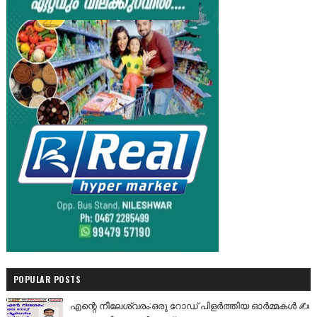
POPULAR POSTS
എന്റെ നീലേശ്വരം:ഒരു റോഡ് പിളർത്തിയ ഓർമ്മകൾ ✍️