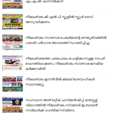
എം.എം.ജി. കാസർകോട്
നീലേശ്വരം ജി എൽ പി സ്കൂളിൽ സ്കൂൾ ബസ്
അനുവദിക്കണം
നീലേശ്വരം നഗരസഭ ചെയർമാന്റെ നേതൃത്വത്തിൽ
പരാതി പരിഹാര അദാലത്ത് സംഘടിപ്പിച്ചു
നീലേശ്വരത്തെ പഴയപാലം പൊളിക്കാനുള്ള നടപടി
വേഗത്തിലാക്കണം :നീലേശ്വരം നഗരസഭ ജനകീയ
കർമ്മസമിതി
നീലേശ്വരം ഇന്നർവീൽ ക്ലബ് ഭാരവാഹികൾ
സ്ഥാനമേറ്റു
സംസ്ഥാന അത് ലറ്റിക് ചാമ്പ്യൻഷിപ്പ്: മാസ്റ്റേഴ്സ്
വിഭാഗത്തിൽ നീലേശ്വരം സ്വദേശി ഇ.ബാലൻ
നമ്പ്യാർക്ക് ഹാട്രിക് സ്വർണം