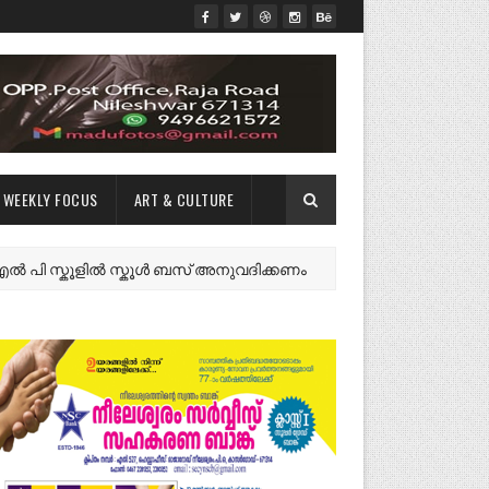
WEEKLY FOCUS
ART & CULTURE
്കൂളിൽ സ്കൂൾ ബസ് അനുവദിക്കണം
നീലേശ
NEWS FEATURES