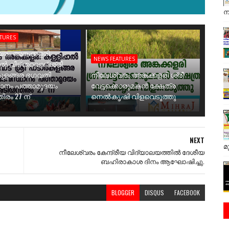
ന
ATURES
രം അങ്കക്കളരി
NEWS FEATURES
ാൽ വീട് തറവാട് ശ്രീ
ുളങ്ങര ഭഗവതി
നീലേശ്വരം അങ്കക്കളരി ശ്രീ
ാനം പത്താമുദയം
വേട്ടക്കൊരുമകൻ ക്ഷേത്ര
ിരം 27 ന്
നെൽകൃഷി വിളവെടുത്തു
NEXT
മ
നീലേശ്വരം കേന്ദ്രീയ വിദ്യാലയത്തിൽ ദേശീയ
ബഹിരാകാശ ദിനം ആഘോഷിച്ചു.
BLOGGER
DISQUS
FACEBOOK