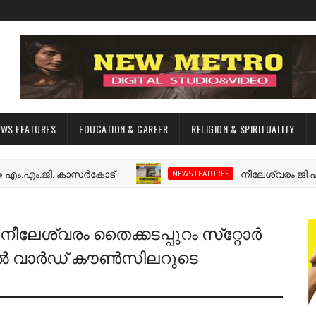
EWS FEATURES
EDUCATION & CAREER
RELIGION & SPIRITUALITY
.ജി. കാസർകോട്
നീലേശ്വരം ജി എൽ പി സ
NEWS FEATURES
ന നീലേശ്വരം തൈക്കടപ്പുറം സ്‌റ്റോർ
ിൽ വാർഡ് കൗൺസിലറുടെ