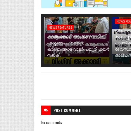
NEWS FE
NEWS FEATURES
നീലേശ്വ
കാര്യംങ്കോട് അംഗണവാടിക്ക്
കള്ളിപ്പ
ഏറുമാടം ഫ്രണ്ട്സ്
പാടാർക
കാര്യംങ്കോട് വാട്ടർ പ്യൂരിഫയർ
ദേവസ്ഥ
നൽകി.
അടിയന്ത
POST
COMMENT
No comments