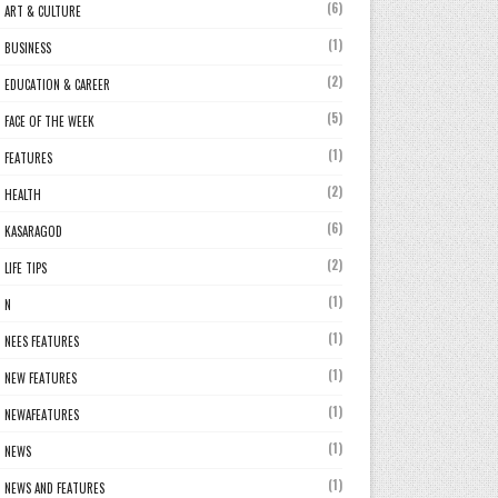
(6)
ART & CULTURE
(1)
BUSINESS
(2)
EDUCATION & CAREER
(5)
FACE OF THE WEEK
(1)
FEATURES
(2)
HEALTH
(6)
KASARAGOD
(2)
LIFE TIPS
(1)
N
(1)
NEES FEATURES
(1)
NEW FEATURES
(1)
NEWAFEATURES
(1)
NEWS
(1)
NEWS AND FEATURES