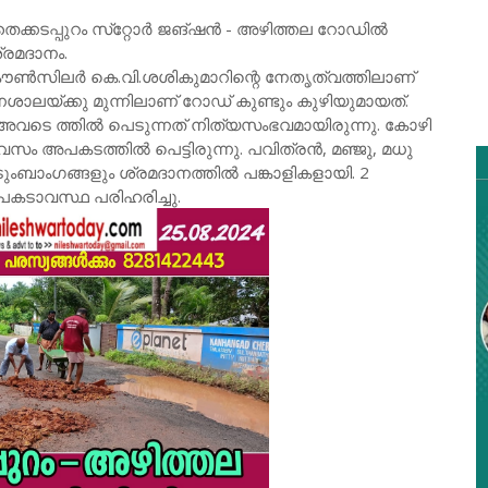
 തൈക്കടപ്പുറം സ്‌റ്റോർ ജങ്ഷൻ - അഴിത്തല റോഡിൽ
രമദാനം.
ഡ് കൗൺസിലർ കെ.വി.ശശികുമാറിന്റെ നേതൃത്വത്തിലാണ്
ലയ്ക്കു മുന്നിലാണ് റോഡ് കുണ്ടും കുഴിയുമായത്.
 അവടെ ത്തിൽ പെടുന്നത് നിത്യസംഭവമായിരുന്നു. കോഴി
ം അപകടത്തിൽ പെട്ടിരുന്നു. പവിത്രൻ, മഞ്ജു, മധു
ംബാംഗങ്ങളും ശ്രമദാനത്തിൽ പങ്കാളികളായി. 2
കടാവസ്ഥ പരിഹരിച്ചു.