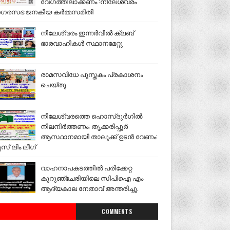
വേഗത്തിലാക്കണം :നീലേശ്വരം
ഗരസഭ ജനകീയ കർമ്മസമിതി
നീലേശ്വരം ഇന്നർവീൽ ക്ലബ്
ഭാരവാഹികൾ സ്ഥാനമേറ്റു
രാമസവിധേ പുസ്തകം പ്രകാശനം
ചെയ്തു
നീലേശ്വരത്തെ ഹൊസ്ദുർഗിൽ
നിലനിർത്തണം; തൃക്കരിപ്പൂർ
ആസ്ഥാനമായി താലൂക്ക് ഉടൻ വേണം:
ുസ് ലിം ലീഗ്
വാഹനാപകടത്തിൽ പരിക്കേറ്റ
കുറുഞ്ചേരിയിലെ സിപിഐ എം
ആദ്യകാല നേതാവ് അന്തരിച്ചു.
COMMENTS