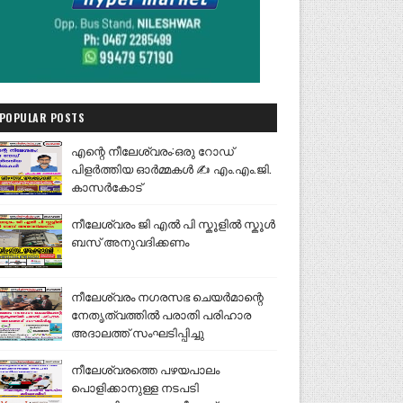
POPULAR POSTS
എന്റെ നീലേശ്വരം:ഒരു റോഡ്
പിളർത്തിയ ഓർമ്മകൾ ✍️ എം.എം.ജി.
കാസർകോട്
നീലേശ്വരം ജി എൽ പി സ്കൂളിൽ സ്കൂൾ
ബസ് അനുവദിക്കണം
നീലേശ്വരം നഗരസഭ ചെയർമാന്റെ
നേതൃത്വത്തിൽ പരാതി പരിഹാര
അദാലത്ത് സംഘടിപ്പിച്ചു
നീലേശ്വരത്തെ പഴയപാലം
പൊളിക്കാനുള്ള നടപടി