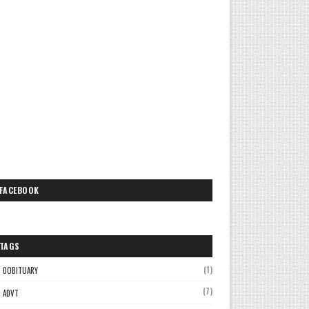
FACEBOOK
TAGS
(1)
0OBITUARY
(7)
ADVT