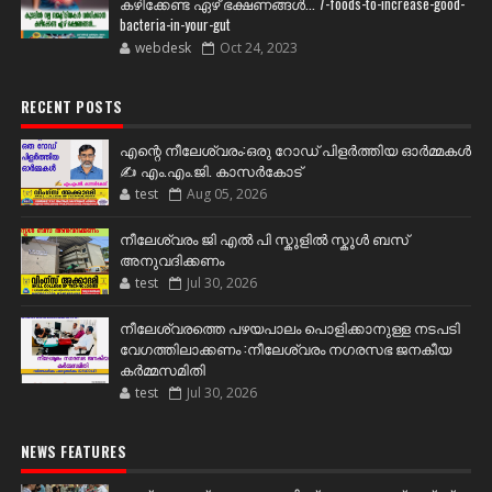
കഴിക്കേണ്ട ഏഴ് ഭക്ഷണങ്ങള്‍... 7-foods-to-increase-good-
bacteria-in-your-gut
webdesk
Oct 24, 2023
RECENT POSTS
എന്റെ നീലേശ്വരം:ഒരു റോഡ് പിളർത്തിയ ഓർമ്മകൾ
✍️ എം.എം.ജി. കാസർകോട്
test
Aug 05, 2026
നീലേശ്വരം ജി എൽ പി സ്കൂളിൽ സ്കൂൾ ബസ്
അനുവദിക്കണം
test
Jul 30, 2026
നീലേശ്വരത്തെ പഴയപാലം പൊളിക്കാനുള്ള നടപടി
വേഗത്തിലാക്കണം :നീലേശ്വരം നഗരസഭ ജനകീയ
കർമ്മസമിതി
test
Jul 30, 2026
NEWS FEATURES