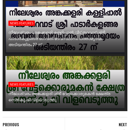
NEWS FEATURES
നീലേശ്വരം അങ്കക്കളരി കള്ളിപ്പാൽ വീട് തറവാട് ശ്രീ
പാടാർകുളങ്ങര ഭഗവതി ദേവസ്ഥാനം പത്താമുദയം
അടിയന്തിരം 27 ന്
NEWS FEATURES
നീലേശ്വരം അങ്കക്കളരി ശ്രീ വേട്ടക്കൊരുമകൻ ക്ഷേത്ര
നെൽകൃഷി വിളവെടുത്തു
PREVIOUS
NEXT