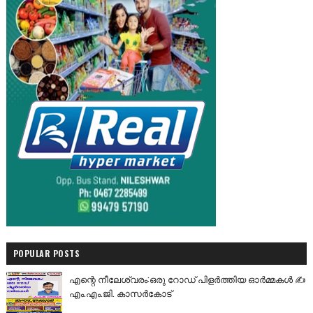
POPULAR POSTS
എന്റെ നീലേശ്വരം:ഒരു റോഡ് പിളർത്തിയ ഓർമ്മകൾ ✍️
എം.എം.ജി. കാസർകോട്