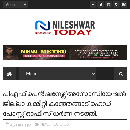
പിഎഫ് പെൻഷനേഴ്സ് അസോസിയേഷൻ
ജില്ലാ കമ്മിറ്റി കാഞ്ഞങ്ങാട് ഹെഡ്
പോസ്റ്റ് ഓഫീസ് ധർണ നടത്തി.
2 years ago
NEWS FEATURES