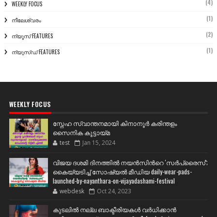
(4)
WEEKLY FOCUS
(1)
നീലേശ്വരം
(2)
ന്യൂസ് FEATURES
(1)
ന്യൂസ്ഡ് FEATURES
WEEKLY FOCUS
സ്നേഹ സ്വാന്തനമായി കിനാനൂർ കരിന്തളം
സൈനിക കൂട്ടായ്മ
test
Jan 15, 2024
വിജയ ദശമി ദിനത്തില്‍ നയന്‍സിന്‍റെ 'സര്‍പ്രൈസ്';
കൈയ്യടിച്ച് സോഷ്യല്‍ മീഡിയ daily-wear-pads-
launched-by-nayanthara-on-vijayadashami-festival
webdesk
Oct 24, 2023
കുടലിൽ നല്ല ബാക്ടീരിയകൾ വര്‍ധിക്കാന്‍