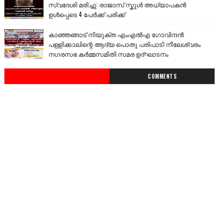
സ്വദേശി മരിച്ചു: രാജാസ് സ്കൂൾ അധ്യാപകൻ
ഉൾപ്പെടെ 4 പേർക്ക് പരിക്ക്
കാഞ്ഞങ്ങാട് നിയുക്ത എംഎൽഎ ഗോവിന്ദൻ
പള്ളിക്കാലിന്റെ ആദ്യ പൊതു പരിപാടി നീലേശ്വരം
നഗരസഭ കർമ്മസമിതി സമര ഉദ്ഘാടനം
COMMENTS