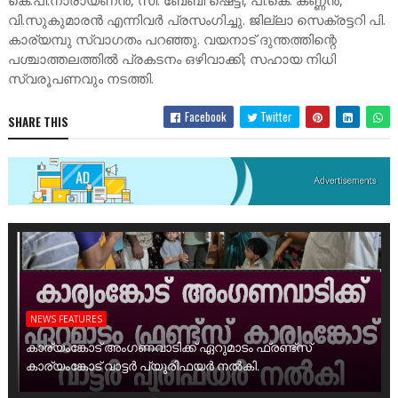
കെ.പി.നാരായണൻ, സി. ബേബി ഷെട്ടി, പി.കെ. കണ്ണൻ,
വി.സുകുമാരൻ എന്നിവർ പ്രസംഗിച്ചു. ജില്ലാ സെക്രട്ടറി പി.
കാര്യമ്പു സ്വാഗതം പറഞ്ഞു. വയനാട് ദുന്തത്തിന്റെ
പശ്ചാത്തലത്തിൽ പ്രകടനം ഒഴിവാക്കി; സഹായ നിധി
സ്വരൂപണവും നടത്തി.
Facebook
Twitter
SHARE THIS
NEWS FEATURES
കാര്യംങ്കോട് അംഗണവാടിക്ക് ഏറുമാടം ഫ്രണ്ട്സ്
കാര്യംങ്കോട് വാട്ടർ പ്യൂരിഫയർ നൽകി.