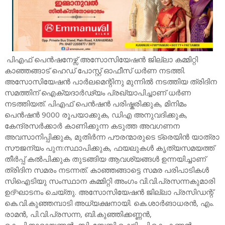
പിഎഫ് പെൻഷനേഴ്സ് അസോസിയേഷൻ ജില്ലാ കമ്മിറ്റി
കാഞ്ഞങ്ങാട് ഹെഡ് പോസ്റ്റ് ഓഫീസ് ധർണ നടത്തി.
അസോസിയേഷൻ പാർലമെന്റിനു മുന്നിൽ നടത്തിയ ത്രിദിന
സമത്തിന് ഐക്യദാർഢ്യം പ്രഖ്യാപിച്ചാണ് ധർണ
നടത്തിയത്. പിഎഫ് പെൻഷൻ പരിഷ്കരിക്കുക, മിനിമം
പെൻഷൻ 9000 രൂപയാക്കുക, ഡിഎ അനുവദിക്കുക,
കേന്ദ്രസർക്കാർ കാണിക്കുന്ന കടുത്ത അവഗണന
അവസാനിപ്പിക്കുക, മുതിർന്ന പൗരന്മാരുടെ ട്രെയിൻ യാത്രാ
സൗജന്യം പുന:സ്ഥാപിക്കുക, ഫയലുകൾ കൃത്യസമയത്ത്
തീർപ്പ് കൽപിക്കുക തുടങ്ങിയ ആവശ്യങ്ങൾ ഉന്നയിച്ചാണ്
ത്രിദിന സമരം നടന്നത്. കാഞ്ഞങ്ങാട്ടെ സമര പരിപാടികൾ
സിഐടിയു സംസ്ഥാന കമ്മിറ്റി അംഗം വി.വി.പ്രസന്നകുമാരി
ഉദ്ഘാടനം ചെയ്തു. അസോസിയേഷൻ ജില്ലാ പ്രസിഡന്റ്
കെ.വി.കുഞ്ഞമ്പാടി അധ്യക്ഷനായി. കെ.ശാർങാധരൻ, എം.
രാമൻ, പി.വി.പ്രസന്ന, ബി.കുഞ്ഞിക്കണ്ണൻ,