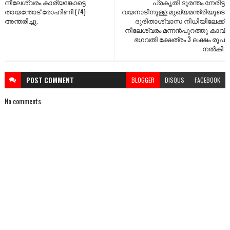
നീലേശ്വരം കാര്യങ്കോട്ടെ
പ്രകൃതി ദുരന്തം നേരിട്ട
തായന്തോട് രോഹിണി (74)
വയനാടിനുള്ള മുഖ്യമന്ത്രിയുടെ
അന്തരിച്ചു.
ദുരിതാശ്വാസ നിധിയിലേക്ക്
നീലേശ്വരം മന്നൻപുറത്തു കാവ്
ഭഗവതി ക്ഷേത്രം 3 ലക്ഷം രൂപ
നൽകി.
POST
COMMENT
BLOGGER
DISQUS
FACEBOOK
No comments