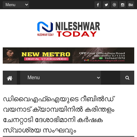
ഡിവൈഎഫ്ഐയുടെ റീബിൽഡ്
വയനാട് ക്യാമ്പയിനിൽ കരിന്തളം
ചേനറ്റാടി ദേശാഭിമാനി കർഷക
സ്വാശ്രയ സംഘവും