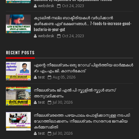
webdesk
Oct 24, 2023
കുടലിൽ നല്ല ബാക്ടീരിയകൾ വര്‍ധിക്കാന്‍
കഴിക്കേണ്ട ഏഴ് ഭക്ഷണങ്ങള്‍... 7-foods-to-increase-good-
bacteria-in-your-gut
webdesk
Oct 24, 2023
RECENT POSTS
എന്റെ നീലേശ്വരം:ഒരു റോഡ് പിളർത്തിയ ഓർമ്മകൾ
✍️ എം.എം.ജി. കാസർകോട്
test
Aug 05, 2026
നീലേശ്വരം ജി എൽ പി സ്കൂളിൽ സ്കൂൾ ബസ്
അനുവദിക്കണം
test
Jul 30, 2026
നീലേശ്വരത്തെ പഴയപാലം പൊളിക്കാനുള്ള നടപടി
വേഗത്തിലാക്കണം :നീലേശ്വരം നഗരസഭ ജനകീയ
കർമ്മസമിതി
test
Jul 30, 2026