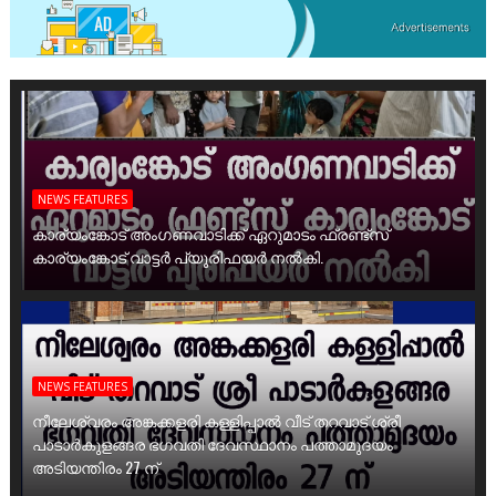
NEWS FEATURES
കാര്യംങ്കോട് അംഗണവാടിക്ക് ഏറുമാടം ഫ്രണ്ട്സ്
കാര്യംങ്കോട് വാട്ടർ പ്യൂരിഫയർ നൽകി.
NEWS FEATURES
നീലേശ്വരം അങ്കക്കളരി കള്ളിപ്പാൽ വീട് തറവാട് ശ്രീ
പാടാർകുളങ്ങര ഭഗവതി ദേവസ്ഥാനം പത്താമുദയം
അടിയന്തിരം 27 ന്