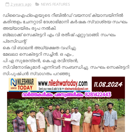
2 years ago
NEWS FEATURES
ഡിവൈഎഫ്ഐയുടെ റീബിൽഡ് വയനാട് ക്യാമ്പയിനിൽ
കരിന്തളം ചേനറ്റാടി ദേശാഭിമാനി കർഷക സ്വാശ്രയ സംഘം
അയ്യായിരം രൂപ നൽകി.
ബ്ലോക്ക് സെക്രട്ടറി എം വി രതീഷ് ഏറ്റുവാങ്ങി. സംഘം
പ്രസിഡന്റ്
കെ വി ബാലൻ അധ്യക്ഷത വഹിച്ചു.
മേഖലാ സെക്രട്ടറി സച്ചിൻ. ഒ എം ,
പി എ സുരേന്ദ്രൻ, കെ.എ രവീന്ദ്രൻ,
സി.വിനോദ്കുമാർ എന്നിവർ സംബന്ധിച്ചു. സംഘം സെക്രട്ടറി
സി.പുഷ്പൻ സ്വാഗതം പറഞ്ഞു