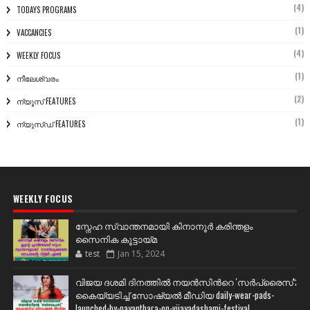
(4)
TODAYS PROGRAMS
(1)
VACCANCIES
(4)
WEEKLY FOCUS
(1)
നീലേശ്വരം
(2)
ന്യൂസ് FEATURES
(1)
ന്യൂസ്ഡ് FEATURES
WEEKLY FOCUS
സ്നേഹ സ്വാന്തനമായി കിനാനൂർ കരിന്തളം
സൈനിക കൂട്ടായ്മ
test
Jan 15, 2024
വിജയ ദശമി ദിനത്തില്‍ നയന്‍സിന്‍റെ 'സര്‍പ്രൈസ്';
കൈയ്യടിച്ച് സോഷ്യല്‍ മീഡിയ daily-wear-pads-
launched-by-nayanthara-on-vijayadashami-festival