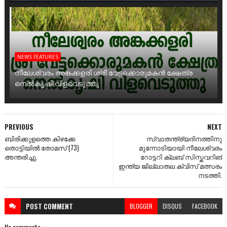
NEWS FEATURES
നീലേശ്വരം അങ്കക്കളരി ശ്രീ വേട്ടക്കൊരുമകൻ ക്ഷേത്ര
നെൽകൃഷി വിളവെടുത്തു
PREVIOUS
NEXT
ബിരിക്കുളത്തെ കിഴക്കേ
സ്വാതന്ത്ര്യദിനത്തിനു
തൊട്ടിയിൽ തോമസ് (73)
മുന്നോടിയായി നീലേശ്വരം
അന്തരിച്ചു.
റോട്ടറി ക്ലബ് സിസ്കവറിങ്
ഇന്ത്യ ജില്ലാതല ക്വിസ് മത്സരം
നടത്തി.
POST
COMMENT
BLOGGER
DISQUS
FACEBOOK
No comments