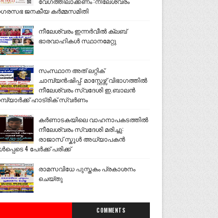
വേഗത്തിലാക്കണം :നീലേശ്വരം
ഗരസഭ ജനകീയ കർമ്മസമിതി
നീലേശ്വരം ഇന്നർവീൽ ക്ലബ്
ഭാരവാഹികൾ സ്ഥാനമേറ്റു
സംസ്ഥാന അത് ലറ്റിക്
ചാമ്പ്യൻഷിപ്പ്: മാസ്റ്റേഴ്സ് വിഭാഗത്തിൽ
നീലേശ്വരം സ്വദേശി ഇ.ബാലൻ
മ്പ്യാർക്ക് ഹാട്രിക് സ്വർണം
കർണാടകയിലെ വാഹനാപകടത്തിൽ
നീലേശ്വരം സ്വദേശി മരിച്ചു:
രാജാസ് സ്കൂൾ അധ്യാപകൻ
ൾപ്പെടെ 4 പേർക്ക് പരിക്ക്
രാമസവിധേ പുസ്തകം പ്രകാശനം
ചെയ്തു
COMMENTS