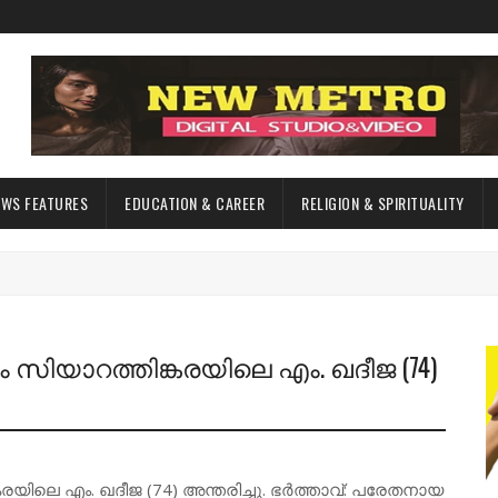
EWS FEATURES
EDUCATION & CAREER
RELIGION & SPIRITUALITY
ുറം സിയാറത്തിങ്കരയിലെ എം. ഖദീജ (74)
ങ്കരയിലെ എം. ഖദീജ (74) അന്തരിച്ചു. ഭർത്താവ്: പരേതനായ