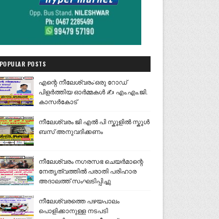
POPULAR POSTS
എന്റെ നീലേശ്വരം:ഒരു റോഡ്
പിളർത്തിയ ഓർമ്മകൾ ✍️ എം.എം.ജി.
കാസർകോട്
നീലേശ്വരം ജി എൽ പി സ്കൂളിൽ സ്കൂൾ
ബസ് അനുവദിക്കണം
നീലേശ്വരം നഗരസഭ ചെയർമാന്റെ
നേതൃത്വത്തിൽ പരാതി പരിഹാര
അദാലത്ത് സംഘടിപ്പിച്ചു
നീലേശ്വരത്തെ പഴയപാലം
പൊളിക്കാനുള്ള നടപടി