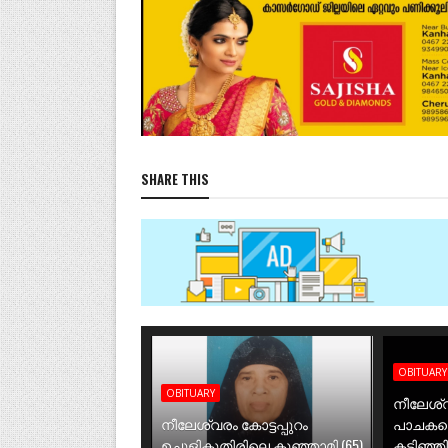
SHARE THIS
OBITUARY
OBITUARY
നീലേശ്വ
നീലേശ്വരം കോട്ടപ്പുറം
പാചകത്
ഉച്ചൂളികുതിരിലെ കുഞ്ഞാമി (65)
കടിഞ്ഞ