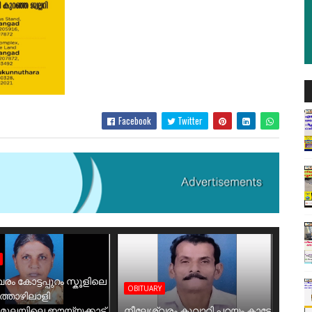
Facebook
Twitter
രം കോട്ടപ്പുറം സ്കൂളിലെ
OBITUARY
തൊഴിലാളി
ിമൂലയിലെ ഈയ്യക്കാട്
നീലേശ്വരം കൂവാറ്റി പറയം കാട്ടേ