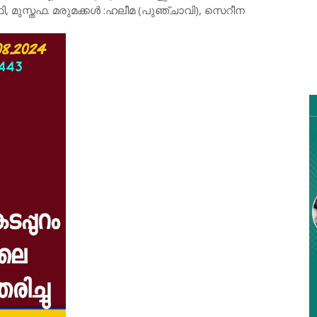
 മുസ്തഫ. മരുമക്കൾ :ഹലീമ (പുഞ്ചാവി), സെറീന