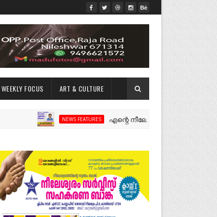
WEEKLY FOCUS
ART & CULTURE
എന്റെ നീലേശ്വരം:ഒരു റോഡ് പിളർത്തിയ
NEWS FEATURES