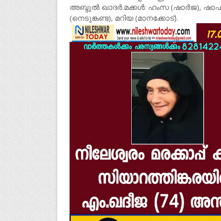
അബ്ദുൽ ഖാദർ.മക്കൾ: ഹംസ (ഷാർജ), ഷാഫി,
(നെടുങ്കണ്ട), മറിയ (മാനക്കോട്).