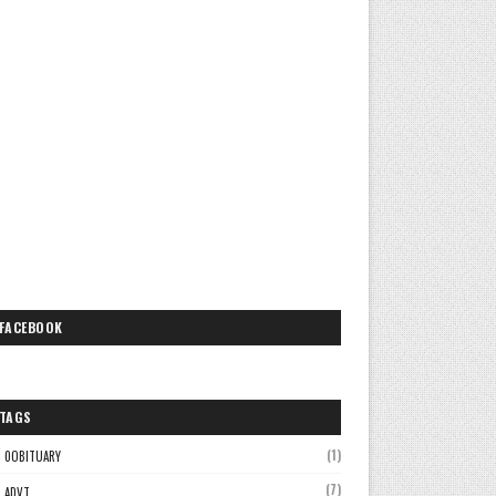
FACEBOOK
TAGS
(1)
0OBITUARY
(7)
ADVT