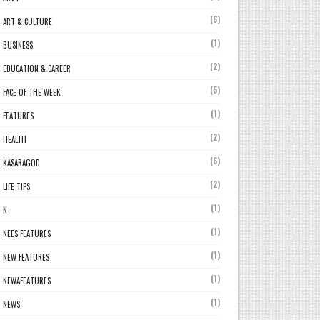
(6)
ART & CULTURE
(1)
BUSINESS
(2)
EDUCATION & CAREER
(5)
FACE OF THE WEEK
(1)
FEATURES
(2)
HEALTH
(6)
KASARAGOD
(2)
LIFE TIPS
(1)
N
(1)
NEES FEATURES
(1)
NEW FEATURES
(1)
NEWAFEATURES
(1)
NEWS