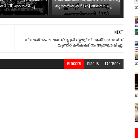
 (70) അന്തരിച്ചു
കുഞ്ഞിരാമൻ (75) അന്തരിച്ചു.
ന
NEXT
നീലേശ്വരം രാജാസ് സ്കൂൾ സ്കൗട്ട്സ് ആന്റ് ഗൈഡ്സ്
യൂണിറ്റ് കർഷകദിനം ആഘോഷിച്ചു.
ന
BLOGGER
DISQUS
FACEBOOK
ഉ