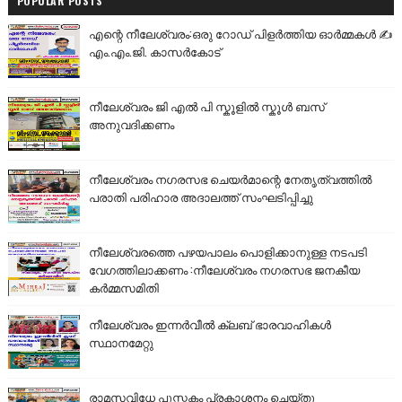
POPULAR POSTS
എന്റെ നീലേശ്വരം:ഒരു റോഡ് പിളർത്തിയ ഓർമ്മകൾ ✍️
എം.എം.ജി. കാസർകോട്
നീലേശ്വരം ജി എൽ പി സ്കൂളിൽ സ്കൂൾ ബസ്
അനുവദിക്കണം
നീലേശ്വരം നഗരസഭ ചെയർമാന്റെ നേതൃത്വത്തിൽ
പരാതി പരിഹാര അദാലത്ത് സംഘടിപ്പിച്ചു
നീലേശ്വരത്തെ പഴയപാലം പൊളിക്കാനുള്ള നടപടി
വേഗത്തിലാക്കണം :നീലേശ്വരം നഗരസഭ ജനകീയ
കർമ്മസമിതി
നീലേശ്വരം ഇന്നർവീൽ ക്ലബ് ഭാരവാഹികൾ
സ്ഥാനമേറ്റു
രാമസവിധേ പുസ്തകം പ്രകാശനം ചെയ്തു