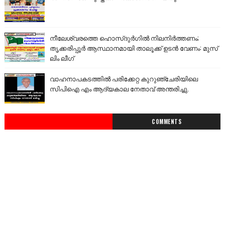
നീലേശ്വരത്തെ ഹൊസ്ദുർഗിൽ നിലനിർത്തണം;
തൃക്കരിപ്പൂർ ആസ്ഥാനമായി താലൂക്ക് ഉടൻ വേണം: മുസ്
ലിം ലീഗ്
വാഹനാപകടത്തിൽ പരിക്കേറ്റ കുറുഞ്ചേരിയിലെ
സിപിഐ എം ആദ്യകാല നേതാവ് അന്തരിച്ചു.
COMMENTS