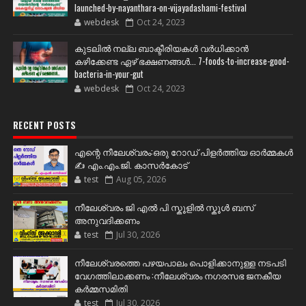
launched-by-nayanthara-on-vijayadashami-festival
webdesk
Oct 24, 2023
കുടലിൽ നല്ല ബാക്ടീരിയകൾ വര്‍ധിക്കാന്‍
കഴിക്കേണ്ട ഏഴ് ഭക്ഷണങ്ങള്‍... 7-foods-to-increase-good-
bacteria-in-your-gut
webdesk
Oct 24, 2023
RECENT POSTS
എന്റെ നീലേശ്വരം:ഒരു റോഡ് പിളർത്തിയ ഓർമ്മകൾ
✍️ എം.എം.ജി. കാസർകോട്
test
Aug 05, 2026
നീലേശ്വരം ജി എൽ പി സ്കൂളിൽ സ്കൂൾ ബസ്
അനുവദിക്കണം
test
Jul 30, 2026
നീലേശ്വരത്തെ പഴയപാലം പൊളിക്കാനുള്ള നടപടി
വേഗത്തിലാക്കണം :നീലേശ്വരം നഗരസഭ ജനകീയ
കർമ്മസമിതി
test
Jul 30, 2026