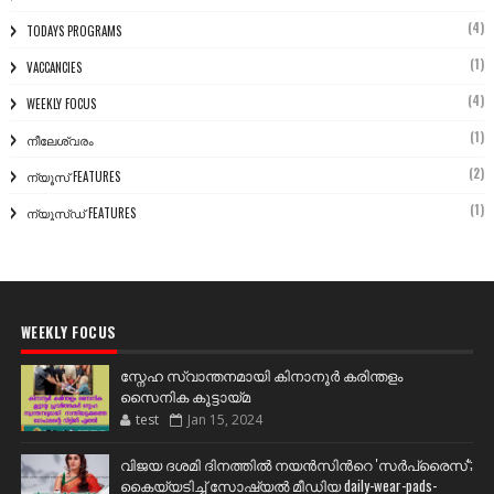
(4)
TODAYS PROGRAMS
(1)
VACCANCIES
(4)
WEEKLY FOCUS
(1)
നീലേശ്വരം
(2)
ന്യൂസ് FEATURES
(1)
ന്യൂസ്ഡ് FEATURES
WEEKLY FOCUS
സ്നേഹ സ്വാന്തനമായി കിനാനൂർ കരിന്തളം
സൈനിക കൂട്ടായ്മ
test
Jan 15, 2024
വിജയ ദശമി ദിനത്തില്‍ നയന്‍സിന്‍റെ 'സര്‍പ്രൈസ്';
കൈയ്യടിച്ച് സോഷ്യല്‍ മീഡിയ daily-wear-pads-