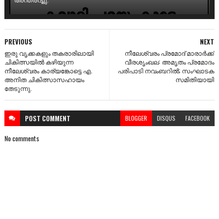
PREVIOUS
NEXT
ഇരു വൃക്കകളും തകരാരിലായി
നീലേശ്വരം പ്രമോദ്‌ മാരാര്‍ക്ക്‌
ചികിത്സയിൽ കഴിയുന്ന
വീരശൃംഖല: അമൃതം പ്രമോദം
നീലേശ്വരം കാര്യങ്കോട്ടെ എ.
പരിപാടി നവംബറില്‍; സംഘാടക
അനിത ചികിത്സാസഹായം
സമിതിയായി
തേടുന്നു.
POST
COMMENT
BLOGGER
DISQUS
FACEBOOK
No comments