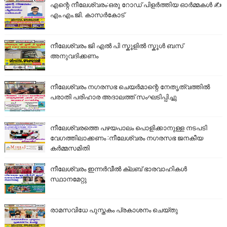
എന്റെ നീലേശ്വരം:ഒരു റോഡ് പിളർത്തിയ ഓർമ്മകൾ ✍️
എം.എം.ജി. കാസർകോട്
നീലേശ്വരം ജി എൽ പി സ്കൂളിൽ സ്കൂൾ ബസ്
അനുവദിക്കണം
നീലേശ്വരം നഗരസഭ ചെയർമാന്റെ നേതൃത്വത്തിൽ
പരാതി പരിഹാര അദാലത്ത് സംഘടിപ്പിച്ചു
നീലേശ്വരത്തെ പഴയപാലം പൊളിക്കാനുള്ള നടപടി
വേഗത്തിലാക്കണം :നീലേശ്വരം നഗരസഭ ജനകീയ
കർമ്മസമിതി
നീലേശ്വരം ഇന്നർവീൽ ക്ലബ് ഭാരവാഹികൾ
സ്ഥാനമേറ്റു
രാമസവിധേ പുസ്തകം പ്രകാശനം ചെയ്തു