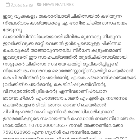
2 years ago
NEWS FEATURES
ഇരു വൃക്കകളും തകരാരിലായി ചികിത്സയിൽ കഴിയുന്ന
നീലേശ്വരം കാര്യങ്കോട്ടെ എ. അനിത ചികിത്സാസഹായം
തേടുന്നു.
ഡയാലിസിന് വിധേയയായി ജീവിതം മുന്നോട്ടു നീക്കുന്ന
ഇവർക്ക് വൃക്ക മാറ്റി വെക്കൽ ഉൾപ്പെടെയുള്ള ചികിത്സാ
ചെലവുകൾ താങ്ങാവുന്നതല്ല. നിർധന കുടുംബമാണ്
ഇവരുടേത്. ഈ സാഹചര്യത്തിൽ തുടർചികിത്സയ്ക്കായി
നാട്ടുകാർ ചികിത്സാ സഹായ കമ്മിറ്റി രൂപീകരിച്ചിട്ടുണ്ട്.
നീലേശ്വരം നഗരസഭ മരാമത്ത് സ്റ്റാന്റിങ് കമ്മിറ്റി ചെയർമാൻ
കെ.പി.രവീന്ദ്രൻ (ചെയർമാൻ), എ.കെ. പ്രശാന്ത് കാര്യങ്കോട്
(വർക്കിങ് ചെയർമാൻ), കെ.ജിലീഷ് (കൺവീനർ),
വി.സുരേന്ദ്രൻ (ട്രഷറർ) എന്നിവരാണ് പ്രധാന
ഭാരവാഹികൾ. എം.രാജഗോപാലൻ എംഎൽഎ, നഗരസഭ
ചെയർപേഴ്സൺ ടി.വി. ശാന്ത, വൈസ് ചെയർമാൻ
പി.പി.മുഹമ്മദ് റാഫി എന്നിവർ രക്ഷാധികാരികളാണ്.
ഉദാരമതികളുടെ സഹായങ്ങൾ ഫെഡറൽ ബാങ്ക് നീലേശ്വരം
ശാഖയിലെ 10700200013657 നമ്പർ അക്കൗണ്ടിലേക്കോ
7593020965 എന്ന ഗൂഗിൾ പേ നമ്പറിലേക്കോ
അയക്കണമെന്ന് ഭാരവാഹികൾ അഭ്യർത്ഥിച്ചു. ബാങ്ക് IFSC