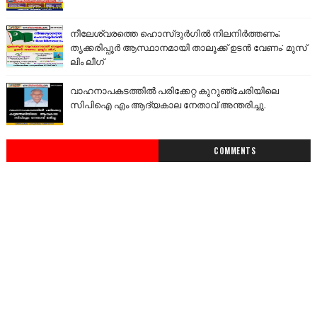
നീലേശ്വരത്തെ ഹൊസ്ദുർഗിൽ നിലനിർത്തണം;
തൃക്കരിപ്പൂർ ആസ്ഥാനമായി താലൂക്ക് ഉടൻ വേണം: മുസ്
ലിം ലീഗ്
വാഹനാപകടത്തിൽ പരിക്കേറ്റ കുറുഞ്ചേരിയിലെ
സിപിഐ എം ആദ്യകാല നേതാവ് അന്തരിച്ചു.
COMMENTS