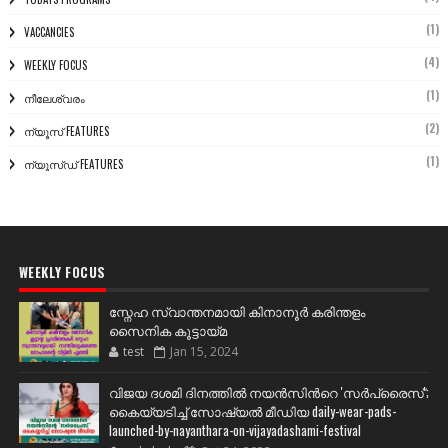
(1)
VACCANCIES
(4)
WEEKLY FOCUS
(1)
നീലേശ്വരം
(2)
ന്യൂസ് FEATURES
(1)
ന്യൂസ്ഡ് FEATURES
WEEKLY FOCUS
സ്നേഹ സ്വാന്തനമായി കിനാനൂർ കരിന്തളം
സൈനിക കൂട്ടായ്മ
test
Jan 15, 2024
വിജയ ദശമി ദിനത്തില്‍ നയന്‍സിന്‍റെ 'സര്‍പ്രൈസ്';
കൈയ്യടിച്ച് സോഷ്യല്‍ മീഡിയ daily-wear-pads-
launched-by-nayanthara-on-vijayadashami-festival