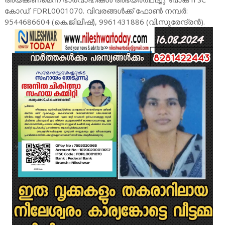
കോഡ്: FDRL0001070. വിവരങ്ങൾക്ക് ഫോൺ നമ്പർ:
9544686604 (കെ.ജിലീഷ്), 9961431886 (വി.സുരേന്ദ്രൻ).