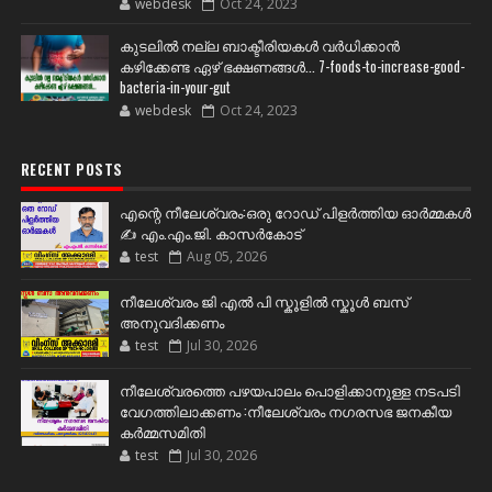
webdesk
Oct 24, 2023
കുടലിൽ നല്ല ബാക്ടീരിയകൾ വര്‍ധിക്കാന്‍
കഴിക്കേണ്ട ഏഴ് ഭക്ഷണങ്ങള്‍... 7-foods-to-increase-good-
bacteria-in-your-gut
webdesk
Oct 24, 2023
RECENT POSTS
എന്റെ നീലേശ്വരം:ഒരു റോഡ് പിളർത്തിയ ഓർമ്മകൾ
✍️ എം.എം.ജി. കാസർകോട്
test
Aug 05, 2026
നീലേശ്വരം ജി എൽ പി സ്കൂളിൽ സ്കൂൾ ബസ്
അനുവദിക്കണം
test
Jul 30, 2026
നീലേശ്വരത്തെ പഴയപാലം പൊളിക്കാനുള്ള നടപടി
വേഗത്തിലാക്കണം :നീലേശ്വരം നഗരസഭ ജനകീയ
കർമ്മസമിതി
test
Jul 30, 2026