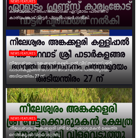
NEWS FEATURES
കാര്യംങ്കോട് അംഗണവാടിക്ക് ഏറുമാടം ഫ്രണ്ട്സ്
കാര്യംങ്കോട് വാട്ടർ പ്യൂരിഫയർ നൽകി.
NEWS FEATURES
നീലേശ്വരം അങ്കക്കളരി കള്ളിപ്പാൽ വീട് തറവാട് ശ്രീ
പാടാർകുളങ്ങര ഭഗവതി ദേവസ്ഥാനം പത്താമുദയം
അടിയന്തിരം 27 ന്
NEWS FEATURES
നീലേശ്വരം അങ്കക്കളരി ശ്രീ വേട്ടക്കൊരുമകൻ ക്ഷേത്ര
നെൽകൃഷി വിളവെടുത്തു