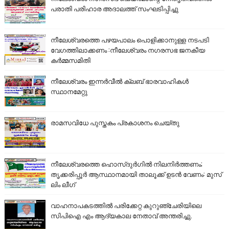
പരാതി പരിഹാര അദാലത്ത് സംഘടിപ്പിച്ചു
നീലേശ്വരത്തെ പഴയപാലം പൊളിക്കാനുള്ള നടപടി
വേഗത്തിലാക്കണം :നീലേശ്വരം നഗരസഭ ജനകീയ
കർമ്മസമിതി
നീലേശ്വരം ഇന്നർവീൽ ക്ലബ് ഭാരവാഹികൾ
സ്ഥാനമേറ്റു
രാമസവിധേ പുസ്തകം പ്രകാശനം ചെയ്തു
നീലേശ്വരത്തെ ഹൊസ്ദുർഗിൽ നിലനിർത്തണം;
തൃക്കരിപ്പൂർ ആസ്ഥാനമായി താലൂക്ക് ഉടൻ വേണം: മുസ്
ലിം ലീഗ്
വാഹനാപകടത്തിൽ പരിക്കേറ്റ കുറുഞ്ചേരിയിലെ
സിപിഐ എം ആദ്യകാല നേതാവ് അന്തരിച്ചു.