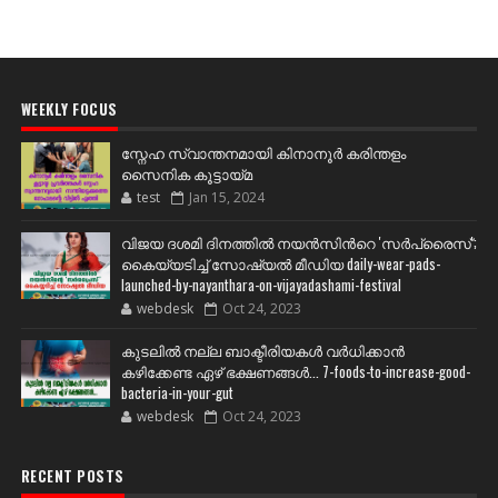
WEEKLY FOCUS
സ്നേഹ സ്വാന്തനമായി കിനാനൂർ കരിന്തളം
സൈനിക കൂട്ടായ്മ
test
Jan 15, 2024
വിജയ ദശമി ദിനത്തില്‍ നയന്‍സിന്‍റെ 'സര്‍പ്രൈസ്';
കൈയ്യടിച്ച് സോഷ്യല്‍ മീഡിയ daily-wear-pads-
launched-by-nayanthara-on-vijayadashami-festival
webdesk
Oct 24, 2023
കുടലിൽ നല്ല ബാക്ടീരിയകൾ വര്‍ധിക്കാന്‍
കഴിക്കേണ്ട ഏഴ് ഭക്ഷണങ്ങള്‍... 7-foods-to-increase-good-
bacteria-in-your-gut
webdesk
Oct 24, 2023
RECENT POSTS