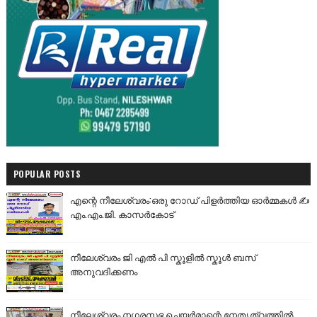
POPULAR POSTS
എന്റെ നീലേശ്വരം:ഒരു റോഡ് പിളർത്തിയ ഓർമ്മകൾ ✍️
എം.എം.ജി. കാസർകോട്
നീലേശ്വരം ജി എൽ പി സ്കൂളിൽ സ്കൂൾ ബസ്
അനുവദിക്കണം
നീലേശ്വരം നഗരസഭ ചെയർമാന്റെ നേതൃത്വത്തിൽ