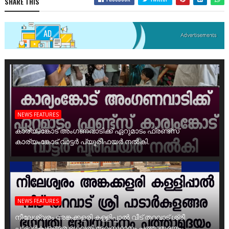
SHARE THIS
NEWS FEATURES
കാര്യംങ്കോട് അംഗണവാടിക്ക് ഏറുമാടം ഫ്രണ്ട്സ്
കാര്യംങ്കോട് വാട്ടർ പ്യൂരിഫയർ നൽകി.
NEWS FEATURES
നീലേശ്വരം അങ്കക്കളരി കള്ളിപ്പാൽ വീട് തറവാട് ശ്രീ
പാടാർകുളങ്ങര ഭഗവതി ദേവസ്ഥാനം പത്താമുദയം