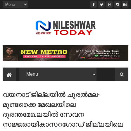
വയനാട് ജില്ലയിൽ ചൂരൽമല-
മുണ്ടക്കൈ മേഖലയിലെ
ദുരന്തമേഖലയിൽ സേവന
സജ്ജരായികാസറഗോഡ് ജില്ലയിലെ