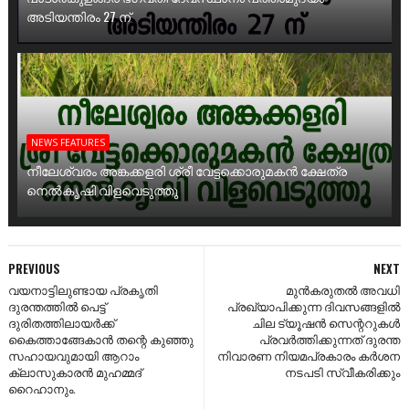
അടിയന്തിരം 27 ന്
NEWS FEATURES
നീലേശ്വരം അങ്കക്കളരി ശ്രീ വേട്ടക്കൊരുമകൻ ക്ഷേത്ര
നെൽകൃഷി വിളവെടുത്തു
PREVIOUS
NEXT
വയനാട്ടിലുണ്ടായ പ്രകൃതി
മുൻകരുതൽ അവധി
ദുരന്തത്തിൽ പെട്ട്
പ്രഖ്യാപിക്കുന്ന ദിവസങ്ങളിൽ
ദുരിതത്തിലായർക്ക്
ചില ട്യൂഷൻ സെന്ററുകൾ
കൈത്താങ്ങേകാൻ തന്റെ കുഞ്ഞു
പ്രവർത്തിക്കുന്നത് ദുരന്ത
സഹായവുമായി ആറാം
നിവാരണ നിയമപ്രകാരം കർശന
ക്ലാസുകാരൻ മുഹമ്മദ്
നടപടി സ്വീകരിക്കും
റൈഹാനും.