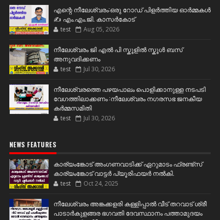
എന്റെ നീലേശ്വരം:ഒരു റോഡ് പിളർത്തിയ ഓർമ്മകൾ
✍️ എം.എം.ജി. കാസർകോട്
test
Aug 05, 2026
നീലേശ്വരം ജി എൽ പി സ്കൂളിൽ സ്കൂൾ ബസ്
അനുവദിക്കണം
test
Jul 30, 2026
നീലേശ്വരത്തെ പഴയപാലം പൊളിക്കാനുള്ള നടപടി
വേഗത്തിലാക്കണം :നീലേശ്വരം നഗരസഭ ജനകീയ
കർമ്മസമിതി
test
Jul 30, 2026
NEWS FEATURES
കാര്യംങ്കോട് അംഗണവാടിക്ക് ഏറുമാടം ഫ്രണ്ട്സ്
കാര്യംങ്കോട് വാട്ടർ പ്യൂരിഫയർ നൽകി.
test
Oct 24, 2025
നീലേശ്വരം അങ്കക്കളരി കള്ളിപ്പാൽ വീട് തറവാട് ശ്രീ
പാടാർകുളങ്ങര ഭഗവതി ദേവസ്ഥാനം പത്താമുദയം