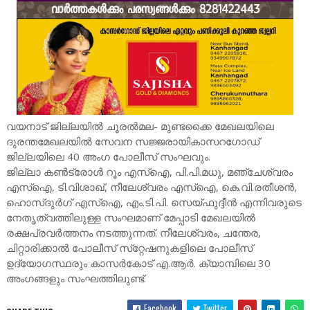
വയനാട് ജില്ലയിൽ ചൂരൽമല- മുണ്ടക്കൈ മേഖലയിലെ
ദുരന്തമേഖലയിൽ സേവന സജ്ജരായികാസറഗോഡ്
ജില്ലയിലെ 40 അംഗ പോലീസ് സംഘവും.
ജില്ലാ കൺട്രോൾ റൂം എസ്ഐ, പി.പി.മധു, മഞ്ചേശ്വരം
എസ്ഐ, ടി.വിശാഖ്, നീലേശ്വരം എസ്ഐ, കെ.വി.രതീശൻ,
ഹൊസ്ദുർഗ് എസ്ഐ, എം.ടി.പി. സെയ്ഫുദ്ദീൻ എന്നിവരുടെ
നേതൃത്വത്തിലുള്ള സംഘമാണ് മേപ്പാടി മേഖലയിൽ
രക്ഷപ്രവർത്തനം നടത്തുന്നത്. നീലേശ്വരം, ചന്തേര,
ചിറ്റാരിക്കാൽ പോലീസ് സ്‌റ്റേഷനുകളിലെ പോലീസ്
ഉദ്യോഗസ്ഥരും കാസർകോട് എ.ആർ. ക്യാമ്പിലെ 30
അംഗങ്ങളും സംഘത്തിലുണ്ട്.
Facebook
Twitter