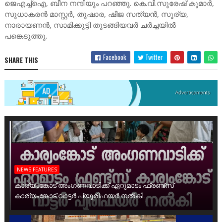
ജെഎച്ച്‌ഐ, ബീന നന്ദിയും പറഞ്ഞു. കെ.വി.സുരേഷ്‌ കുമാര്‍,
സുധാകരന്‍ മാസ്റ്റര്‍, തുഷാര, ഷീജ സത്യന്‍, സൂര്യ,
നാരായണന്‍, സാമിക്കുട്ടി തുടങ്ങിയവര്‍ ചര്‍ച്ചയില്‍
പങ്കെടുത്തു.
Facebook
Twitter
SHARE THIS
NEWS FEATURES
കാര്യംങ്കോട് അംഗണവാടിക്ക് ഏറുമാടം ഫ്രണ്ട്സ്
കാര്യംങ്കോട് വാട്ടർ പ്യൂരിഫയർ നൽകി.