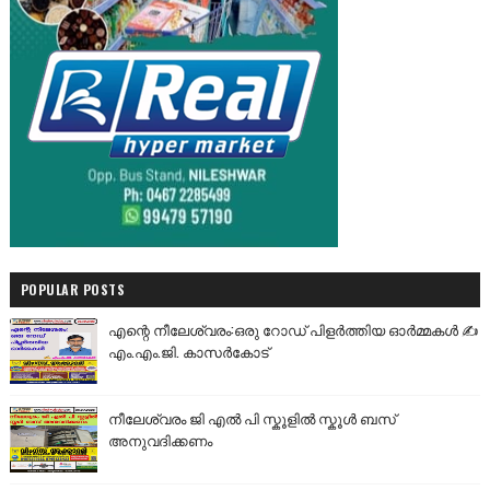
POPULAR POSTS
എന്റെ നീലേശ്വരം:ഒരു റോഡ് പിളർത്തിയ ഓർമ്മകൾ ✍️
എം.എം.ജി. കാസർകോട്
നീലേശ്വരം ജി എൽ പി സ്കൂളിൽ സ്കൂൾ ബസ്
അനുവദിക്കണം