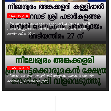
NEWS FEATURES
നീലേശ്വരം അങ്കക്കളരി കള്ളിപ്പാൽ വീട് തറവാട് ശ്രീ
പാടാർകുളങ്ങര ഭഗവതി ദേവസ്ഥാനം പത്താമുദയം
അടിയന്തിരം 27 ന്
NEWS FEATURES
നീലേശ്വരം അങ്കക്കളരി ശ്രീ വേട്ടക്കൊരുമകൻ ക്ഷേത്ര
നെൽകൃഷി വിളവെടുത്തു