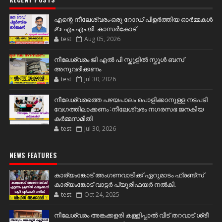
എന്റെ നീലേശ്വരം:ഒരു റോഡ് പിളർത്തിയ ഓർമ്മകൾ
✍️ എം.എം.ജി. കാസർകോട്
test
Aug 05, 2026
നീലേശ്വരം ജി എൽ പി സ്കൂളിൽ സ്കൂൾ ബസ്
അനുവദിക്കണം
test
Jul 30, 2026
നീലേശ്വരത്തെ പഴയപാലം പൊളിക്കാനുള്ള നടപടി
വേഗത്തിലാക്കണം :നീലേശ്വരം നഗരസഭ ജനകീയ
കർമ്മസമിതി
test
Jul 30, 2026
NEWS FEATURES
കാര്യംങ്കോട് അംഗണവാടിക്ക് ഏറുമാടം ഫ്രണ്ട്സ്
കാര്യംങ്കോട് വാട്ടർ പ്യൂരിഫയർ നൽകി.
test
Oct 24, 2025
നീലേശ്വരം അങ്കക്കളരി കള്ളിപ്പാൽ വീട് തറവാട് ശ്രീ