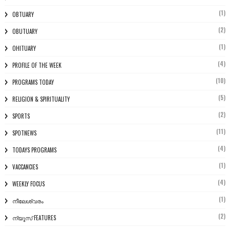
(1)
OBTUARY
(2)
OBUTUARY
(1)
OHITUARY
(4)
PROFILE OF THE WEEK
(10)
PROGRAMS TODAY
(5)
RELIGION & SPIRITUALITY
(2)
SPORTS
(11)
SPOTNEWS
(4)
TODAYS PROGRAMS
(1)
VACCANCIES
(4)
WEEKLY FOCUS
(1)
നീലേശ്വരം
(2)
ന്യൂസ് FEATURES