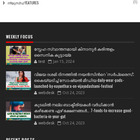
(1)
ന്യൂസ്ഡ് FEATURES
WEEKLY FOCUS
സ്നേഹ സ്വാന്തനമായി കിനാനൂർ കരിന്തളം
സൈനിക കൂട്ടായ്മ
test
Jan 15, 2024
വിജയ ദശമി ദിനത്തില്‍ നയന്‍സിന്‍റെ 'സര്‍പ്രൈസ്';
കൈയ്യടിച്ച് സോഷ്യല്‍ മീഡിയ daily-wear-pads-
launched-by-nayanthara-on-vijayadashami-festival
webdesk
Oct 24, 2023
കുടലിൽ നല്ല ബാക്ടീരിയകൾ വര്‍ധിക്കാന്‍
കഴിക്കേണ്ട ഏഴ് ഭക്ഷണങ്ങള്‍... 7-foods-to-increase-good-
bacteria-in-your-gut
webdesk
Oct 24, 2023
RECENT POSTS