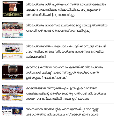
നീലേശ്വരം ശ്രീ പുതിയ പറമ്പത്ത് ഭഗവതി ക്ഷേത്രം
ആചാര സ്ഥാനികൻ നീലായിയിലെ സുകുമാരൻ
അന്തിത്തിരിയൻ (72) അന്തരിച്ചു.
നീലേശ്വരം നഗരസഭ ചെയർമാന്റെ നേതൃത്വത്തിൽ
പരാതി പരിഹാര അദാലത്ത് സംഘടിപ്പിച്ചു
നീലേശ്വരത്തെ പഴയപാലം പൊളിക്കാനുള്ള നടപടി
വേഗത്തിലാക്കണം :നീലേശ്വരം നഗരസഭ ജനകീയ
കർമ്മസമിതി
കർണാടകയിലെ വാഹനാപകടത്തിൽ നീലേശ്വരം
സ്വദേശി മരിച്ചു: രാജാസ് സ്കൂൾ അധ്യാപകൻ
ഉൾപ്പെടെ 4 പേർക്ക് പരിക്ക്
കാഞ്ഞങ്ങാട് നിയുക്ത എംഎൽഎ ഗോവിന്ദൻ
പള്ളിക്കാലിന്റെ ആദ്യ പൊതു പരിപാടി നീലേശ്വരം
നഗരസഭ കർമ്മസമിതി സമര ഉദ്ഘാടനം
സംസ്ഥാന അത് ലറ്റിക് ചാമ്പ്യൻഷിപ്പ്: മാസ്റ്റേഴ്സ്
വിഭാഗത്തിൽ നീലേശ്വരം സ്വദേശി ഇ.ബാലൻ