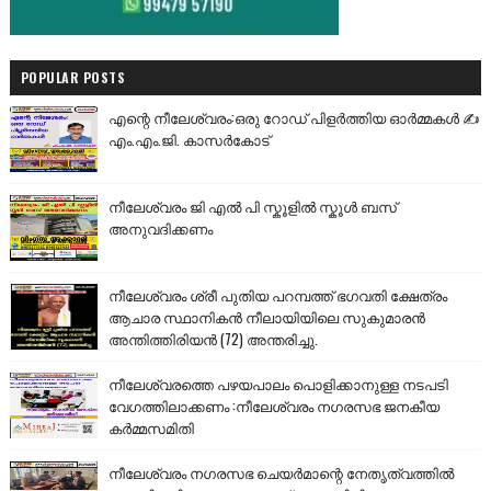
POPULAR POSTS
എന്റെ നീലേശ്വരം:ഒരു റോഡ് പിളർത്തിയ ഓർമ്മകൾ ✍️
എം.എം.ജി. കാസർകോട്
നീലേശ്വരം ജി എൽ പി സ്കൂളിൽ സ്കൂൾ ബസ്
അനുവദിക്കണം
നീലേശ്വരം ശ്രീ പുതിയ പറമ്പത്ത് ഭഗവതി ക്ഷേത്രം
ആചാര സ്ഥാനികൻ നീലായിയിലെ സുകുമാരൻ
അന്തിത്തിരിയൻ (72) അന്തരിച്ചു.
നീലേശ്വരത്തെ പഴയപാലം പൊളിക്കാനുള്ള നടപടി
വേഗത്തിലാക്കണം :നീലേശ്വരം നഗരസഭ ജനകീയ
കർമ്മസമിതി
നീലേശ്വരം നഗരസഭ ചെയർമാന്റെ നേതൃത്വത്തിൽ