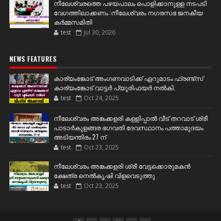
നീലേശ്വരത്തെ പഴയപാലം പൊളിക്കാനുള്ള നടപടി
വേഗത്തിലാക്കണം :നീലേശ്വരം നഗരസഭ ജനകീയ
കർമ്മസമിതി
test
Jul 30, 2026
NEWS FEATURES
കാര്യംങ്കോട് അംഗണവാടിക്ക് ഏറുമാടം ഫ്രണ്ട്സ്
കാര്യംങ്കോട് വാട്ടർ പ്യൂരിഫയർ നൽകി.
test
Oct 24, 2025
നീലേശ്വരം അങ്കക്കളരി കള്ളിപ്പാൽ വീട് തറവാട് ശ്രീ
പാടാർകുളങ്ങര ഭഗവതി ദേവസ്ഥാനം പത്താമുദയം
അടിയന്തിരം 27 ന്
test
Oct 23, 2025
നീലേശ്വരം അങ്കക്കളരി ശ്രീ വേട്ടക്കൊരുമകൻ
ക്ഷേത്ര നെൽകൃഷി വിളവെടുത്തു
test
Oct 23, 2025