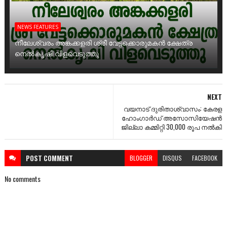
NEWS FEATURES
നീലേശ്വരം അങ്കക്കളരി ശ്രീ വേട്ടക്കൊരുമകൻ ക്ഷേത്ര
നെൽകൃഷി വിളവെടുത്തു
NEXT
വയനാട്‌ ദുരിതാശ്വാസം: കേരള
ഹോംഗാര്‍ഡ്‌ അസോസിയേഷന്‍
ജില്ലാ കമ്മിറ്റി 30,000 രൂപ നല്‍കി
POST
COMMENT
BLOGGER
DISQUS
FACEBOOK
No comments