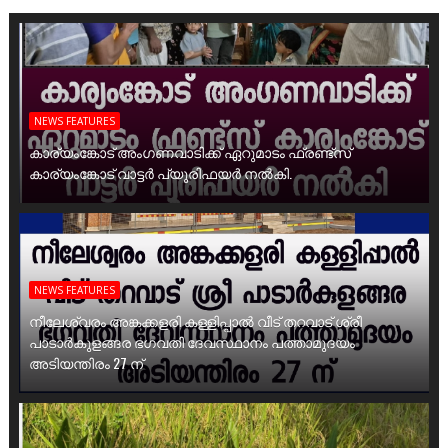
NEWS FEATURES
കാര്യംങ്കോട് അംഗണവാടിക്ക് ഏറുമാടം ഫ്രണ്ട്സ്
കാര്യംങ്കോട് വാട്ടർ പ്യൂരിഫയർ നൽകി.
NEWS FEATURES
നീലേശ്വരം അങ്കക്കളരി കള്ളിപ്പാൽ വീട് തറവാട് ശ്രീ
പാടാർകുളങ്ങര ഭഗവതി ദേവസ്ഥാനം പത്താമുദയം
അടിയന്തിരം 27 ന്