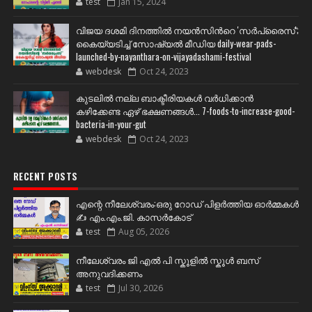
test
Jan 15, 2024
വിജയ ദശമി ദിനത്തില്‍ നയന്‍സിന്‍റെ 'സര്‍പ്രൈസ്';
കൈയ്യടിച്ച് സോഷ്യല്‍ മീഡിയ daily-wear-pads-
launched-by-nayanthara-on-vijayadashami-festival
webdesk
Oct 24, 2023
കുടലിൽ നല്ല ബാക്ടീരിയകൾ വര്‍ധിക്കാന്‍
കഴിക്കേണ്ട ഏഴ് ഭക്ഷണങ്ങള്‍... 7-foods-to-increase-good-
bacteria-in-your-gut
webdesk
Oct 24, 2023
RECENT POSTS
എന്റെ നീലേശ്വരം:ഒരു റോഡ് പിളർത്തിയ ഓർമ്മകൾ
✍️ എം.എം.ജി. കാസർകോട്
test
Aug 05, 2026
നീലേശ്വരം ജി എൽ പി സ്കൂളിൽ സ്കൂൾ ബസ്
അനുവദിക്കണം
test
Jul 30, 2026