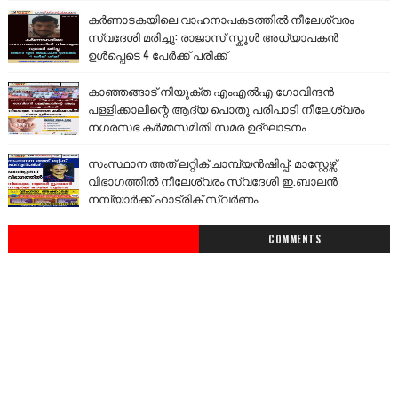
കർണാടകയിലെ വാഹനാപകടത്തിൽ നീലേശ്വരം
സ്വദേശി മരിച്ചു: രാജാസ് സ്കൂൾ അധ്യാപകൻ
ഉൾപ്പെടെ 4 പേർക്ക് പരിക്ക്
കാഞ്ഞങ്ങാട് നിയുക്ത എംഎൽഎ ഗോവിന്ദൻ
പള്ളിക്കാലിന്റെ ആദ്യ പൊതു പരിപാടി നീലേശ്വരം
നഗരസഭ കർമ്മസമിതി സമര ഉദ്ഘാടനം
സംസ്ഥാന അത് ലറ്റിക് ചാമ്പ്യൻഷിപ്പ്: മാസ്റ്റേഴ്സ്
വിഭാഗത്തിൽ നീലേശ്വരം സ്വദേശി ഇ.ബാലൻ
നമ്പ്യാർക്ക് ഹാട്രിക് സ്വർണം
COMMENTS