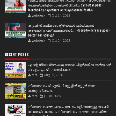
വിജയ ദശമി ദിനത്തില്‍ നയന്‍സിന്‍റെ 'സര്‍പ്രൈസ്';
കൈയ്യടിച്ച് സോഷ്യല്‍ മീഡിയ daily-wear-pads-
launched-by-nayanthara-on-vijayadashami-festival
webdesk
Oct 24, 2023
കുടലിൽ നല്ല ബാക്ടീരിയകൾ വര്‍ധിക്കാന്‍
കഴിക്കേണ്ട ഏഴ് ഭക്ഷണങ്ങള്‍... 7-foods-to-increase-good-
bacteria-in-your-gut
webdesk
Oct 24, 2023
RECENT POSTS
എന്റെ നീലേശ്വരം:ഒരു റോഡ് പിളർത്തിയ ഓർമ്മകൾ
✍️ എം.എം.ജി. കാസർകോട്
test
Aug 05, 2026
നീലേശ്വരം ജി എൽ പി സ്കൂളിൽ സ്കൂൾ ബസ്
അനുവദിക്കണം
test
Jul 30, 2026
നീലേശ്വരത്തെ പഴയപാലം പൊളിക്കാനുള്ള നടപടി
വേഗത്തിലാക്കണം :നീലേശ്വരം നഗരസഭ ജനകീയ