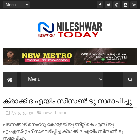
ക്രാക്ക് ദ എയിം സീസൺ ടു സമാപിച്ചു.
2 years ago
news featurs
പടന്നക്കാട് നെഹ്റു കോളേജ് യൂണിറ്റ് കെ എസ് യു -
എംഎസ്എഫ് സംഘടിപ്പിച്ച ക്രാക്ക് ദ എയിം സീസൺ ടു
സമാപിച്ചു.