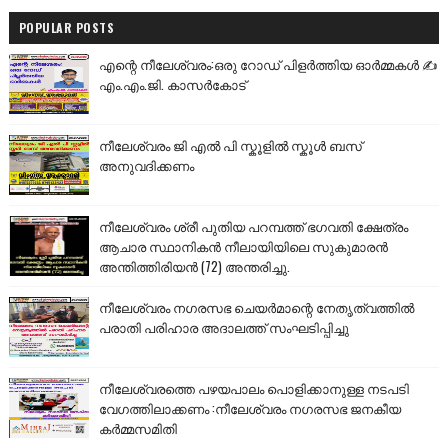
POPULAR POSTS
എന്റെ നീലേശ്വരം:ഒരു റോഡ് പിളർത്തിയ ഓർമ്മകൾ ✍️
എം.എം.ജി. കാസർകോട്
നീലേശ്വരം ജി എൽ പി സ്കൂളിൽ സ്കൂൾ ബസ്
അനുവദിക്കണം
നീലേശ്വരം ശ്രീ പുതിയ പറമ്പത്ത് ഭഗവതി ക്ഷേത്രം
ആചാര സ്ഥാനികൻ നീലായിയിലെ സുകുമാരൻ
അന്തിത്തിരിയൻ (72) അന്തരിച്ചു.
നീലേശ്വരം നഗരസഭ ചെയർമാന്റെ നേതൃത്വത്തിൽ
പരാതി പരിഹാര അദാലത്ത് സംഘടിപ്പിച്ചു
നീലേശ്വരത്തെ പഴയപാലം പൊളിക്കാനുള്ള നടപടി
വേഗത്തിലാക്കണം :നീലേശ്വരം നഗരസഭ ജനകീയ
കർമ്മസമിതി