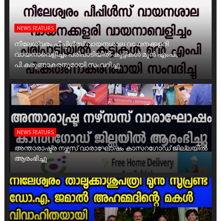
NEWS FEATURS
നീലേശ്വരം പീപ്പിൾസ് വായനശാല വായനക്കളരി
വായനാവെളിച്ചം പരിപാടിയിൽ കുട്ടികൾ മുൻ എംപി,
പി.കരുണാകരനുമായി സംവദിച്ചു
NEWS FEATURS
അന്താരാഷ്ട്ര നഴ്സസ് വാരാഘോഷം കാസറഗോഡ് ജില്ലയിൽ
ആരംഭിച്ചു