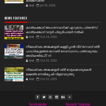
കർമ്മസമിതി
test
Jul 30, 2026
NEWS FEATURES
കാര്യംങ്കോട് അംഗണവാടിക്ക് ഏറുമാടം ഫ്രണ്ട്സ്
കാര്യംങ്കോട് വാട്ടർ പ്യൂരിഫയർ നൽകി.
test
Oct 24, 2025
നീലേശ്വരം അങ്കക്കളരി കള്ളിപ്പാൽ വീട് തറവാട് ശ്രീ
പാടാർകുളങ്ങര ഭഗവതി ദേവസ്ഥാനം പത്താമുദയം
അടിയന്തിരം 27 ന്
test
Oct 23, 2025
നീലേശ്വരം അങ്കക്കളരി ശ്രീ വേട്ടക്കൊരുമകൻ
ക്ഷേത്ര നെൽകൃഷി വിളവെടുത്തു
test
Oct 23, 2025
Created By
SoraTemplates
| Distributed By
Gooyaabi Templates