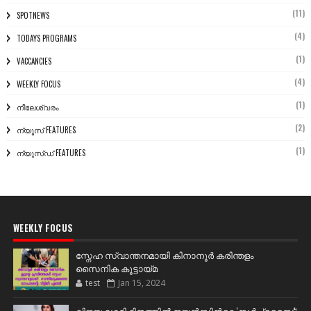
(11)
SPOTNEWS
(4)
TODAYS PROGRAMS
(1)
VACCANCIES
(4)
WEEKLY FOCUS
(1)
നീലേശ്വരം
(2)
ന്യൂസ് FEATURES
(1)
ന്യൂസ്ഡ് FEATURES
WEEKLY FOCUS
സ്നേഹ സ്വാന്തനമായി കിനാനൂർ കരിന്തളം
സൈനിക കൂട്ടായ്മ
test
Jan 15, 2024