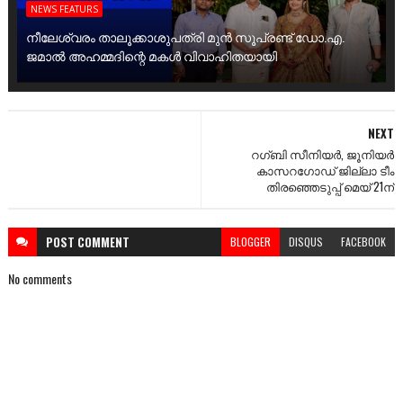
NEWS FEATURS
നീലേശ്വരം താലൂക്കാശുപത്രി മുൻ സൂപ്രണ്ട് ഡോ.എ.
ജമാൽ അഹമ്മദിന്റെ മകൾ വിവാഹിതയായി
NEXT
റഗ്‌ബി സീനിയർ, ജൂനിയർ
കാസറഗോഡ് ജില്ലാ ടീം
തിരഞ്ഞെടുപ്പ് മെയ് 21ന്
POST
COMMENT
BLOGGER
DISQUS
FACEBOOK
No comments