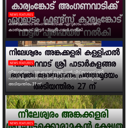
NEWS FEATURES
കാര്യംങ്കോട് അംഗണവാടിക്ക് ഏറുമാടം ഫ്രണ്ട്സ്
കാര്യംങ്കോട് വാട്ടർ പ്യൂരിഫയർ നൽകി.
NEWS FEATURES
നീലേശ്വരം അങ്കക്കളരി കള്ളിപ്പാൽ വീട് തറവാട് ശ്രീ
പാടാർകുളങ്ങര ഭഗവതി ദേവസ്ഥാനം പത്താമുദയം
അടിയന്തിരം 27 ന്
NEWS FEATURES