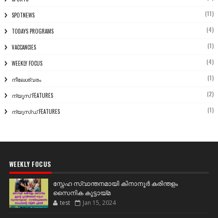
(11)
SPOTNEWS
(4)
TODAYS PROGRAMS
(1)
VACCANCIES
(4)
WEEKLY FOCUS
(1)
നീലേശ്വരം
(2)
ന്യൂസ് FEATURES
(1)
ന്യൂസ്ഡ് FEATURES
WEEKLY FOCUS
സ്നേഹ സ്വാന്തനമായി കിനാനൂർ കരിന്തളം
സൈനിക കൂട്ടായ്മ
test
Jan 15, 2024