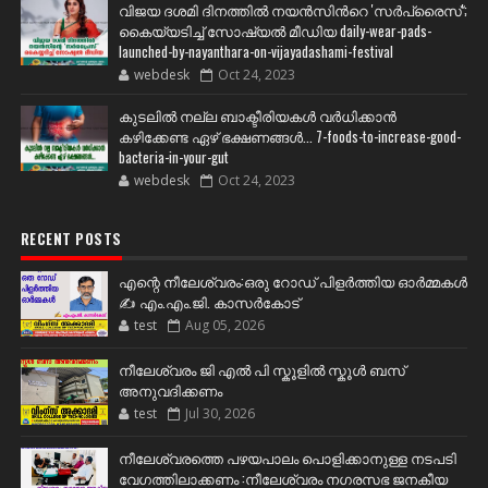
വിജയ ദശമി ദിനത്തില്‍ നയന്‍സിന്‍റെ 'സര്‍പ്രൈസ്';
കൈയ്യടിച്ച് സോഷ്യല്‍ മീഡിയ daily-wear-pads-
launched-by-nayanthara-on-vijayadashami-festival
webdesk
Oct 24, 2023
കുടലിൽ നല്ല ബാക്ടീരിയകൾ വര്‍ധിക്കാന്‍
കഴിക്കേണ്ട ഏഴ് ഭക്ഷണങ്ങള്‍... 7-foods-to-increase-good-
bacteria-in-your-gut
webdesk
Oct 24, 2023
RECENT POSTS
എന്റെ നീലേശ്വരം:ഒരു റോഡ് പിളർത്തിയ ഓർമ്മകൾ
✍️ എം.എം.ജി. കാസർകോട്
test
Aug 05, 2026
നീലേശ്വരം ജി എൽ പി സ്കൂളിൽ സ്കൂൾ ബസ്
അനുവദിക്കണം
test
Jul 30, 2026
നീലേശ്വരത്തെ പഴയപാലം പൊളിക്കാനുള്ള നടപടി
വേഗത്തിലാക്കണം :നീലേശ്വരം നഗരസഭ ജനകീയ