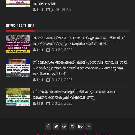
കർമ്മസമിതി
test
Jul 30, 2026
NEWS FEATURES
കാര്യംങ്കോട് അംഗണവാടിക്ക് ഏറുമാടം ഫ്രണ്ട്സ്
കാര്യംങ്കോട് വാട്ടർ പ്യൂരിഫയർ നൽകി.
test
Oct 24, 2025
നീലേശ്വരം അങ്കക്കളരി കള്ളിപ്പാൽ വീട് തറവാട് ശ്രീ
പാടാർകുളങ്ങര ഭഗവതി ദേവസ്ഥാനം പത്താമുദയം
അടിയന്തിരം 27 ന്
test
Oct 23, 2025
നീലേശ്വരം അങ്കക്കളരി ശ്രീ വേട്ടക്കൊരുമകൻ
ക്ഷേത്ര നെൽകൃഷി വിളവെടുത്തു
test
Oct 23, 2025