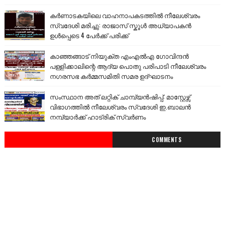
കർണാടകയിലെ വാഹനാപകടത്തിൽ നീലേശ്വരം
സ്വദേശി മരിച്ചു: രാജാസ് സ്കൂൾ അധ്യാപകൻ
ഉൾപ്പെടെ 4 പേർക്ക് പരിക്ക്
കാഞ്ഞങ്ങാട് നിയുക്ത എംഎൽഎ ഗോവിന്ദൻ
പള്ളിക്കാലിന്റെ ആദ്യ പൊതു പരിപാടി നീലേശ്വരം
നഗരസഭ കർമ്മസമിതി സമര ഉദ്ഘാടനം
സംസ്ഥാന അത് ലറ്റിക് ചാമ്പ്യൻഷിപ്പ്: മാസ്റ്റേഴ്സ്
വിഭാഗത്തിൽ നീലേശ്വരം സ്വദേശി ഇ.ബാലൻ
നമ്പ്യാർക്ക് ഹാട്രിക് സ്വർണം
COMMENTS