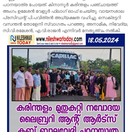
പഠനയാത്ര പോയത്. കിനാനൂർ കരിന്തളം പഞ്ചായത്ത്
അംഗം ഉമേശൻ വേളൂർ ഫ്ലാഗ് ഓഫ് ചെയ്തു. വായനശാല
പ്രസിഡന്റ് പി.പവിത്രൻ അധ്യക്ഷത വഹിച്ചു. സെക്രട്ടറി
വസന്തൻ തോളേനി സ്വാഗതം പറഞ്ഞു. അനാമിക, നിവേദ്യ,
സി.വി.രമേശൻ, എ.വി.രാജൻ എന്നിവർ നേതൃത്വം നൽകി.