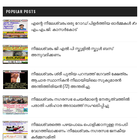
POPULAR POSTS
എന്റെ നീലേശ്വരം:ഒരു റോഡ് പിളർത്തിയ ഓർമ്മകൾ ✍️
എം.എം.ജി. കാസർകോട്
നീലേശ്വരം ജി എൽ പി സ്കൂളിൽ സ്കൂൾ ബസ്
അനുവദിക്കണം
നീലേശ്വരം ശ്രീ പുതിയ പറമ്പത്ത് ഭഗവതി ക്ഷേത്രം
ആചാര സ്ഥാനികൻ നീലായിയിലെ സുകുമാരൻ
അന്തിത്തിരിയൻ (72) അന്തരിച്ചു.
നീലേശ്വരം നഗരസഭ ചെയർമാന്റെ നേതൃത്വത്തിൽ
പരാതി പരിഹാര അദാലത്ത് സംഘടിപ്പിച്ചു
നീലേശ്വരത്തെ പഴയപാലം പൊളിക്കാനുള്ള നടപടി
വേഗത്തിലാക്കണം :നീലേശ്വരം നഗരസഭ ജനകീയ
കർമ്മസമിതി