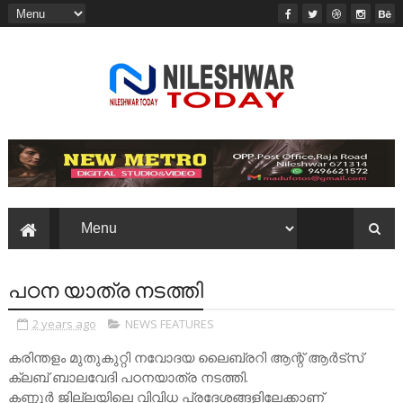
പഠന യാത്ര നടത്തി
2 years ago
NEWS FEATURES
കരിന്തളം മുതുകുറ്റി നവോദയ ലൈബ്രറി ആന്റ് ആർട്സ്
ക്ലബ് ബാലവേദി പഠനയാത്ര നടത്തി.
കണ്ണൂർ ജില്ലയിലെ വിവിധ പ്രദേശങ്ങളിലേക്കാണ്