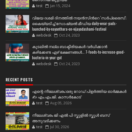
test
Jan 15, 2024
വിജയ ദശമി ദിനത്തില്‍ നയന്‍സിന്‍റെ 'സര്‍പ്രൈസ്';
കൈയ്യടിച്ച് സോഷ്യല്‍ മീഡിയ daily-wear-pads-
launched-by-nayanthara-on-vijayadashami-festival
webdesk
Oct 24, 2023
കുടലിൽ നല്ല ബാക്ടീരിയകൾ വര്‍ധിക്കാന്‍
കഴിക്കേണ്ട ഏഴ് ഭക്ഷണങ്ങള്‍... 7-foods-to-increase-good-
bacteria-in-your-gut
webdesk
Oct 24, 2023
RECENT POSTS
എന്റെ നീലേശ്വരം:ഒരു റോഡ് പിളർത്തിയ ഓർമ്മകൾ
✍️ എം.എം.ജി. കാസർകോട്
test
Aug 05, 2026
നീലേശ്വരം ജി എൽ പി സ്കൂളിൽ സ്കൂൾ ബസ്
അനുവദിക്കണം
test
Jul 30, 2026