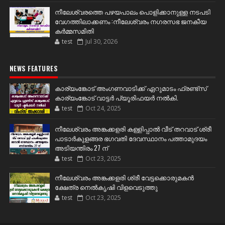
നീലേശ്വരത്തെ പഴയപാലം പൊളിക്കാനുള്ള നടപടി
വേഗത്തിലാക്കണം :നീലേശ്വരം നഗരസഭ ജനകീയ
കർമ്മസമിതി
test
Jul 30, 2026
NEWS FEATURES
കാര്യംങ്കോട് അംഗണവാടിക്ക് ഏറുമാടം ഫ്രണ്ട്സ്
കാര്യംങ്കോട് വാട്ടർ പ്യൂരിഫയർ നൽകി.
test
Oct 24, 2025
നീലേശ്വരം അങ്കക്കളരി കള്ളിപ്പാൽ വീട് തറവാട് ശ്രീ
പാടാർകുളങ്ങര ഭഗവതി ദേവസ്ഥാനം പത്താമുദയം
അടിയന്തിരം 27 ന്
test
Oct 23, 2025
നീലേശ്വരം അങ്കക്കളരി ശ്രീ വേട്ടക്കൊരുമകൻ
ക്ഷേത്ര നെൽകൃഷി വിളവെടുത്തു
test
Oct 23, 2025