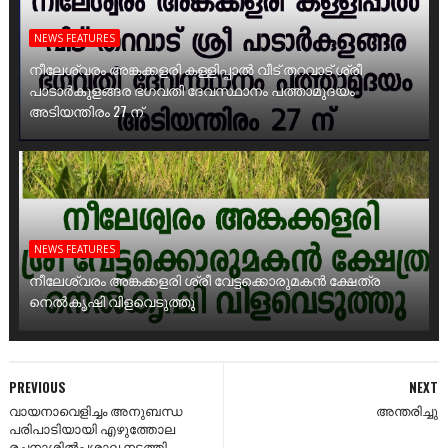
NEWS FEATURES
നീലേശ്വരം അങ്കക്കളരി കള്ളിപ്പാൽ വീട് തറവാട് ശ്രീ
പാടാർകുളങ്ങര ഭഗവതി ദേവസ്ഥാനം പത്താമുദയം
അടിയന്തിരം 27 ന്
NEWS FEATURES
നീലേശ്വരം അങ്കക്കളരി ശ്രീ വേട്ടക്കൊരുമകൻ ക്ഷേത്ര
നെൽകൃഷി വിളവെടുത്തു
PREVIOUS
NEXT
വായനാവെളിച്ചം അനുബന്ധ
അന്തരിച്ചു
പരിപാടിയായി എഴുത്തോല
രചനാശിൽപശാല നടത്തി.