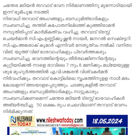
ചന്തേര മടിയൻ തറവാട് ഭവന നിർമാണത്തിനു മുന്നോടിയായി
ഇന്ന് ഭൂമിപൂജ നടത്തി.
നിരവധി തറവാട് അംഗങ്ങളും ബന്ധുമിത്രാദികളും
സംബന്ധിച്ചു. തന്ത്രി കപോതനില്ലത്ത് കുഞ്ഞിരാമൻ
നമ്പൂതിരിപ്പാട് കാർമികത്വം വഹിച്ചു. തറവാട് ട്രസ്റ്റ്
ചെയർമാൻ സി.എം.ഉണ്ണിക്കൃഷ്ണൻ നായർ, ജനറൽ സെക്രട്ടറി
സി.എം.അശോക് കുമാർ എന്നിവർ നേതൃത്വം നൽകി. വനിതാ
വിങ്, യൂത്ത് വിങ് ഭാരവാഹികളും പ്രവർത്തകരും
സംബന്ധിച്ചു. ഭവനത്തിന്റെയും തീർത്ഥക്കിണറിന്റെയും
കുറ്റിയടിക്കൽ നാളെ രാവിലെ 7 നും 8 മണിക്കും മധ്യേയുള്ള
ശുഭ മുഹൂർത്തത്തിൽ എ.വി.ശങ്കരൻ വിശ്വകർമൻ
നിർവഹിക്കും. തറവാട് കൊട്ടിലിലെ സ്തംഭത്തിനുളള നാൾ മരം
കോലളന്ന് അടയാളപ്പെടുത്തും. ചടങ്ങുകളിൽ തറവാട്
അംഗങ്ങളും ബന്ധുമിത്രാദികളും നാട്ടുകാരും
സംബന്ധിക്കണമെന്ന് ചന്തേര മടിയൻ ട്രസ്റ്റ് ഭാരവാഹികൾ
അഭ്യർത്ഥിച്ചു. 50 ലക്ഷം രൂപ ചെലവിലാണ് തറവാട് ഭവനം
നിർമിക്കുന്നത്.