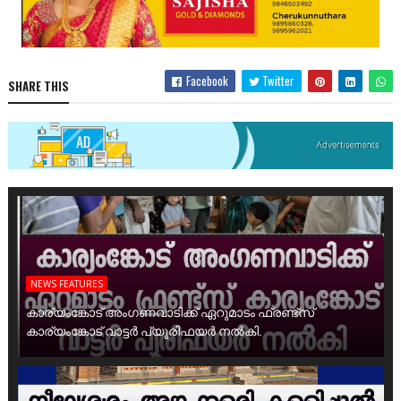
Facebook
Twitter
SHARE THIS
NEWS FEATURES
കാര്യംങ്കോട് അംഗണവാടിക്ക് ഏറുമാടം ഫ്രണ്ട്സ്
കാര്യംങ്കോട് വാട്ടർ പ്യൂരിഫയർ നൽകി.