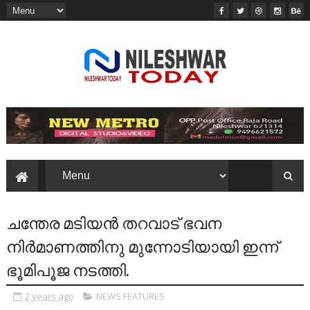
ചന്തേര മടിയൻ തറവാട് ഭവന
നിർമാണത്തിനു മുന്നോടിയായി ഇന്ന്
ഭൂമിപൂജ നടത്തി.
2 years ago
NEWS FEATURES